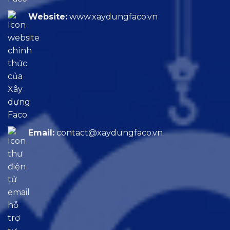
Website:
www.xaydungfaco.vn
Email:
contact@xaydungfaco.vn