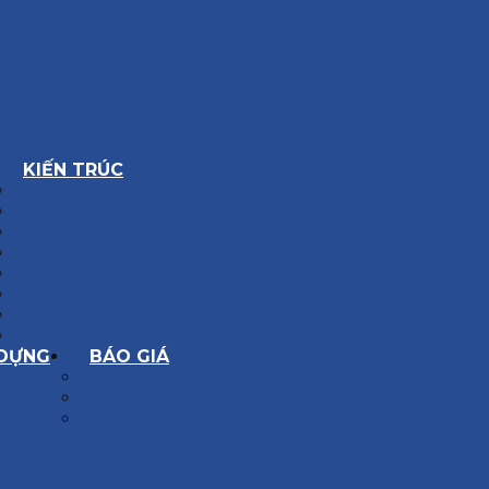
KIẾN TRÚC
BIỆT THỰ
NHÀ PHỐ
NỘI THẤT CĂN HỘ
NHA KHOA
CẢI TẠO, SỬA CHỮA
SPA, THẨM MỸ VIỆN
QUÁN ĂN, CAFE
NHÀ XƯỞNG CÔNG NGHIỆP
 DỰNG
BÁO GIÁ
XÂY DỰNG PHẦN THÔ
XÂY DỰNG PHẦN HOÀN THIỆN
THIẾT KẾ KIẾN TRÚC