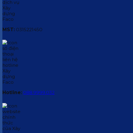
MST:
0315221450
Hotline:
088.9999.032