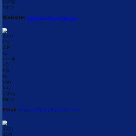
Website:
www.xaydungfaco.vn
Email:
contact@xaydungfaco.vn