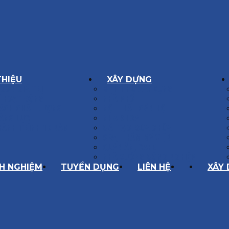
THIỆU
XÂY DỰNG
GÔN GIÁ TRỊ
BIỆT THỰ XÂY DỰNG
Í HOẠT ĐỘNG
NHÀ PHỐ
SÁCH CHẤT LƯỢNG
NỘI THẤT CĂN HỘ
ĂNG LỰC
NHA KHOA
HÀNH TRÌNH 10 NĂM
CẢI TẠO, SỬA CHỮA
SPA, THẨM MỸ VIỆN
QUÁN ĂN, CAFE
NHÀ XƯỞNG CÔNG NGHIỆP
NH NGHIỆM
TUYỂN DỤNG
LIÊN HỆ
XÂY