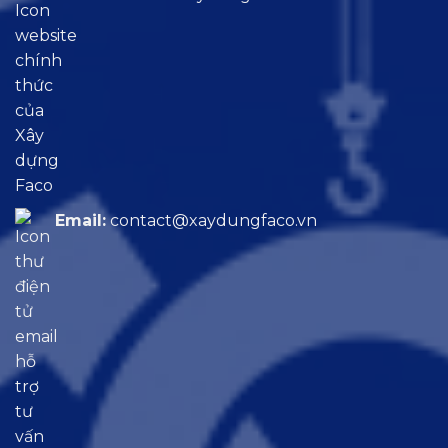
Email:
contact@xaydungfaco.vn