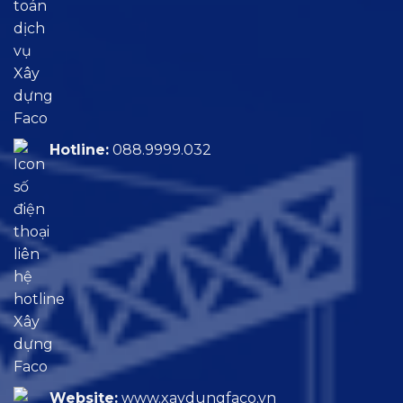
Hotline:
088.9999.032
Website:
www.xaydungfaco.vn