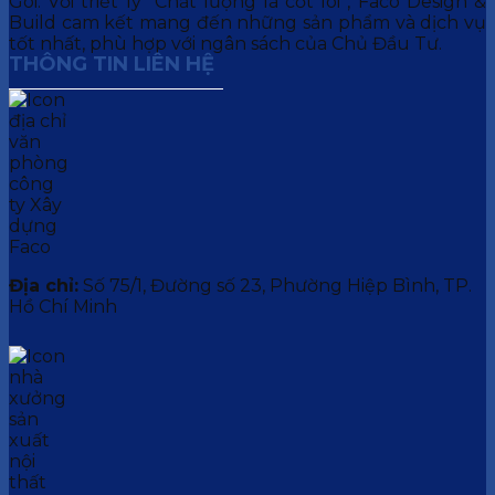
Gói. Với triết lý “Chất lượng là cốt lõi”, Faco Design &
Build cam kết mang đến những sản phẩm và dịch vụ
tốt nhất, phù hợp với ngân sách của Chủ Đầu Tư.
THÔNG TIN LIÊN HỆ
Địa chỉ:
Số 75/1, Đường số 23, Phường Hiệp Bình, TP.
Hồ Chí Minh