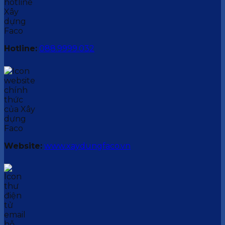
Hotline:
088.9999.032
Website:
www.xaydungfaco.vn