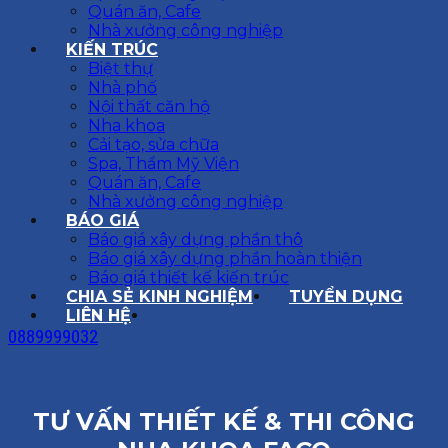
Quán ăn, Cafe
Nhà xưởng công nghiệp
KIẾN TRÚC
Biệt thự
Nhà phố
Nội thất căn hộ
Nha khoa
Cải tạo, sửa chữa
Spa, Thẩm Mỹ Viện
Quán ăn, Cafe
Nhà xưởng công nghiệp
BÁO GIÁ
Báo giá xây dựng phần thô
Báo giá xây dựng phần hoàn thiện
Báo giá thiết kế kiến trúc
CHIA SẺ KINH NGHIỆM
TUYỂN DỤNG
LIÊN HỆ
0889999032
TƯ VẤN THIẾT KẾ & THI CÔNG