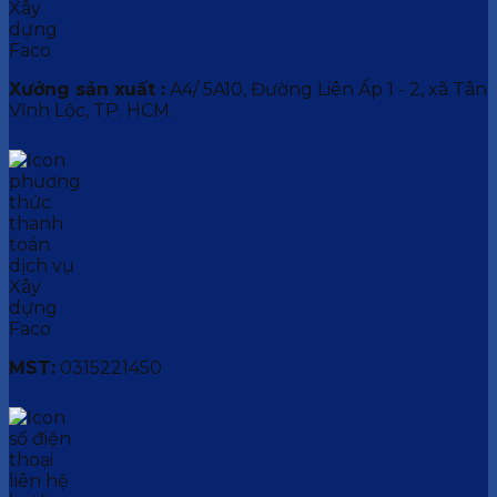
Xưởng sản xuất :
A4/ 5A10, Đường Liên Ấp 1 - 2, xã Tân
Vĩnh Lộc, TP. HCM.
MST:
0315221450