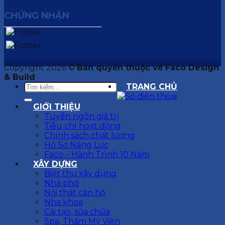
CHỨNG NHẬN
Copyright 2026 ©
Bản quyền thuộc về Faco Design
& Build
TRANG CHỦ
GIỚI THIỆU
Tuyên ngôn giá trị
Tiêu chí hoạt động
Chính sách chất lượng
Hồ Sơ Năng Lực
Faco – Hành Trình 10 Năm
XÂY DỰNG
Biệt thự xây dựng
Nhà phố
Nội thất căn hộ
Nha khoa
Cải tạo, sửa chữa
Spa, Thẩm Mỹ Viện