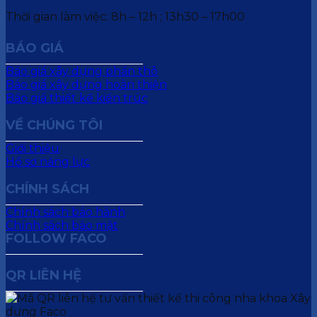
Thời gian làm việc: 8h – 12h ; 13h30 – 17h00
BÁO GIÁ
Báo giá xây dựng phần thô
Báo giá xây dựng hoàn thiện
Báo giá thiết kế kiến trúc
VỀ CHÚNG TÔI
Giới thiệu
Hồ sơ năng lực
CHÍNH SÁCH
Chính sách bảo hành
Chính sách bảo mật
FOLLOW FACO
QR LIÊN HỆ