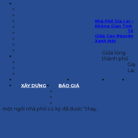
KIẾN TRÚC
BIỆT THỰ
NHÀ PHỐ
NỘI THẤT CĂN HỘ
Nhà Phố Gia Lai –
Không Gian Tinh
NHA KHOA
Tế
CẢI TẠO, SỬA CHỮA
Giữa Cao Nguyên
SPA, THẨM MỸ VIỆN
Xanh Mát
QUÁN ĂN, CAFE
NHÀ XƯỞNG CÔNG NGHIỆP
Giữa lòng
BÁO GIÁ
thành phố
BÁO GIÁ XÂY DỰNG PHẦN THÔ
Gia
BÁO GIÁ XÂY DỰNG PHẦN HOÀN THIỆN
Lai,
BÁO GIÁ THIẾT KẾ KIẾN TRÚC
CHIA SẺ KINH NGHIỆM
TUYỂN DỤNG
LIÊN HỆ
XÂY DỰNG
BÁO GIÁ
XÂY DỰNG PHẦN THÔ
XÂY DỰNG PHẦN HOÀN THIỆN
THIẾT KẾ KIẾN TRÚC
một ngôi nhà phố cũ kỹ đã được “thay...