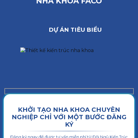
NHA KHOA FACO
DỰ ÁN TIÊU BIỂU
KHỞI TẠO NHA KHOA CHUYÊN
NGHIỆP CHỈ VỚI MỘT BƯỚC ĐĂNG
KÝ
Đăng ký ngay để được tư vấn miễn phí từ Đội Ngũ Kiến Trúc