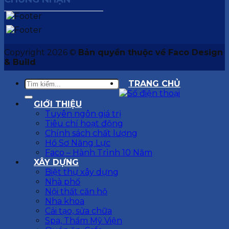
Copyright 2026 ©
Bản quyền thuộc về Faco Design
& Build
TRANG CHỦ
GIỚI THIỆU
Tuyên ngôn giá trị
Tiêu chí hoạt động
Chính sách chất lượng
Hồ Sơ Năng Lực
Faco – Hành Trình 10 Năm
XÂY DỰNG
Biệt thự xây dựng
Nhà phố
Nội thất căn hộ
Nha khoa
Cải tạo, sửa chữa
Spa, Thẩm Mỹ Viện