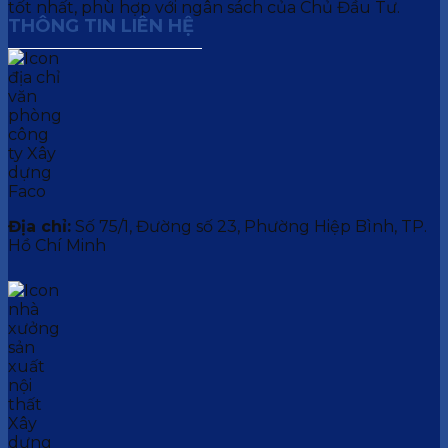
tốt nhất, phù hợp với ngân sách của Chủ Đầu Tư.
THÔNG TIN LIÊN HỆ
Địa chỉ:
Số 75/1, Đường số 23, Phường Hiệp Bình, TP.
Hồ Chí Minh