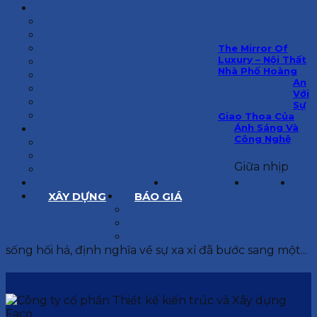
KIẾN TRÚC
BIỆT THỰ
NHÀ PHỐ
NỘI THẤT CĂN HỘ
The Mirror Of
Luxury – Nội Thất
NHA KHOA
Nhà Phố Hoàng
CẢI TẠO, SỬA CHỮA
An
SPA, THẨM MỸ VIỆN
Với
QUÁN ĂN, CAFE
Sự
NHÀ XƯỞNG CÔNG NGHIỆP
Giao Thoa Của
Ánh Sáng Và
BÁO GIÁ
Công Nghệ
BÁO GIÁ XÂY DỰNG PHẦN THÔ
BÁO GIÁ XÂY DỰNG PHẦN HOÀN THIỆN
Giữa nhịp
BÁO GIÁ THIẾT KẾ KIẾN TRÚC
CHIA SẺ KINH NGHIỆM
TUYỂN DỤNG
LIÊN HỆ
XÂY DỰNG
BÁO GIÁ
XÂY DỰNG PHẦN THÔ
XÂY DỰNG PHẦN HOÀN THIỆN
THIẾT KẾ KIẾN TRÚC
sống hối hả, định nghĩa về sự xa xỉ đã bước sang một...