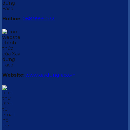
Hotline:
088.9999.032
Website:
www.xaydungfaco.vn