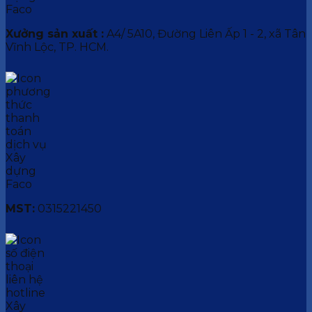
Xưởng sản xuất :
A4/ 5A10, Đường Liên Ấp 1 - 2, xã Tân
Vĩnh Lộc, TP. HCM.
MST:
0315221450