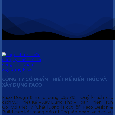
CÔNG TY CỔ PHẦN THIẾT KẾ KIẾN TRÚC VÀ
XÂY DỰNG FACO
Faco Design & Build cung cấp đến Quý khách các
dịch vụ: Thiết Kế – Xây Dựng Thô – Hoàn Thiện Trọn
Gói. Với triết lý “Chất lượng là cốt lõi”, Faco Design &
Build cam kết mang đến những sản phẩm và dịch vụ