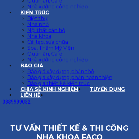
Quán ăn, Cafe
Nhà xưởng công nghiệp
KIẾN TRÚC
Biệt thự
Nhà phố
Nội thất căn hộ
Nha khoa
Cải tạo, sửa chữa
Spa, Thẩm Mỹ Viện
Quán ăn, Cafe
Nhà xưởng công nghiệp
BÁO GIÁ
Báo giá xây dựng phần thô
Báo giá xây dựng phần hoàn thiện
Báo giá thiết kế kiến trúc
CHIA SẺ KINH NGHIỆM
TUYỂN DỤNG
LIÊN HỆ
0889999032
TƯ VẤN THIẾT KẾ & THI CÔNG
NHA KHOA FACO