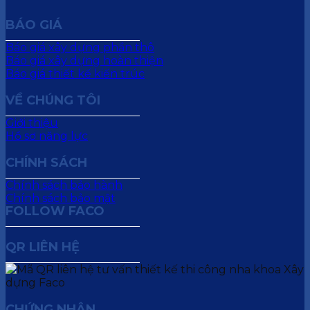
BÁO GIÁ
Báo giá xây dựng phần thô
Báo giá xây dựng hoàn thiện
Báo giá thiết kế kiến trúc
VỀ CHÚNG TÔI
Giới thiệu
Hồ sơ năng lực
CHÍNH SÁCH
Chính sách bảo hành
Chính sách bảo mật
FOLLOW FACO
QR LIÊN HỆ
CHỨNG NHẬN