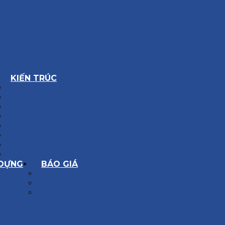
KIẾN TRÚC
BIỆT THỰ
NHÀ PHỐ
NỘI THẤT CĂN HỘ
NHA KHOA
CẢI TẠO, SỬA CHỮA
SPA, THẨM MỸ VIỆN
QUÁN ĂN, CAFE
NHÀ XƯỞNG CÔNG NGHIỆP
 DỰNG
BÁO GIÁ
XÂY DỰNG PHẦN THÔ
XÂY DỰNG PHẦN HOÀN THIỆN
THIẾT KẾ KIẾN TRÚC