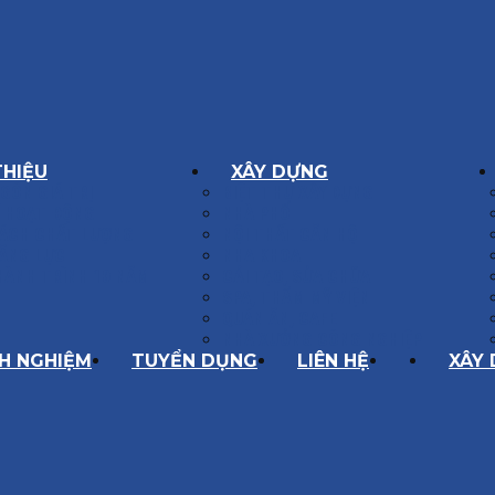
THIỆU
XÂY DỰNG
GÔN GIÁ TRỊ
BIỆT THỰ XÂY DỰNG
Í HOẠT ĐỘNG
NHÀ PHỐ
SÁCH CHẤT LƯỢNG
NỘI THẤT CĂN HỘ
ĂNG LỰC
NHA KHOA
HÀNH TRÌNH 10 NĂM
CẢI TẠO, SỬA CHỮA
SPA, THẨM MỸ VIỆN
QUÁN ĂN, CAFE
NHÀ XƯỞNG CÔNG NGHIỆP
NH NGHIỆM
TUYỂN DỤNG
LIÊN HỆ
XÂY