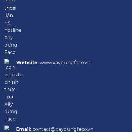
Website:
www.xaydungfaco.vn
Email:
contact@xaydungfaco.vn