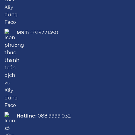
MST:
0315221450
Hotline:
088.9999.032