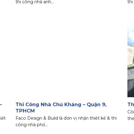
thi công nhà anh...
thi
–
Thi Công Nhà Chú Kháng – Quận 9,
Th
TPHCM
Côn
iết
Faco Design & Build là đơn vị nhận thiết kế & thi
the
công nhà phố...