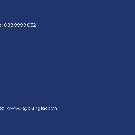
e:
088.9999.032
e:
www.xaydungfaco.vn