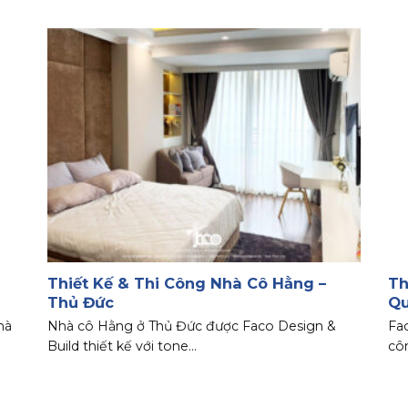
Thiết Kế & Thi Công Nhà Cô Hằng –
Th
Thủ Đức
Qu
hà
Nhà cô Hằng ở Thủ Đức được Faco Design &
Fac
Build thiết kế với tone...
côn