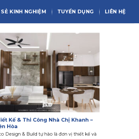
 SẺ KINH NGHIỆM
TUYỂN DỤNG
LIÊN HỆ
iết Kế & Thi Công Nhà Chị Khanh –
ên Hòa
o Design & Build tự hào là đơn vị thiết kế và