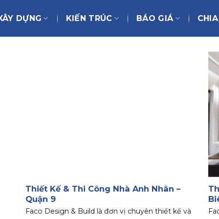
XÂY DỰNG
KIẾN TRÚC
BÁO GIÁ
CHIA
Thiết Kế & Thi Công Nhà Anh Nhân –
Th
Quận 9
Bi
Faco Design & Build là đơn vị chuyên thiết kế và
Fac