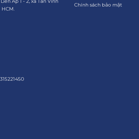
iên Ấp 1 - 2, xã Tân Vĩnh
Chính sách bảo mật
. HCM.
315221450