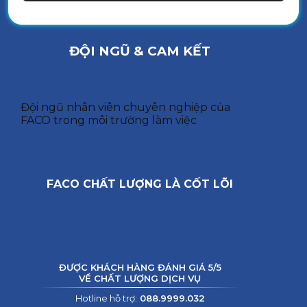
ĐỘI NGŨ & CAM KẾT
Đội ngũ nhân viên chuyên nghiệp của
FACO trong môi trường làm việc
FACO CHẤT LƯỢNG LÀ CỐT LÕI
ĐƯỢC KHÁCH HÀNG ĐÁNH GIÁ 5/5
VỀ CHẤT LƯỢNG DỊCH VỤ
Hotline hỗ trợ:
088.9999.032