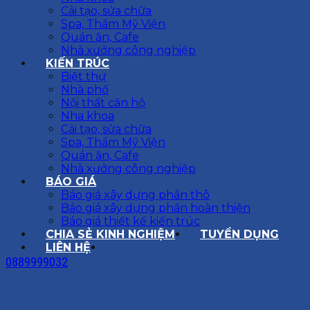
Cải tạo, sửa chữa
Spa, Thẩm Mỹ Viện
Quán ăn, Cafe
Nhà xưởng công nghiệp
KIẾN TRÚC
Biệt thự
Nhà phố
Nội thất căn hộ
Nha khoa
Cải tạo, sửa chữa
Spa, Thẩm Mỹ Viện
Quán ăn, Cafe
Nhà xưởng công nghiệp
BÁO GIÁ
Báo giá xây dựng phần thô
Báo giá xây dựng phần hoàn thiện
Báo giá thiết kế kiến trúc
CHIA SẺ KINH NGHIỆM
TUYỂN DỤNG
LIÊN HỆ
0889999032