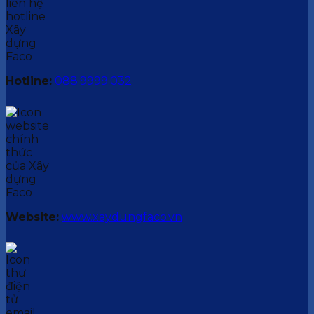
Hotline:
088.9999.032
Website:
www.xaydungfaco.vn