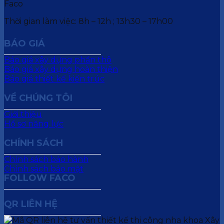
Thời gian làm việc: 8h – 12h ; 13h30 – 17h00
BÁO GIÁ
Báo giá xây dựng phần thô
Báo giá xây dựng hoàn thiện
Báo giá thiết kế kiến trúc
VỀ CHÚNG TÔI
Giới thiệu
Hồ sơ năng lực
CHÍNH SÁCH
Chính sách bảo hành
Chính sách bảo mật
FOLLOW FACO
QR LIÊN HỆ