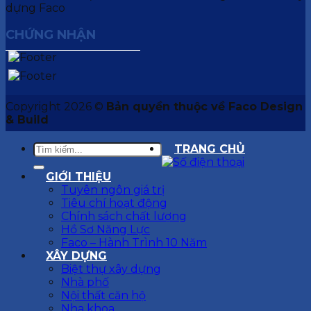
CHỨNG NHẬN
Copyright 2026 ©
Bản quyền thuộc về Faco Design
& Build
TRANG CHỦ
GIỚI THIỆU
Tuyên ngôn giá trị
Tiêu chí hoạt động
Chính sách chất lượng
Hồ Sơ Năng Lực
Faco – Hành Trình 10 Năm
XÂY DỰNG
Biệt thự xây dựng
Nhà phố
Nội thất căn hộ
Nha khoa