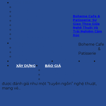
KIẾN TRÚC
BIỆT THỰ
NHÀ PHỐ
NỘI THẤT CĂN HỘ
Boheme Cafe &
Patisserie: Sự
NHA KHOA
Giao Thoa Giữa
CẢI TẠO, SỬA CHỮA
Nghệ Thuật Và
SPA, THẨM MỸ VIỆN
Trải Nghiệm Cảm
QUÁN ĂN, CAFE
Xúc
NHÀ XƯỞNG CÔNG NGHIỆP
BÁO GIÁ
Boheme Cafe
BÁO GIÁ XÂY DỰNG PHẦN THÔ
&
BÁO GIÁ XÂY DỰNG PHẦN HOÀN THIỆN
Patisserie
BÁO GIÁ THIẾT KẾ KIẾN TRÚC
CHIA SẺ KINH NGHIỆM
TUYỂN DỤNG
LIÊN HỆ
XÂY DỰNG
BÁO GIÁ
XÂY DỰNG PHẦN THÔ
XÂY DỰNG PHẦN HOÀN THIỆN
THIẾT KẾ KIẾN TRÚC
được đánh giá như một “tuyên ngôn” nghệ thuật,
mang vẻ...