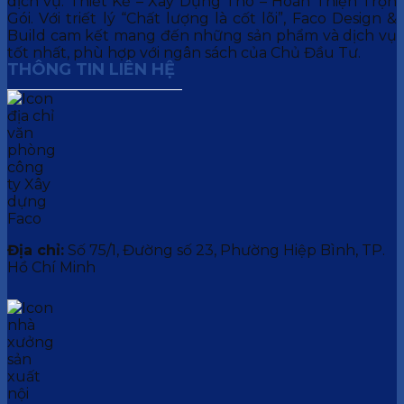
dịch vụ: Thiết Kế – Xây Dựng Thô – Hoàn Thiện Trọn
Gói. Với triết lý “Chất lượng là cốt lõi”, Faco Design &
Build cam kết mang đến những sản phẩm và dịch vụ
tốt nhất, phù hợp với ngân sách của Chủ Đầu Tư.
THÔNG TIN LIÊN HỆ
Địa chỉ:
Số 75/1, Đường số 23, Phường Hiệp Bình, TP.
Hồ Chí Minh