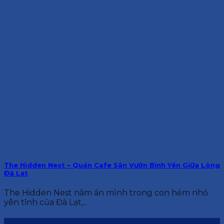
The Hidden Nest – Quán Cafe Sân Vườn Bình Yên Giữa Lòng
Đà Lạt
The Hidden Nest nằm ẩn mình trong con hẻm nhỏ
yên tĩnh của Đà Lạt,...