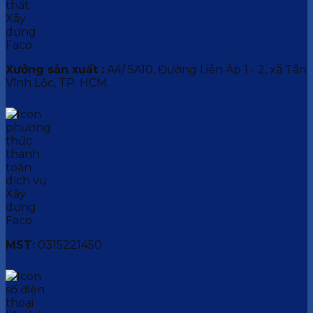
Xưởng sản xuất :
A4/ 5A10, Đường Liên Ấp 1 - 2, xã Tân
Vĩnh Lộc, TP. HCM.
MST:
0315221450