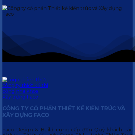
CÔNG TY CỔ PHẦN THIẾT KẾ KIẾN TRÚC VÀ
XÂY DỰNG FACO
Faco Design & Build cung cấp đến Quý khách các