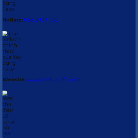
Hotline:
088.9999.032
Website:
www.xaydungfaco.vn