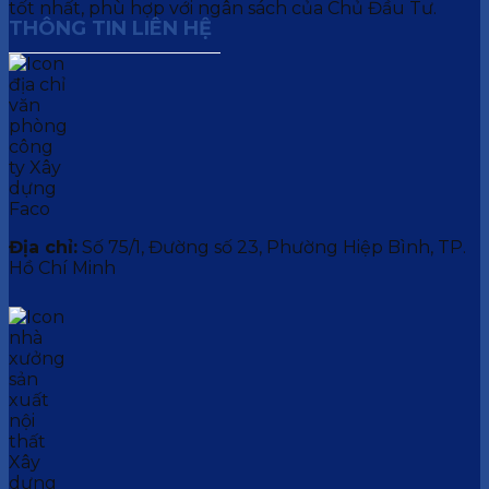
tốt nhất, phù hợp với ngân sách của Chủ Đầu Tư.
THÔNG TIN LIÊN HỆ
Địa chỉ:
Số 75/1, Đường số 23, Phường Hiệp Bình, TP.
Hồ Chí Minh