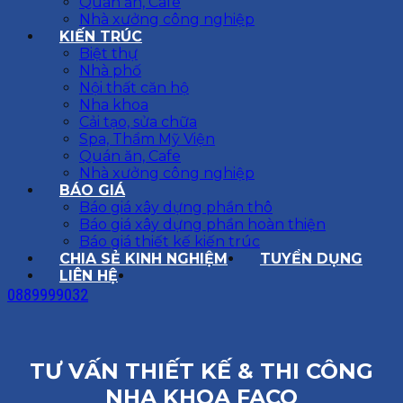
Quán ăn, Cafe
Nhà xưởng công nghiệp
KIẾN TRÚC
Biệt thự
Nhà phố
Nội thất căn hộ
Nha khoa
Cải tạo, sửa chữa
Spa, Thẩm Mỹ Viện
Quán ăn, Cafe
Nhà xưởng công nghiệp
BÁO GIÁ
Báo giá xây dựng phần thô
Báo giá xây dựng phần hoàn thiện
Báo giá thiết kế kiến trúc
CHIA SẺ KINH NGHIỆM
TUYỂN DỤNG
LIÊN HỆ
0889999032
TƯ VẤN THIẾT KẾ & THI CÔNG
NHA KHOA FACO