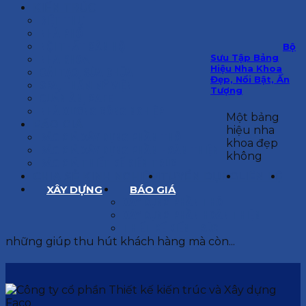
KIẾN TRÚC
BIỆT THỰ
NHÀ PHỐ
NỘI THẤT CĂN HỘ
Bộ
Sưu Tập Bảng
NHA KHOA
Hiệu Nha Khoa
CẢI TẠO, SỬA CHỮA
Đẹp, Nổi Bật, Ấn
SPA, THẨM MỸ VIỆN
Tượng
QUÁN ĂN, CAFE
NHÀ XƯỞNG CÔNG NGHIỆP
Một bảng
BÁO GIÁ
hiệu nha
BÁO GIÁ XÂY DỰNG PHẦN THÔ
khoa đẹp
BÁO GIÁ XÂY DỰNG PHẦN HOÀN THIỆN
không
BÁO GIÁ THIẾT KẾ KIẾN TRÚC
CHIA SẺ KINH NGHIỆM
TUYỂN DỤNG
LIÊN HỆ
XÂY DỰNG
BÁO GIÁ
XÂY DỰNG PHẦN THÔ
XÂY DỰNG PHẦN HOÀN THIỆN
THIẾT KẾ KIẾN TRÚC
những giúp thu hút khách hàng mà còn...