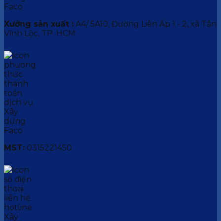
Xưởng sản xuất :
A4/ 5A10, Đường Liên Ấp 1 - 2, xã Tân
Vĩnh Lộc, TP. HCM.
MST:
0315221450