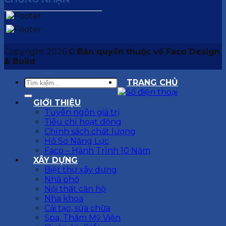
Copyright 2026 ©
Bản quyền thuộc về Faco Design
& Build
TRANG CHỦ
GIỚI THIỆU
Tuyên ngôn giá trị
Tiêu chí hoạt động
Chính sách chất lượng
Hồ Sơ Năng Lực
Faco – Hành Trình 10 Năm
XÂY DỰNG
Biệt thự xây dựng
Nhà phố
Nội thất căn hộ
Nha khoa
Cải tạo, sửa chữa
Spa, Thẩm Mỹ Viện