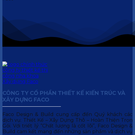
CÔNG TY CỔ PHẦN THIẾT KẾ KIẾN TRÚC VÀ
XÂY DỰNG FACO
Faco Design & Build cung cấp đến Quý khách các
dịch vụ: Thiết Kế – Xây Dựng Thô – Hoàn Thiện Trọn
Gói. Với triết lý “Chất lượng là cốt lõi”, Faco Design &
Build cam kết mang đến những sản phẩm và dịch vụ