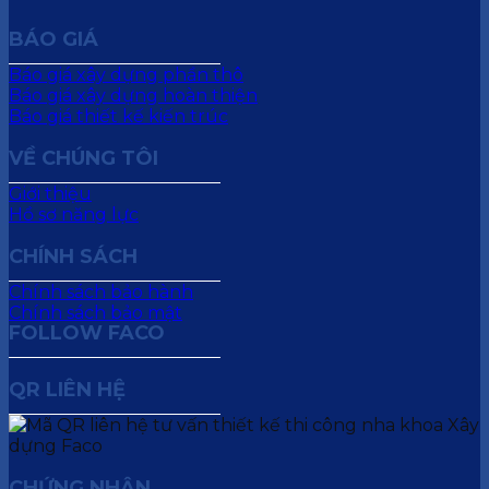
BÁO GIÁ
Báo giá xây dựng phần thô
Báo giá xây dựng hoàn thiện
Báo giá thiết kế kiến trúc
VỀ CHÚNG TÔI
Giới thiệu
Hồ sơ năng lực
CHÍNH SÁCH
Chính sách bảo hành
Chính sách bảo mật
FOLLOW FACO
QR LIÊN HỆ
CHỨNG NHẬN