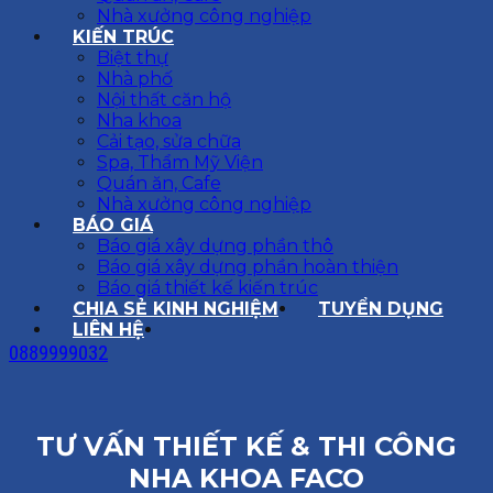
Nhà xưởng công nghiệp
KIẾN TRÚC
Biệt thự
Nhà phố
Nội thất căn hộ
Nha khoa
Cải tạo, sửa chữa
Spa, Thẩm Mỹ Viện
Quán ăn, Cafe
Nhà xưởng công nghiệp
BÁO GIÁ
Báo giá xây dựng phần thô
Báo giá xây dựng phần hoàn thiện
Báo giá thiết kế kiến trúc
CHIA SẺ KINH NGHIỆM
TUYỂN DỤNG
LIÊN HỆ
0889999032
TƯ VẤN THIẾT KẾ & THI CÔNG
NHA KHOA FACO