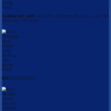
Xưởng sản xuất :
A4/ 5A10, Đường Liên Ấp 1 - 2, xã Tân
Vĩnh Lộc, TP. HCM.
MST:
0315221450