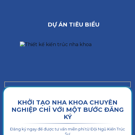
DỰ ÁN TIÊU BIỂU
KHỞI TẠO NHA KHOA CHUYÊN
NGHIỆP CHỈ VỚI MỘT BƯỚC ĐĂNG
KÝ
Đăng ký ngay để được tư vấn miễn phí từ Đội Ngũ Kiến Trúc
Sư