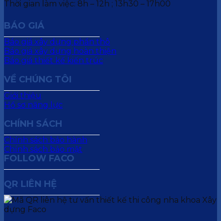
Thời gian làm việc: 8h – 12h ; 13h30 – 17h00
BÁO GIÁ
Báo giá xây dựng phần thô
Báo giá xây dựng hoàn thiện
Báo giá thiết kế kiến trúc
VỀ CHÚNG TÔI
Giới thiệu
Hồ sơ năng lực
CHÍNH SÁCH
Chính sách bảo hành
Chính sách bảo mật
FOLLOW FACO
QR LIÊN HỆ