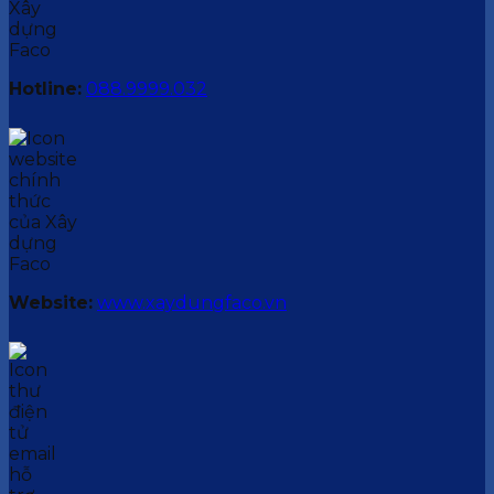
Hotline:
088.9999.032
Website:
www.xaydungfaco.vn