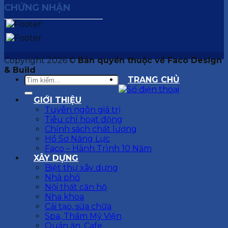
CHỨNG NHẬN
Copyright 2026 ©
Bản quyền thuộc về Faco Design
& Build
TRANG CHỦ
GIỚI THIỆU
Tuyên ngôn giá trị
Tiêu chí hoạt động
Chính sách chất lượng
Hồ Sơ Năng Lực
Faco – Hành Trình 10 Năm
XÂY DỰNG
Biệt thự xây dựng
Nhà phố
Nội thất căn hộ
Nha khoa
Cải tạo, sửa chữa
Spa, Thẩm Mỹ Viện
Quán ăn, Cafe