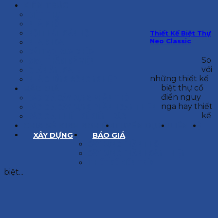
KIẾN TRÚC
BIỆT THỰ
NHÀ PHỐ
NỘI THẤT CĂN HỘ
Thiết Kế Biệt Thự
Neo Classic
NHA KHOA
CẢI TẠO, SỬA CHỮA
So
SPA, THẨM MỸ VIỆN
với
QUÁN ĂN, CAFE
những thiết kế
NHÀ XƯỞNG CÔNG NGHIỆP
biệt thự cổ
BÁO GIÁ
điển nguy
BÁO GIÁ XÂY DỰNG PHẦN THÔ
nga hay thiết
BÁO GIÁ XÂY DỰNG PHẦN HOÀN THIỆN
kế
BÁO GIÁ THIẾT KẾ KIẾN TRÚC
CHIA SẺ KINH NGHIỆM
TUYỂN DỤNG
LIÊN HỆ
XÂY DỰNG
BÁO GIÁ
XÂY DỰNG PHẦN THÔ
XÂY DỰNG PHẦN HOÀN THIỆN
THIẾT KẾ KIẾN TRÚC
biệt...