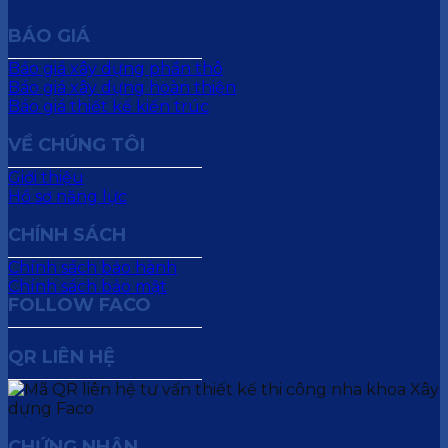
BÁO GIÁ
Báo giá xây dựng phần thô
Báo giá xây dựng hoàn thiện
Báo giá thiết kế kiến trúc
VỀ CHÚNG TÔI
Giới thiệu
Hồ sơ năng lực
CHÍNH SÁCH
Chính sách bảo hành
Chính sách bảo mật
FOLLOW FACO
QR LIÊN HỆ
CHỨNG NHẬN