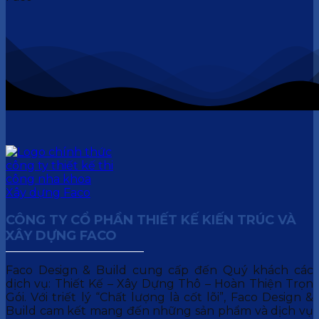
CÔNG TY CỔ PHẦN THIẾT KẾ KIẾN TRÚC VÀ
XÂY DỰNG FACO
Faco Design & Build cung cấp đến Quý khách các
dịch vụ: Thiết Kế – Xây Dựng Thô – Hoàn Thiện Trọn
Gói. Với triết lý “Chất lượng là cốt lõi”, Faco Design &
Build cam kết mang đến những sản phẩm và dịch vụ