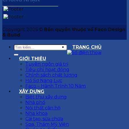
Copyright 2026 ©
Bản quyền thuộc về Faco Design
& Build
TRANG CHỦ
GIỚI THIỆU
Tuyên ngôn giá trị
Tiêu chí hoạt động
Chính sách chất lượng
Hồ Sơ Năng Lực
Faco – Hành Trình 10 Năm
XÂY DỰNG
Biệt thự xây dựng
Nhà phố
Nội thất căn hộ
Nha khoa
Cải tạo, sửa chữa
Spa, Thẩm Mỹ Viện