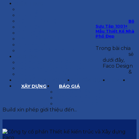
KIẾN TRÚC
BIỆT THỰ
NHÀ PHỐ
NỘI THẤT CĂN HỘ
Bộ
Sưu Tập 1001+
NHA KHOA
Mẫu Thiết Kế Nhà
CẢI TẠO, SỬA CHỮA
Phố Đẹp
SPA, THẨM MỸ VIỆN
QUÁN ĂN, CAFE
Trong bài chia
NHÀ XƯỞNG CÔNG NGHIỆP
sẻ
BÁO GIÁ
dưới đây,
BÁO GIÁ XÂY DỰNG PHẦN THÔ
Faco Design
BÁO GIÁ XÂY DỰNG PHẦN HOÀN THIỆN
&
BÁO GIÁ THIẾT KẾ KIẾN TRÚC
CHIA SẺ KINH NGHIỆM
TUYỂN DỤNG
LIÊN HỆ
XÂY DỰNG
BÁO GIÁ
XÂY DỰNG PHẦN THÔ
XÂY DỰNG PHẦN HOÀN THIỆN
THIẾT KẾ KIẾN TRÚC
Build xin phép giới thiệu đến...