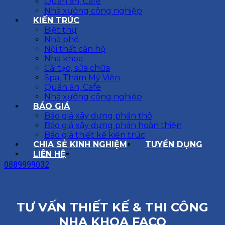
Quán ăn, Cafe
Nhà xưởng công nghiệp
KIẾN TRÚC
Biệt thự
Nhà phố
Nội thất căn hộ
Nha khoa
Cải tạo, sửa chữa
Spa, Thẩm Mỹ Viện
Quán ăn, Cafe
Nhà xưởng công nghiệp
BÁO GIÁ
Báo giá xây dựng phần thô
Báo giá xây dựng phần hoàn thiện
Báo giá thiết kế kiến trúc
CHIA SẺ KINH NGHIỆM
TUYỂN DỤNG
LIÊN HỆ
0889999032
TƯ VẤN THIẾT KẾ & THI CÔNG
NHA KHOA FACO