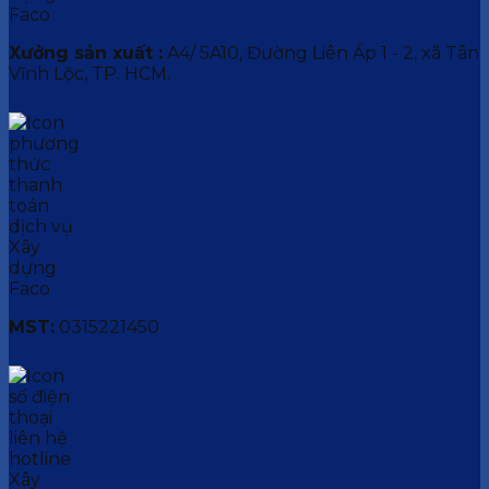
Xưởng sản xuất :
A4/ 5A10, Đường Liên Ấp 1 - 2, xã Tân
Vĩnh Lộc, TP. HCM.
MST:
0315221450