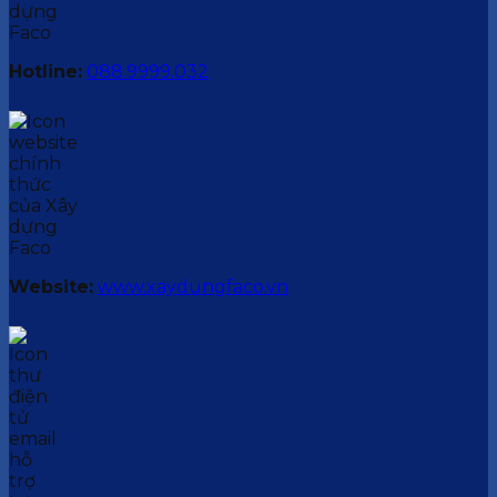
Hotline:
088.9999.032
Website:
www.xaydungfaco.vn