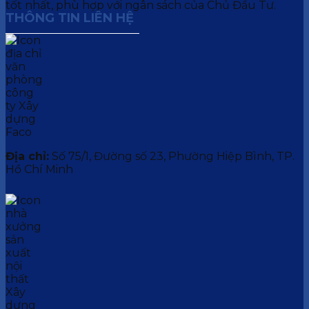
tốt nhất, phù hợp với ngân sách của Chủ Đầu Tư.
THÔNG TIN LIÊN HỆ
Địa chỉ:
Số 75/1, Đường số 23, Phường Hiệp Bình, TP.
Hồ Chí Minh