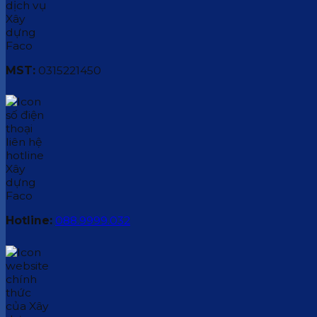
MST:
0315221450
Hotline:
088.9999.032