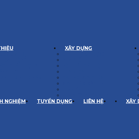
THIỆU
XÂY DỰNG
GÔN GIÁ TRỊ
BIỆT THỰ XÂY DỰNG
Í HOẠT ĐỘNG
NHÀ PHỐ
SÁCH CHẤT LƯỢNG
NỘI THẤT CĂN HỘ
ĂNG LỰC
NHA KHOA
HÀNH TRÌNH 10 NĂM
CẢI TẠO, SỬA CHỮA
SPA, THẨM MỸ VIỆN
QUÁN ĂN, CAFE
NHÀ XƯỞNG CÔNG NGHIỆP
NH NGHIỆM
TUYỂN DỤNG
LIÊN HỆ
XÂY