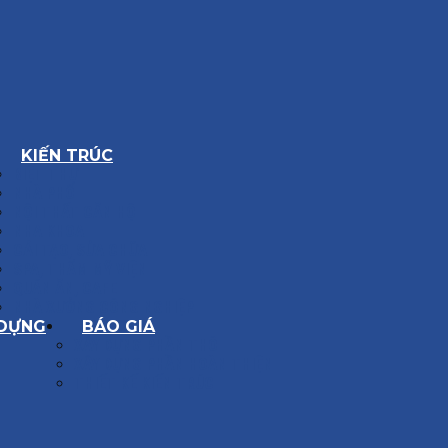
KIẾN TRÚC
BIỆT THỰ
NHÀ PHỐ
NỘI THẤT CĂN HỘ
NHA KHOA
CẢI TẠO, SỬA CHỮA
SPA, THẨM MỸ VIỆN
QUÁN ĂN, CAFE
NHÀ XƯỞNG CÔNG NGHIỆP
 DỰNG
BÁO GIÁ
XÂY DỰNG PHẦN THÔ
XÂY DỰNG PHẦN HOÀN THIỆN
THIẾT KẾ KIẾN TRÚC