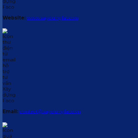
Website:
www.xaydungfaco.vn
Email:
contact@xaydungfaco.vn