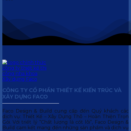
CÔNG TY CỔ PHẦN THIẾT KẾ KIẾN TRÚC VÀ
XÂY DỰNG FACO
Faco Design & Build cung cấp đến Quý khách các
dịch vụ: Thiết Kế – Xây Dựng Thô – Hoàn Thiện Trọn
Gói. Với triết lý “Chất lượng là cốt lõi”, Faco Design &
Build cam kết mang đến những sản phẩm và dịch vụ