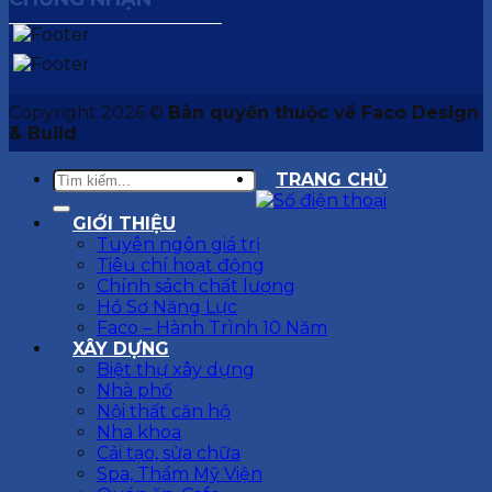
Copyright 2026 ©
Bản quyền thuộc về Faco Design
& Build
TRANG CHỦ
GIỚI THIỆU
Tuyên ngôn giá trị
Tiêu chí hoạt động
Chính sách chất lượng
Hồ Sơ Năng Lực
Faco – Hành Trình 10 Năm
XÂY DỰNG
Biệt thự xây dựng
Nhà phố
Nội thất căn hộ
Nha khoa
Cải tạo, sửa chữa
Spa, Thẩm Mỹ Viện