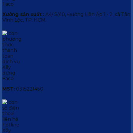
Xưởng sản xuất :
A4/ 5A10, Đường Liên Ấp 1 - 2, xã Tân
Vĩnh Lộc, TP. HCM.
MST:
0315221450