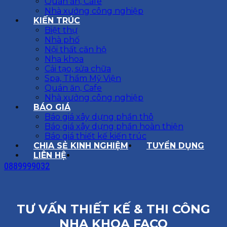
Quán ăn, Cafe
Nhà xưởng công nghiệp
KIẾN TRÚC
Biệt thự
Nhà phố
Nội thất căn hộ
Nha khoa
Cải tạo, sửa chữa
Spa, Thẩm Mỹ Viện
Quán ăn, Cafe
Nhà xưởng công nghiệp
BÁO GIÁ
Báo giá xây dựng phần thô
Báo giá xây dựng phần hoàn thiện
Báo giá thiết kế kiến trúc
CHIA SẺ KINH NGHIỆM
TUYỂN DỤNG
LIÊN HỆ
0889999032
TƯ VẤN THIẾT KẾ & THI CÔNG
NHA KHOA FACO