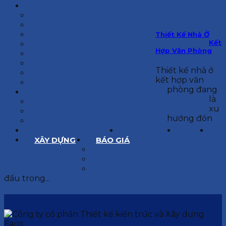
KIẾN TRÚC
BIỆT THỰ
NHÀ PHỐ
NỘI THẤT CĂN HỘ
Thiết Kế Nhà Ở
Kết
NHA KHOA
Hợp Văn Phòng
CẢI TẠO, SỬA CHỮA
SPA, THẨM MỸ VIỆN
Thiết kế nhà ở
QUÁN ĂN, CAFE
kết hợp văn
NHÀ XƯỞNG CÔNG NGHIỆP
phòng đang
BÁO GIÁ
là
BÁO GIÁ XÂY DỰNG PHẦN THÔ
xu
BÁO GIÁ XÂY DỰNG PHẦN HOÀN THIỆN
hướng đón
BÁO GIÁ THIẾT KẾ KIẾN TRÚC
CHIA SẺ KINH NGHIỆM
TUYỂN DỤNG
LIÊN HỆ
XÂY DỰNG
BÁO GIÁ
XÂY DỰNG PHẦN THÔ
XÂY DỰNG PHẦN HOÀN THIỆN
THIẾT KẾ KIẾN TRÚC
đầu trong...