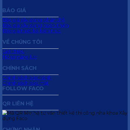
BÁO GIÁ
Báo giá xây dựng phần thô
Báo giá xây dựng hoàn thiện
Báo giá thiết kế kiến trúc
VỀ CHÚNG TÔI
Giới thiệu
Hồ sơ năng lực
CHÍNH SÁCH
Chính sách bảo hành
Chính sách bảo mật
FOLLOW FACO
QR LIÊN HỆ
CHỨNG NHẬN