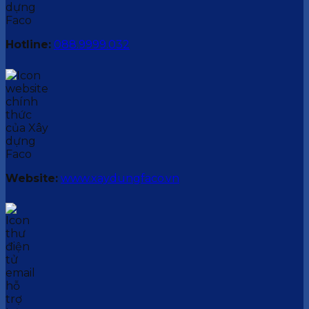
Hotline:
088.9999.032
Website:
www.xaydungfaco.vn