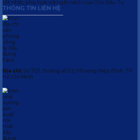
tốt nhất, phù hợp với ngân sách của Chủ Đầu Tư.
THÔNG TIN LIÊN HỆ
Địa chỉ:
Số 75/1, Đường số 23, Phường Hiệp Bình, TP.
Hồ Chí Minh