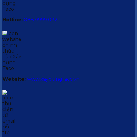
Hotline:
088.9999.032
Website:
www.xaydungfaco.vn