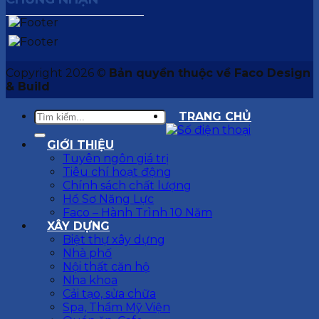
Copyright 2026 ©
Bản quyền thuộc về Faco Design
& Build
TRANG CHỦ
GIỚI THIỆU
Tuyên ngôn giá trị
Tiêu chí hoạt động
Chính sách chất lượng
Hồ Sơ Năng Lực
Faco – Hành Trình 10 Năm
XÂY DỰNG
Biệt thự xây dựng
Nhà phố
Nội thất căn hộ
Nha khoa
Cải tạo, sửa chữa
Spa, Thẩm Mỹ Viện