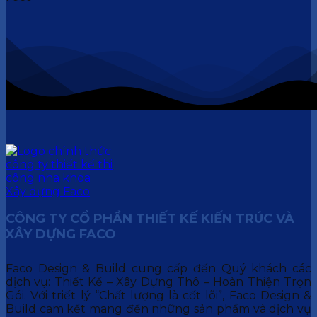
CÔNG TY CỔ PHẦN THIẾT KẾ KIẾN TRÚC VÀ
XÂY DỰNG FACO
Faco Design & Build cung cấp đến Quý khách các
dịch vụ: Thiết Kế – Xây Dựng Thô – Hoàn Thiện Trọn
Gói. Với triết lý “Chất lượng là cốt lõi”, Faco Design &
Build cam kết mang đến những sản phẩm và dịch vụ