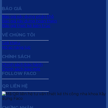
BÁO GIÁ
Báo giá xây dựng phần thô
Báo giá xây dựng hoàn thiện
Báo giá thiết kế kiến trúc
VỀ CHÚNG TÔI
Giới thiệu
Hồ sơ năng lực
CHÍNH SÁCH
Chính sách bảo hành
Chính sách bảo mật
FOLLOW FACO
QR LIÊN HỆ
CHỨNG NHẬN