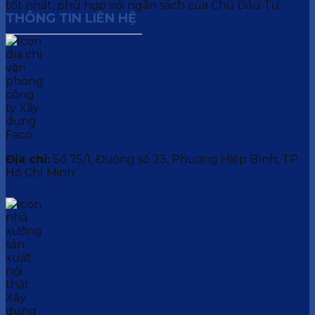
tốt nhất, phù hợp với ngân sách của Chủ Đầu Tư.
THÔNG TIN LIÊN HỆ
Địa chỉ:
Số 75/1, Đường số 23, Phường Hiệp Bình, TP.
Hồ Chí Minh