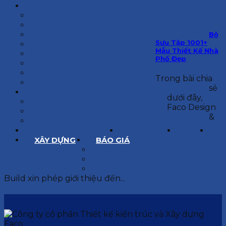
KIẾN TRÚC
BIỆT THỰ
NHÀ PHỐ
NỘI THẤT CĂN HỘ
Bộ
Sưu Tập 1001+
NHA KHOA
Mẫu Thiết Kế Nhà
CẢI TẠO, SỬA CHỮA
Phố Đẹp
SPA, THẨM MỸ VIỆN
QUÁN ĂN, CAFE
Trong bài chia
NHÀ XƯỞNG CÔNG NGHIỆP
sẻ
BÁO GIÁ
dưới đây,
BÁO GIÁ XÂY DỰNG PHẦN THÔ
Faco Design
BÁO GIÁ XÂY DỰNG PHẦN HOÀN THIỆN
&
BÁO GIÁ THIẾT KẾ KIẾN TRÚC
CHIA SẺ KINH NGHIỆM
TUYỂN DỤNG
LIÊN HỆ
XÂY DỰNG
BÁO GIÁ
XÂY DỰNG PHẦN THÔ
XÂY DỰNG PHẦN HOÀN THIỆN
THIẾT KẾ KIẾN TRÚC
Build xin phép giới thiệu đến...