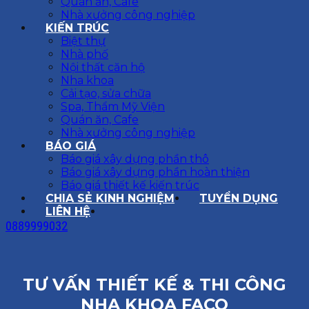
Quán ăn, Cafe
Nhà xưởng công nghiệp
KIẾN TRÚC
Biệt thự
Nhà phố
Nội thất căn hộ
Nha khoa
Cải tạo, sửa chữa
Spa, Thẩm Mỹ Viện
Quán ăn, Cafe
Nhà xưởng công nghiệp
BÁO GIÁ
Báo giá xây dựng phần thô
Báo giá xây dựng phần hoàn thiện
Báo giá thiết kế kiến trúc
CHIA SẺ KINH NGHIỆM
TUYỂN DỤNG
LIÊN HỆ
0889999032
TƯ VẤN THIẾT KẾ & THI CÔNG
NHA KHOA FACO