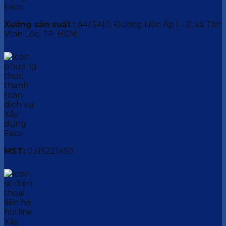
Xưởng sản xuất :
A4/ 5A10, Đường Liên Ấp 1 - 2, xã Tân
Vĩnh Lộc, TP. HCM.
MST:
0315221450