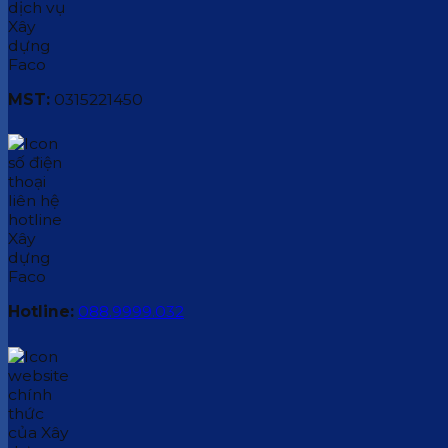
MST:
0315221450
Hotline:
088.9999.032