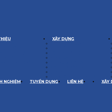
THIỆU
XÂY DỰNG
GÔN GIÁ TRỊ
BIỆT THỰ XÂY DỰNG
Í HOẠT ĐỘNG
NHÀ PHỐ
SÁCH CHẤT LƯỢNG
NỘI THẤT CĂN HỘ
ĂNG LỰC
NHA KHOA
HÀNH TRÌNH 10 NĂM
CẢI TẠO, SỬA CHỮA
SPA, THẨM MỸ VIỆN
QUÁN ĂN, CAFE
NHÀ XƯỞNG CÔNG NGHIỆP
NH NGHIỆM
TUYỂN DỤNG
LIÊN HỆ
XÂY