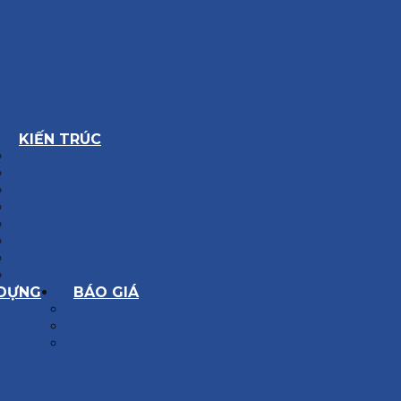
KIẾN TRÚC
BIỆT THỰ
NHÀ PHỐ
NỘI THẤT CĂN HỘ
NHA KHOA
CẢI TẠO, SỬA CHỮA
SPA, THẨM MỸ VIỆN
QUÁN ĂN, CAFE
NHÀ XƯỞNG CÔNG NGHIỆP
 DỰNG
BÁO GIÁ
XÂY DỰNG PHẦN THÔ
XÂY DỰNG PHẦN HOÀN THIỆN
THIẾT KẾ KIẾN TRÚC