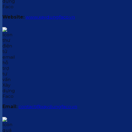
Website:
www.xaydungfaco.vn
Email:
contact@xaydungfaco.vn