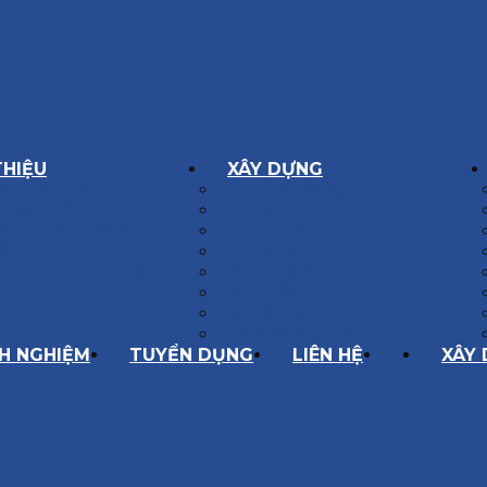
THIỆU
XÂY DỰNG
GÔN GIÁ TRỊ
BIỆT THỰ XÂY DỰNG
Í HOẠT ĐỘNG
NHÀ PHỐ
SÁCH CHẤT LƯỢNG
NỘI THẤT CĂN HỘ
ĂNG LỰC
NHA KHOA
HÀNH TRÌNH 10 NĂM
CẢI TẠO, SỬA CHỮA
SPA, THẨM MỸ VIỆN
QUÁN ĂN, CAFE
NHÀ XƯỞNG CÔNG NGHIỆP
NH NGHIỆM
TUYỂN DỤNG
LIÊN HỆ
XÂY