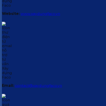
Website:
www.xaydungfaco.vn
Email:
contact@xaydungfaco.vn