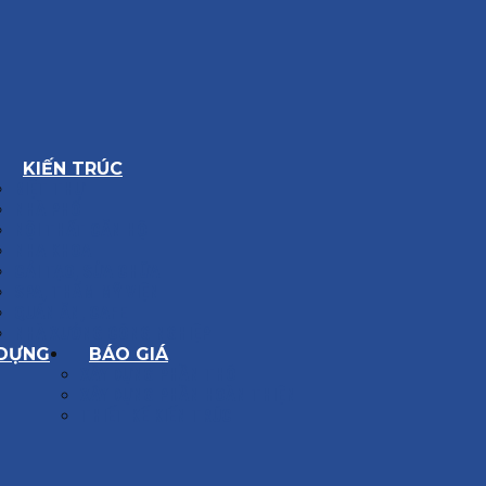
KIẾN TRÚC
BIỆT THỰ
NHÀ PHỐ
NỘI THẤT CĂN HỘ
NHA KHOA
CẢI TẠO, SỬA CHỮA
SPA, THẨM MỸ VIỆN
QUÁN ĂN, CAFE
NHÀ XƯỞNG CÔNG NGHIỆP
 DỰNG
BÁO GIÁ
XÂY DỰNG PHẦN THÔ
XÂY DỰNG PHẦN HOÀN THIỆN
THIẾT KẾ KIẾN TRÚC