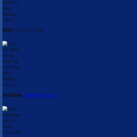
MST:
0315221450
Hotline:
088.9999.032