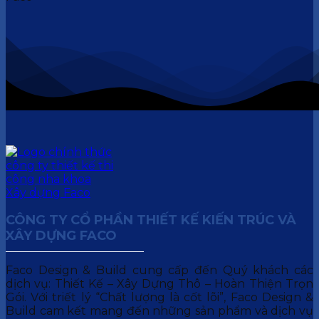
CÔNG TY CỔ PHẦN THIẾT KẾ KIẾN TRÚC VÀ
XÂY DỰNG FACO
Faco Design & Build cung cấp đến Quý khách các
dịch vụ: Thiết Kế – Xây Dựng Thô – Hoàn Thiện Trọn
Gói. Với triết lý “Chất lượng là cốt lõi”, Faco Design &
Build cam kết mang đến những sản phẩm và dịch vụ