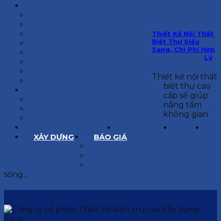
KIẾN TRÚC
BIỆT THỰ
NHÀ PHỐ
NỘI THẤT CĂN HỘ
Thiết Kế Nội Thất
Biệt Thự Siêu
NHA KHOA
Sang, Chi Phí Hợp
CẢI TẠO, SỬA CHỮA
Lý
SPA, THẨM MỸ VIỆN
QUÁN ĂN, CAFE
Thiết kế nội thất
NHÀ XƯỞNG CÔNG NGHIỆP
biệt thự cao
BÁO GIÁ
cấp sẽ giúp
BÁO GIÁ XÂY DỰNG PHẦN THÔ
nâng tầm
BÁO GIÁ XÂY DỰNG PHẦN HOÀN THIỆN
không gian
BÁO GIÁ THIẾT KẾ KIẾN TRÚC
CHIA SẺ KINH NGHIỆM
TUYỂN DỤNG
LIÊN HỆ
XÂY DỰNG
BÁO GIÁ
XÂY DỰNG PHẦN THÔ
XÂY DỰNG PHẦN HOÀN THIỆN
THIẾT KẾ KIẾN TRÚC
sống...