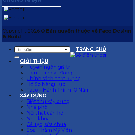
Copyright 2026 ©
Bản quyền thuộc về Faco Design
& Build
TRANG CHỦ
GIỚI THIỆU
Tuyên ngôn giá trị
Tiêu chí hoạt động
Chính sách chất lượng
Hồ Sơ Năng Lực
Faco – Hành Trình 10 Năm
XÂY DỰNG
Biệt thự xây dựng
Nhà phố
Nội thất căn hộ
Nha khoa
Cải tạo, sửa chữa
Spa, Thẩm Mỹ Viện