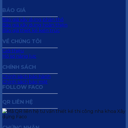
BÁO GIÁ
Báo giá xây dựng phần thô
Báo giá xây dựng hoàn thiện
Báo giá thiết kế kiến trúc
VỀ CHÚNG TÔI
Giới thiệu
Hồ sơ năng lực
CHÍNH SÁCH
Chính sách bảo hành
Chính sách bảo mật
FOLLOW FACO
QR LIÊN HỆ
CHỨNG NHẬN