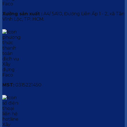
Xưởng sản xuất :
A4/ 5A10, Đường Liên Ấp 1 - 2, xã Tân
Vĩnh Lộc, TP. HCM.
MST:
0315221450