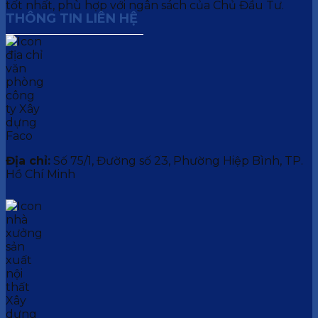
tốt nhất, phù hợp với ngân sách của Chủ Đầu Tư.
THÔNG TIN LIÊN HỆ
Địa chỉ:
Số 75/1, Đường số 23, Phường Hiệp Bình, TP.
Hồ Chí Minh