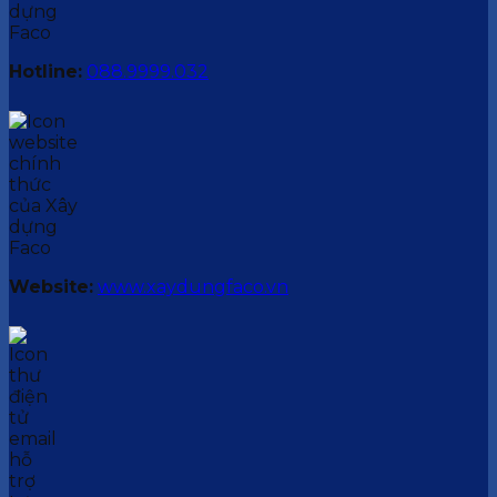
Hotline:
088.9999.032
Website:
www.xaydungfaco.vn