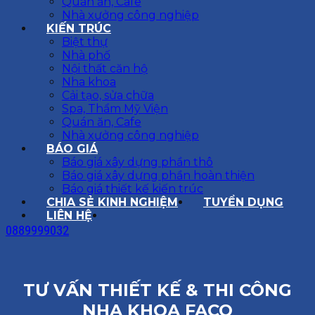
Quán ăn, Cafe
Nhà xưởng công nghiệp
KIẾN TRÚC
Biệt thự
Nhà phố
Nội thất căn hộ
Nha khoa
Cải tạo, sửa chữa
Spa, Thẩm Mỹ Viện
Quán ăn, Cafe
Nhà xưởng công nghiệp
BÁO GIÁ
Báo giá xây dựng phần thô
Báo giá xây dựng phần hoàn thiện
Báo giá thiết kế kiến trúc
CHIA SẺ KINH NGHIỆM
TUYỂN DỤNG
LIÊN HỆ
0889999032
TƯ VẤN THIẾT KẾ & THI CÔNG
NHA KHOA FACO