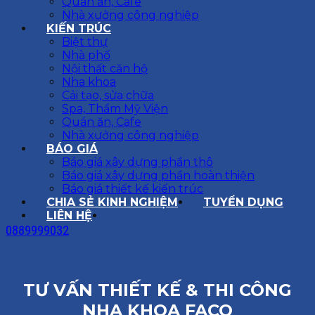
Quán ăn, Cafe
Nhà xưởng công nghiệp
KIẾN TRÚC
Biệt thự
Nhà phố
Nội thất căn hộ
Nha khoa
Cải tạo, sửa chữa
Spa, Thẩm Mỹ Viện
Quán ăn, Cafe
Nhà xưởng công nghiệp
BÁO GIÁ
Báo giá xây dựng phần thô
Báo giá xây dựng phần hoàn thiện
Báo giá thiết kế kiến trúc
CHIA SẺ KINH NGHIỆM
TUYỂN DỤNG
LIÊN HỆ
0889999032
TƯ VẤN THIẾT KẾ & THI CÔNG
NHA KHOA FACO