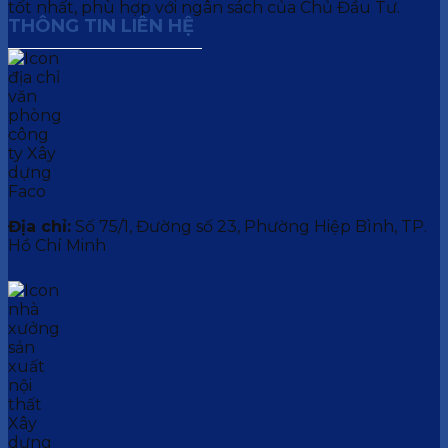
tốt nhất, phù hợp với ngân sách của Chủ Đầu Tư.
THÔNG TIN LIÊN HỆ
Địa chỉ:
Số 75/1, Đường số 23, Phường Hiệp Bình, TP.
Hồ Chí Minh