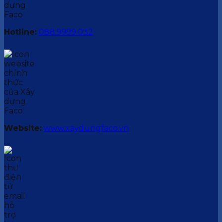
Hotline:
088.9999.032
Website:
www.xaydungfaco.vn