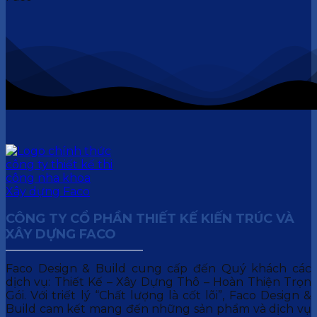
CÔNG TY CỔ PHẦN THIẾT KẾ KIẾN TRÚC VÀ
XÂY DỰNG FACO
Faco Design & Build cung cấp đến Quý khách các
dịch vụ: Thiết Kế – Xây Dựng Thô – Hoàn Thiện Trọn
Gói. Với triết lý “Chất lượng là cốt lõi”, Faco Design &
Build cam kết mang đến những sản phẩm và dịch vụ