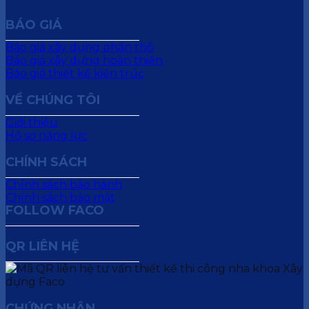
BÁO GIÁ
Báo giá xây dựng phần thô
Báo giá xây dựng hoàn thiện
Báo giá thiết kế kiến trúc
VỀ CHÚNG TÔI
Giới thiệu
Hồ sơ năng lực
CHÍNH SÁCH
Chính sách bảo hành
Chính sách bảo mật
FOLLOW FACO
QR LIÊN HỆ
CHỨNG NHẬN