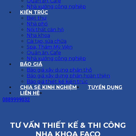
Quán ăn, Cafe
Nhà xưởng công nghiệp
KIẾN TRÚC
Biệt thự
Nhà phố
Nội thất căn hộ
Nha khoa
Cải tạo, sửa chữa
Spa, Thẩm Mỹ Viện
Quán ăn, Cafe
Nhà xưởng công nghiệp
BÁO GIÁ
Báo giá xây dựng phần thô
Báo giá xây dựng phần hoàn thiện
Báo giá thiết kế kiến trúc
CHIA SẺ KINH NGHIỆM
TUYỂN DỤNG
LIÊN HỆ
0889999032
TƯ VẤN THIẾT KẾ & THI CÔNG
NHA KHOA FACO