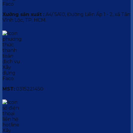
Xưởng sản xuất :
A4/ 5A10, Đường Liên Ấp 1 - 2, xã Tân
Vĩnh Lộc, TP. HCM.
MST:
0315221450