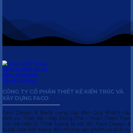
CÔNG TY CỔ PHẦN THIẾT KẾ KIẾN TRÚC VÀ
XÂY DỰNG FACO
Faco Design & Build cung cấp đến Quý khách các
dịch vụ: Thiết Kế – Xây Dựng Thô – Hoàn Thiện Trọn
Gói. Với triết lý “Chất lượng là cốt lõi”, Faco Design &
Build cam kết mang đến những sản phẩm và dịch vụ