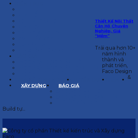
KIẾN TRÚC
BIỆT THỰ
NHÀ PHỐ
NỘI THẤT CĂN HỘ
Thiết Kế Nội Thất
Căn Hộ Chuyên
NHA KHOA
Nghiệp, Giá
CẢI TẠO, SỬA CHỮA
“Mềm”
SPA, THẨM MỸ VIỆN
QUÁN ĂN, CAFE
Trải qua hơn 10+
NHÀ XƯỞNG CÔNG NGHIỆP
năm hình
BÁO GIÁ
thành và
BÁO GIÁ XÂY DỰNG PHẦN THÔ
phát triển,
BÁO GIÁ XÂY DỰNG PHẦN HOÀN THIỆN
Faco Design
BÁO GIÁ THIẾT KẾ KIẾN TRÚC
&
CHIA SẺ KINH NGHIỆM
TUYỂN DỤNG
LIÊN HỆ
XÂY DỰNG
BÁO GIÁ
XÂY DỰNG PHẦN THÔ
XÂY DỰNG PHẦN HOÀN THIỆN
THIẾT KẾ KIẾN TRÚC
Build tự...