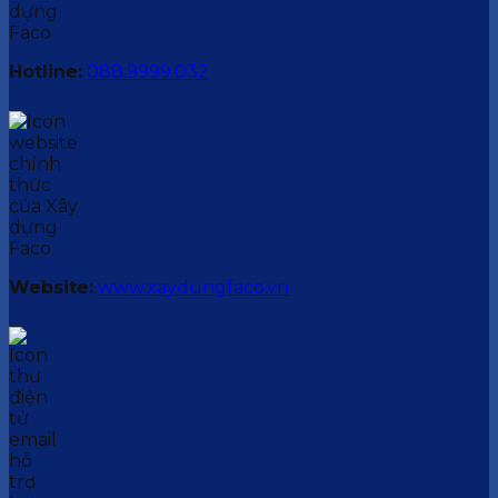
Hotline:
088.9999.032
Website:
www.xaydungfaco.vn