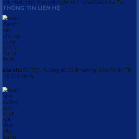
tốt nhất, phù hợp với ngân sách của Chủ Đầu Tư.
THÔNG TIN LIÊN HỆ
Địa chỉ:
Số 75/1, Đường số 23, Phường Hiệp Bình, TP.
Hồ Chí Minh