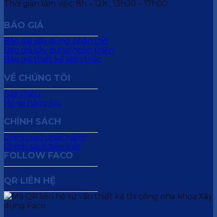
Thời gian làm việc: 8h – 12h ; 13h30 – 17h00
BÁO GIÁ
Báo giá xây dựng phần thô
Báo giá xây dựng hoàn thiện
Báo giá thiết kế kiến trúc
VỀ CHÚNG TÔI
Giới thiệu
Hồ sơ năng lực
CHÍNH SÁCH
Chính sách bảo hành
Chính sách bảo mật
FOLLOW FACO
QR LIÊN HỆ