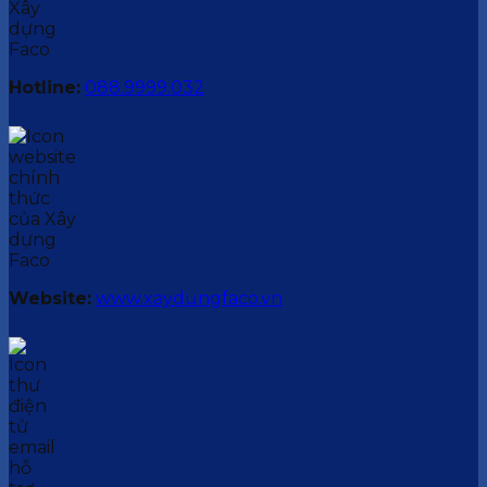
Hotline:
088.9999.032
Website:
www.xaydungfaco.vn