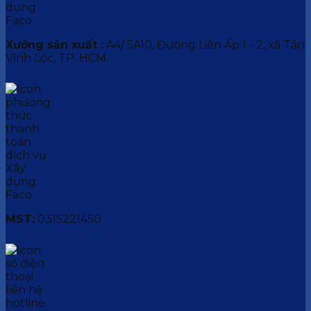
Xưởng sản xuất :
A4/ 5A10, Đường Liên Ấp 1 - 2, xã Tân
Vĩnh Lộc, TP. HCM.
MST:
0315221450