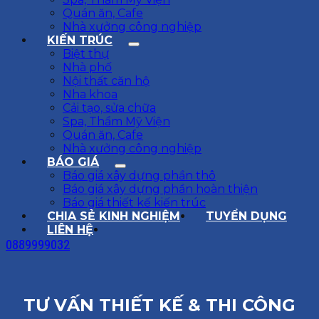
Quán ăn, Cafe
Nhà xưởng công nghiệp
KIẾN TRÚC
Biệt thự
Nhà phố
Nội thất căn hộ
Nha khoa
Cải tạo, sửa chữa
Spa, Thẩm Mỹ Viện
Quán ăn, Cafe
Nhà xưởng công nghiệp
BÁO GIÁ
Báo giá xây dựng phần thô
Báo giá xây dựng phần hoàn thiện
Báo giá thiết kế kiến trúc
CHIA SẺ KINH NGHIỆM
TUYỂN DỤNG
LIÊN HỆ
0889999032
TƯ VẤN THIẾT KẾ & THI CÔNG