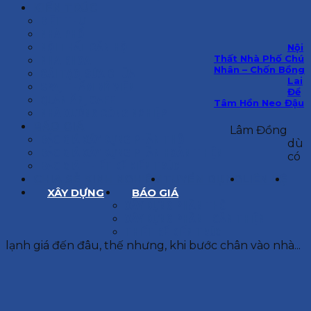
KIẾN TRÚC
BIỆT THỰ
NHÀ PHỐ
NỘI THẤT CĂN HỘ
Nội
Thất Nhà Phố Chú
NHA KHOA
Nhân – Chốn Bồng
CẢI TẠO, SỬA CHỮA
Lai
SPA, THẨM MỸ VIỆN
Để
QUÁN ĂN, CAFE
Tâm Hồn Neo Đậu
NHÀ XƯỞNG CÔNG NGHIỆP
BÁO GIÁ
Lâm Đồng
BÁO GIÁ XÂY DỰNG PHẦN THÔ
dù
BÁO GIÁ XÂY DỰNG PHẦN HOÀN THIỆN
có
BÁO GIÁ THIẾT KẾ KIẾN TRÚC
CHIA SẺ KINH NGHIỆM
TUYỂN DỤNG
LIÊN HỆ
XÂY DỰNG
BÁO GIÁ
XÂY DỰNG PHẦN THÔ
XÂY DỰNG PHẦN HOÀN THIỆN
THIẾT KẾ KIẾN TRÚC
lạnh giá đến đâu, thế nhưng, khi bước chân vào nhà...