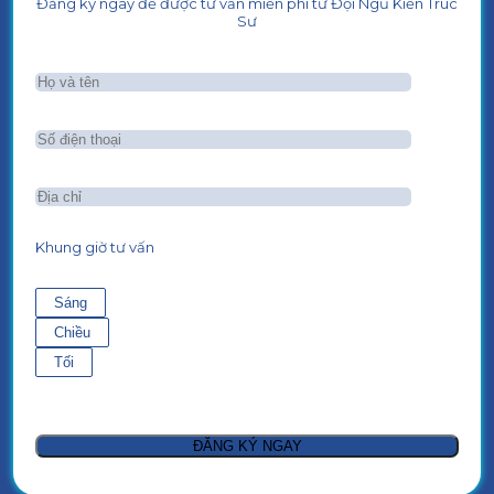
Đăng ký ngay để được tư vấn miễn phí từ Đội Ngũ Kiến Trúc
Sư
Khung giờ tư vấn
Sáng
Chiều
Tối