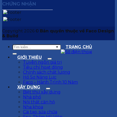
CHỨNG NHẬN
Copyright 2026 ©
Bản quyền thuộc về Faco Design
& Build
TRANG CHỦ
GIỚI THIỆU
Tuyên ngôn giá trị
Tiêu chí hoạt động
Chính sách chất lượng
Hồ Sơ Năng Lực
Faco – Hành Trình 10 Năm
XÂY DỰNG
Biệt thự xây dựng
Nhà phố
Nội thất căn hộ
Nha khoa
Cải tạo, sửa chữa
Spa, Thẩm Mỹ Viện