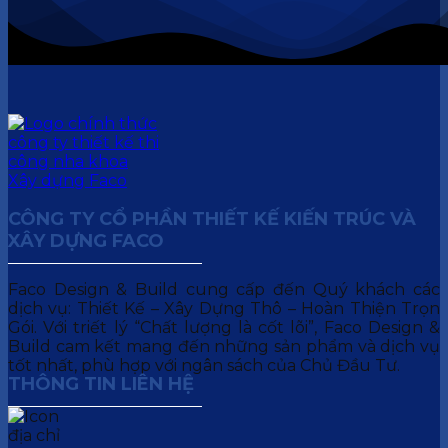
CÔNG TY CỔ PHẦN THIẾT KẾ KIẾN TRÚC VÀ
XÂY DỰNG FACO
Faco Design & Build cung cấp đến Quý khách các
dịch vụ: Thiết Kế – Xây Dựng Thô – Hoàn Thiện Trọn
Gói. Với triết lý “Chất lượng là cốt lõi”, Faco Design &
Build cam kết mang đến những sản phẩm và dịch vụ
tốt nhất, phù hợp với ngân sách của Chủ Đầu Tư.
THÔNG TIN LIÊN HỆ