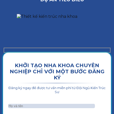
KHỞI TẠO NHA KHOA CHUYÊN
NGHIỆP CHỈ VỚI MỘT BƯỚC ĐĂNG
KÝ
Đăng ký ngay để được tư vấn miễn phí từ Đội Ngũ Kiến Trúc
Sư