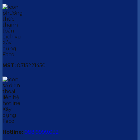
MST:
0315221450
Hotline:
088.9999.032