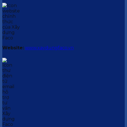
Website:
www.xaydungfaco.vn