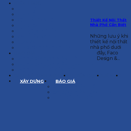
KIẾN TRÚC
BIỆT THỰ
NHÀ PHỐ
NỘI THẤT CĂN HỘ
Thiết Kế Nội Thất
Nhà Phố Cần Biết
NHA KHOA
CẢI TẠO, SỬA CHỮA
Những lưu ý khi
SPA, THẨM MỸ VIỆN
thiết kế nội thất
QUÁN ĂN, CAFE
nhà phố dưới
NHÀ XƯỞNG CÔNG NGHIỆP
đây, Faco
BÁO GIÁ
Design &...
BÁO GIÁ XÂY DỰNG PHẦN THÔ
BÁO GIÁ XÂY DỰNG PHẦN HOÀN THIỆN
BÁO GIÁ THIẾT KẾ KIẾN TRÚC
CHIA SẺ KINH NGHIỆM
TUYỂN DỤNG
LIÊN HỆ
XÂY DỰNG
BÁO GIÁ
XÂY DỰNG PHẦN THÔ
XÂY DỰNG PHẦN HOÀN THIỆN
THIẾT KẾ KIẾN TRÚC