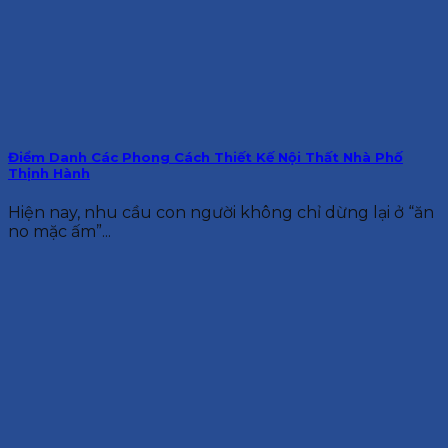
Điểm Danh Các Phong Cách Thiết Kế Nội Thất Nhà Phố
Thịnh Hành
Hiện nay, nhu cầu con người không chỉ dừng lại ở “ăn
no mặc ấm”...