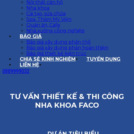
Nội thất căn hộ
Nha khoa
Cải tạo, sửa chữa
Spa, Thẩm Mỹ Viện
Quán ăn, Cafe
Nhà xưởng công nghiệp
BÁO GIÁ
Báo giá xây dựng phần thô
Báo giá xây dựng phần hoàn thiện
Báo giá thiết kế kiến trúc
CHIA SẺ KINH NGHIỆM
TUYỂN DỤNG
LIÊN HỆ
0889999032
TƯ VẤN THIẾT KẾ & THI CÔNG
NHA KHOA FACO
DỰ ÁN TIÊU BIỂU