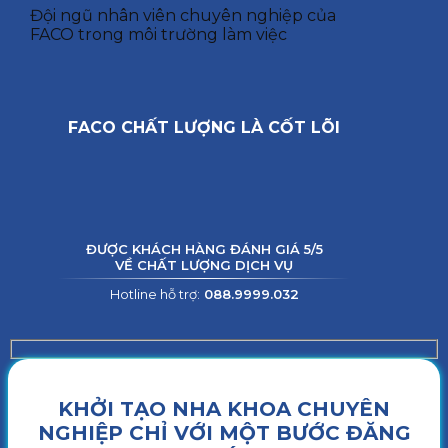
Đội ngũ nhân viên chuyên nghiệp của
FACO trong môi trường làm việc
FACO CHẤT LƯỢNG LÀ CỐT LÕI
ĐƯỢC KHÁCH HÀNG ĐÁNH GIÁ 5/5
VỀ CHẤT LƯỢNG DỊCH VỤ
Hotline hỗ trợ:
088.9999.032
KHỞI TẠO NHA KHOA CHUYÊN
NGHIỆP CHỈ VỚI MỘT BƯỚC ĐĂNG