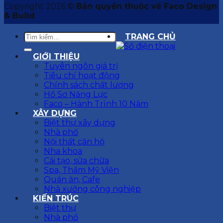
Copyright 2026 ©
Bản quyền thuộc về Faco Design
& Build
TRANG CHỦ
GIỚI THIỆU
Tuyên ngôn giá trị
Tiêu chí hoạt động
Chính sách chất lượng
Hồ Sơ Năng Lực
Faco – Hành Trình 10 Năm
XÂY DỰNG
Biệt thự xây dựng
Nhà phố
Nội thất căn hộ
Nha khoa
Cải tạo, sửa chữa
Spa, Thẩm Mỹ Viện
Quán ăn, Cafe
Nhà xưởng công nghiệp
KIẾN TRÚC
Biệt thự
Nhà phố