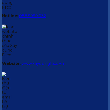
Hotline:
088.9999.032
Website:
www.xaydungfaco.vn