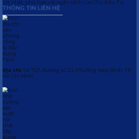
tốt nhất, phù hợp với ngân sách của Chủ Đầu Tư.
THÔNG TIN LIÊN HỆ
Địa chỉ:
Số 75/1, Đường số 23, Phường Hiệp Bình, TP.
Hồ Chí Minh