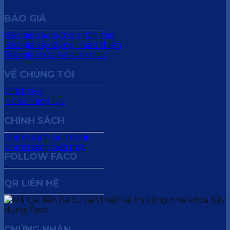
BÁO GIÁ
Báo giá xây dựng phần thô
Báo giá xây dựng hoàn thiện
Báo giá thiết kế kiến trúc
VỀ CHÚNG TÔI
Giới thiệu
Hồ sơ năng lực
CHÍNH SÁCH
Chính sách bảo hành
Chính sách bảo mật
FOLLOW FACO
QR LIÊN HỆ
CHỨNG NHẬN