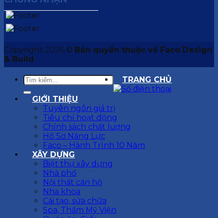
Copyright 2026 ©
Bản quyền thuộc về Faco Design
& Build
TRANG CHỦ
GIỚI THIỆU
Tuyên ngôn giá trị
Tiêu chí hoạt động
Chính sách chất lượng
Hồ Sơ Năng Lực
Faco – Hành Trình 10 Năm
XÂY DỰNG
Biệt thự xây dựng
Nhà phố
Nội thất căn hộ
Nha khoa
Cải tạo, sửa chữa
Spa, Thẩm Mỹ Viện