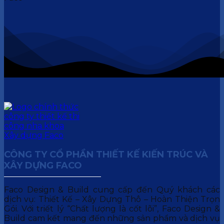
CÔNG TY CỔ PHẦN THIẾT KẾ KIẾN TRÚC VÀ
XÂY DỰNG FACO
Faco Design & Build cung cấp đến Quý khách các
dịch vụ: Thiết Kế – Xây Dựng Thô – Hoàn Thiện Trọn
Gói. Với triết lý “Chất lượng là cốt lõi”, Faco Design &
Build cam kết mang đến những sản phẩm và dịch vụ