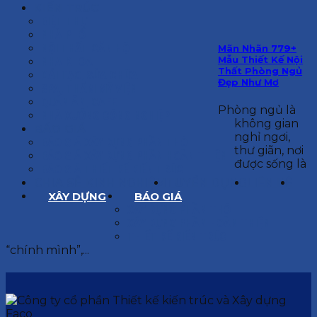
KIẾN TRÚC
BIỆT THỰ
NHÀ PHỐ
NỘI THẤT CĂN HỘ
Mãn Nhãn 779+
Mẫu Thiết Kế Nội
NHA KHOA
Thất Phòng Ngủ
CẢI TẠO, SỬA CHỮA
Đẹp Như Mơ
SPA, THẨM MỸ VIỆN
QUÁN ĂN, CAFE
Phòng ngủ là
NHÀ XƯỞNG CÔNG NGHIỆP
không gian
BÁO GIÁ
nghỉ ngơi,
BÁO GIÁ XÂY DỰNG PHẦN THÔ
thư giãn, nơi
BÁO GIÁ XÂY DỰNG PHẦN HOÀN THIỆN
được sống là
BÁO GIÁ THIẾT KẾ KIẾN TRÚC
CHIA SẺ KINH NGHIỆM
TUYỂN DỤNG
LIÊN HỆ
XÂY DỰNG
BÁO GIÁ
XÂY DỰNG PHẦN THÔ
XÂY DỰNG PHẦN HOÀN THIỆN
THIẾT KẾ KIẾN TRÚC
“chính mình”,...