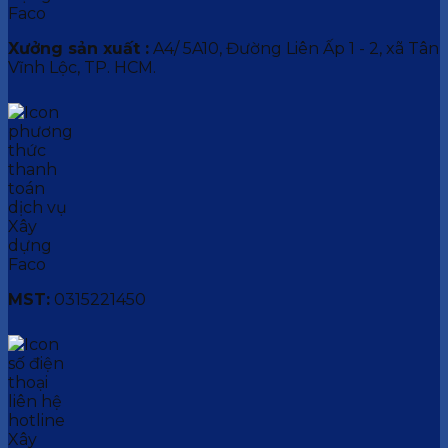
Xưởng sản xuất :
A4/ 5A10, Đường Liên Ấp 1 - 2, xã Tân
Vĩnh Lộc, TP. HCM.
MST:
0315221450