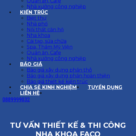
Quán ăn, Cafe
Nhà xưởng công nghiệp
KIẾN TRÚC
Biệt thự
Nhà phố
Nội thất căn hộ
Nha khoa
Cải tạo, sửa chữa
Spa, Thẩm Mỹ Viện
Quán ăn, Cafe
Nhà xưởng công nghiệp
BÁO GIÁ
Báo giá xây dựng phần thô
Báo giá xây dựng phần hoàn thiện
Báo giá thiết kế kiến trúc
CHIA SẺ KINH NGHIỆM
TUYỂN DỤNG
LIÊN HỆ
0889999032
TƯ VẤN THIẾT KẾ & THI CÔNG
NHA KHOA FACO