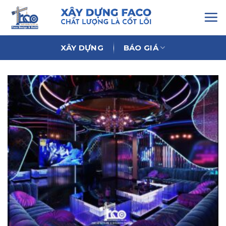
Chuyển
đến
nội
dung
XÂY DỰNG
BÁO GIÁ