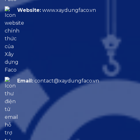
Website:
www.xaydungfaco.vn
Email:
contact@xaydungfaco.vn