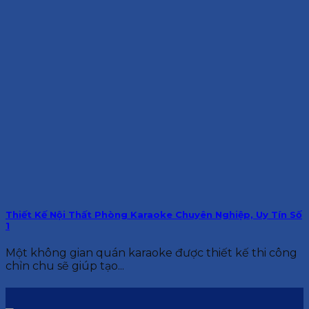
Thiết Kế Nội Thất Phòng Karaoke Chuyên Nghiệp, Uy Tín Số
1
Một không gian quán karaoke được thiết kế thi công
chỉn chu sẽ giúp tạo...