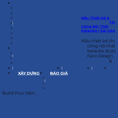
KIẾN TRÚC
BIỆT THỰ
NHÀ PHỐ
NỘI THẤT CĂN HỘ
Mẫu Thiết Kế &
Thi
NHA KHOA
Công Nội Thất
CẢI TẠO, SỬA CHỮA
Karaoke | Sài Gòn
SPA, THẨM MỸ VIỆN
QUÁN ĂN, CAFE
Mẫu thiết kế thi
NHÀ XƯỞNG CÔNG NGHIỆP
công nội thất
BÁO GIÁ
karaoke được
BÁO GIÁ XÂY DỰNG PHẦN THÔ
Faco Design
BÁO GIÁ XÂY DỰNG PHẦN HOÀN THIỆN
&
BÁO GIÁ THIẾT KẾ KIẾN TRÚC
CHIA SẺ KINH NGHIỆM
TUYỂN DỤNG
LIÊN HỆ
XÂY DỰNG
BÁO GIÁ
XÂY DỰNG PHẦN THÔ
XÂY DỰNG PHẦN HOÀN THIỆN
THIẾT KẾ KIẾN TRÚC
Build thực hiện...