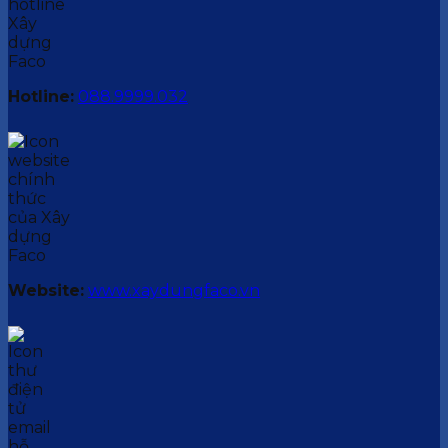
Hotline:
088.9999.032
Website:
www.xaydungfaco.vn