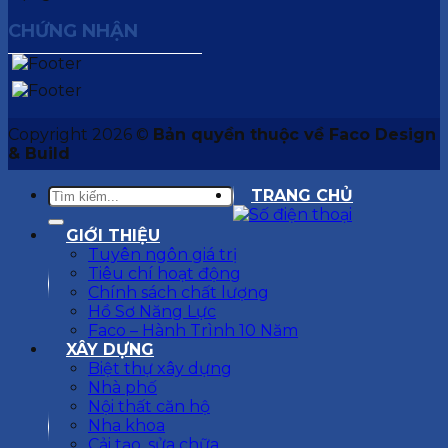
CHỨNG NHẬN
Copyright 2026 ©
Bản quyền thuộc về Faco Design
& Build
TRANG CHỦ
GIỚI THIỆU
Tuyên ngôn giá trị
Tiêu chí hoạt động
Chính sách chất lượng
Hồ Sơ Năng Lực
Faco – Hành Trình 10 Năm
XÂY DỰNG
Biệt thự xây dựng
Nhà phố
Nội thất căn hộ
Nha khoa
Cải tạo, sửa chữa