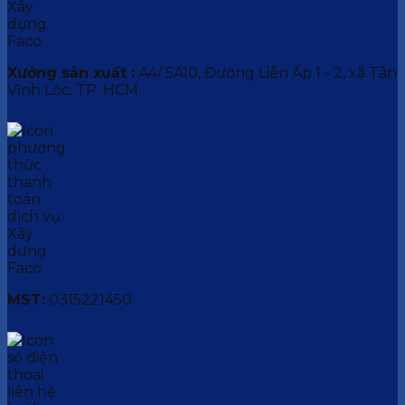
Xưởng sản xuất :
A4/ 5A10, Đường Liên Ấp 1 - 2, xã Tân
Vĩnh Lộc, TP. HCM.
MST:
0315221450