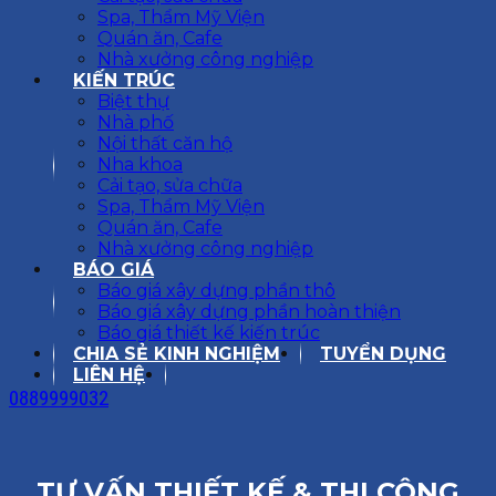
Spa, Thẩm Mỹ Viện
Quán ăn, Cafe
Nhà xưởng công nghiệp
KIẾN TRÚC
Biệt thự
Nhà phố
Nội thất căn hộ
Nha khoa
Cải tạo, sửa chữa
Spa, Thẩm Mỹ Viện
Quán ăn, Cafe
Nhà xưởng công nghiệp
BÁO GIÁ
Báo giá xây dựng phần thô
Báo giá xây dựng phần hoàn thiện
Báo giá thiết kế kiến trúc
CHIA SẺ KINH NGHIỆM
TUYỂN DỤNG
LIÊN HỆ
0889999032
TƯ VẤN THIẾT KẾ & THI CÔNG