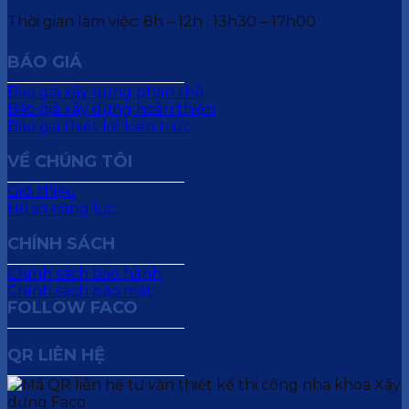
Thời gian làm việc: 8h – 12h ; 13h30 – 17h00
BÁO GIÁ
Báo giá xây dựng phần thô
Báo giá xây dựng hoàn thiện
Báo giá thiết kế kiến trúc
VỀ CHÚNG TÔI
Giới thiệu
Hồ sơ năng lực
CHÍNH SÁCH
Chính sách bảo hành
Chính sách bảo mật
FOLLOW FACO
QR LIÊN HỆ