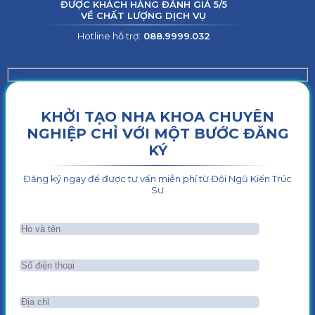
ĐƯỢC KHÁCH HÀNG ĐÁNH GIÁ 5/5
VỀ CHẤT LƯỢNG DỊCH VỤ
Hotline hỗ trợ:
088.9999.032
KHỞI TẠO NHA KHOA CHUYÊN
NGHIỆP CHỈ VỚI MỘT BƯỚC ĐĂNG
KÝ
Đăng ký ngay để được tư vấn miễn phí từ Đội Ngũ Kiến Trúc
Sư