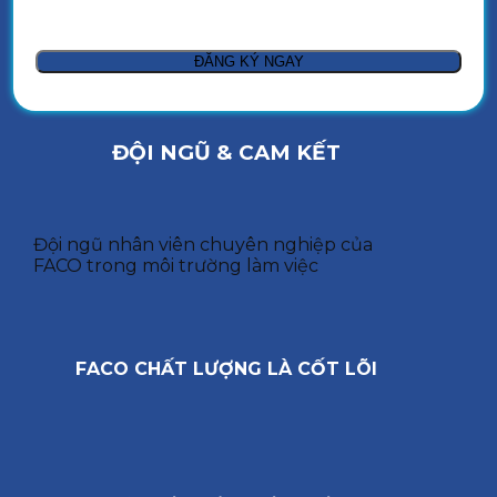
ĐỘI NGŨ & CAM KẾT
Đội ngũ nhân viên chuyên nghiệp của
FACO trong môi trường làm việc
FACO CHẤT LƯỢNG LÀ CỐT LÕI