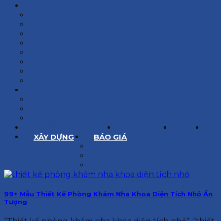
KIẾN TRÚC
BIỆT THỰ
NHÀ PHỐ
NỘI THẤT CĂN HỘ
NHA KHOA
CẢI TẠO, SỬA CHỮA
SPA, THẨM MỸ VIỆN
QUÁN ĂN, CAFE
NHÀ XƯỞNG CÔNG NGHIỆP
BÁO GIÁ
BÁO GIÁ XÂY DỰNG PHẦN THÔ
BÁO GIÁ XÂY DỰNG PHẦN HOÀN THIỆN
BÁO GIÁ THIẾT KẾ KIẾN TRÚC
CHIA SẺ KINH NGHIỆM
TUYỂN DỤNG
LIÊN HỆ
XÂY DỰNG
BÁO GIÁ
XÂY DỰNG PHẦN THÔ
XÂY DỰNG PHẦN HOÀN THIỆN
THIẾT KẾ KIẾN TRÚC
99+ Mẫu Thiết Kế Phòng Khám Nha Khoa Diện Tích Nhỏ Ấn
Tượng