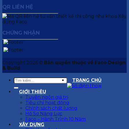
QR LIÊN HỆ
CHỨNG NHẬN
Copyright 2026 ©
Bản quyền thuộc về Faco Design
& Build
TRANG CHỦ
GIỚI THIỆU
Tuyên ngôn giá trị
Tiêu chí hoạt động
Chính sách chất lượng
Hồ Sơ Năng Lực
Faco – Hành Trình 10 Năm
XÂY DỰNG