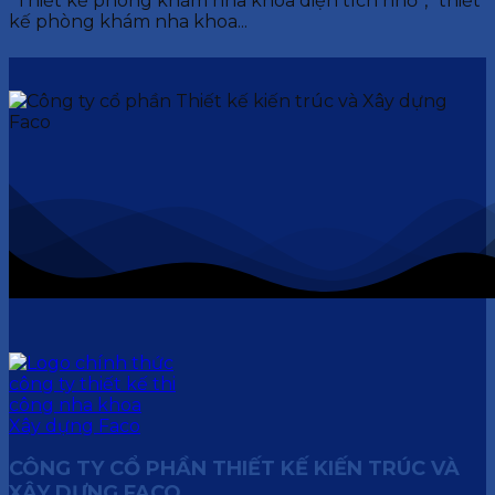
“Thiết kế phòng khám nha khoa diện tích nhỏ“, “thiết
kế phòng khám nha khoa...
CÔNG TY CỔ PHẦN THIẾT KẾ KIẾN TRÚC VÀ
XÂY DỰNG FACO