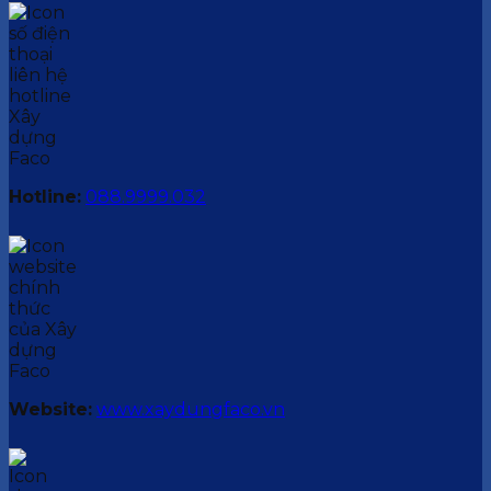
Hotline:
088.9999.032
Website:
www.xaydungfaco.vn