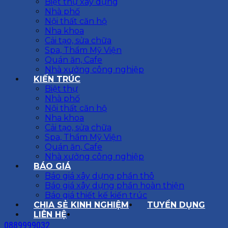
Biệt thự xây dựng
Nhà phố
Nội thất căn hộ
Nha khoa
Cải tạo, sửa chữa
Spa, Thẩm Mỹ Viện
Quán ăn, Cafe
Nhà xưởng công nghiệp
KIẾN TRÚC
Biệt thự
Nhà phố
Nội thất căn hộ
Nha khoa
Cải tạo, sửa chữa
Spa, Thẩm Mỹ Viện
Quán ăn, Cafe
Nhà xưởng công nghiệp
BÁO GIÁ
Báo giá xây dựng phần thô
Báo giá xây dựng phần hoàn thiện
Báo giá thiết kế kiến trúc
CHIA SẺ KINH NGHIỆM
TUYỂN DỤNG
LIÊN HỆ
0889999032