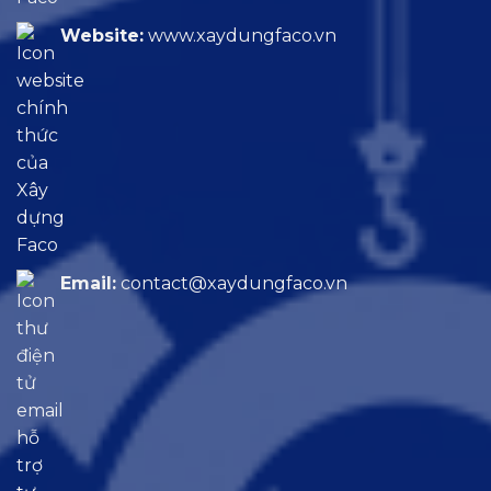
Website:
www.xaydungfaco.vn
Email:
contact@xaydungfaco.vn