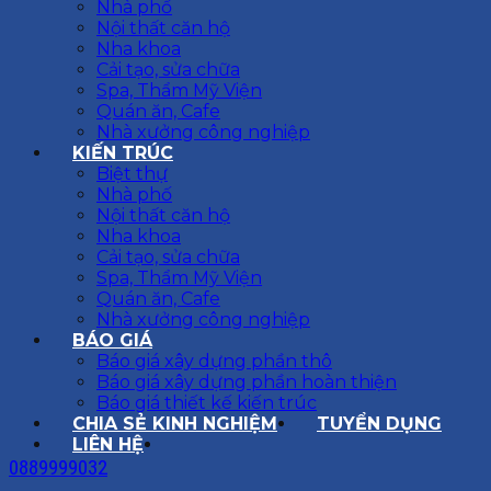
Nhà phố
Nội thất căn hộ
Nha khoa
Cải tạo, sửa chữa
Spa, Thẩm Mỹ Viện
Quán ăn, Cafe
Nhà xưởng công nghiệp
KIẾN TRÚC
Biệt thự
Nhà phố
Nội thất căn hộ
Nha khoa
Cải tạo, sửa chữa
Spa, Thẩm Mỹ Viện
Quán ăn, Cafe
Nhà xưởng công nghiệp
BÁO GIÁ
Báo giá xây dựng phần thô
Báo giá xây dựng phần hoàn thiện
Báo giá thiết kế kiến trúc
CHIA SẺ KINH NGHIỆM
TUYỂN DỤNG
LIÊN HỆ
0889999032