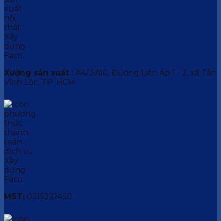
Xưởng sản xuất :
A4/ 5A10, Đường Liên Ấp 1 - 2, xã Tân
Vĩnh Lộc, TP. HCM.
MST:
0315221450