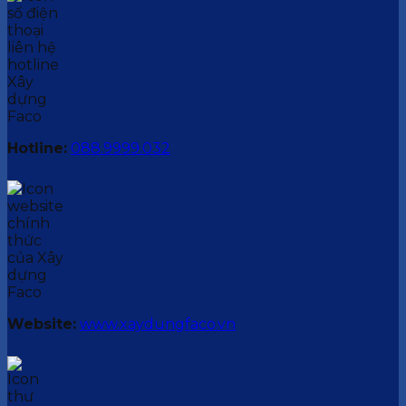
Hotline:
088.9999.032
Website:
www.xaydungfaco.vn