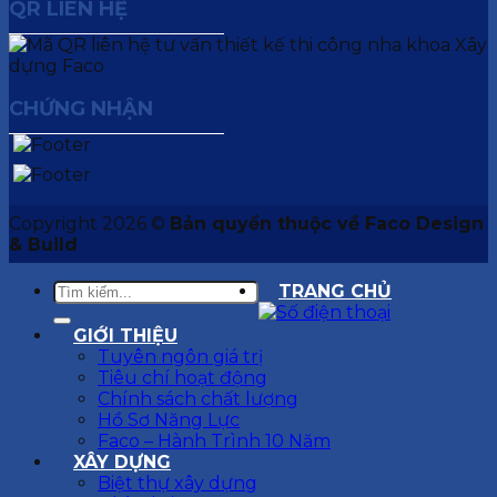
QR LIÊN HỆ
CHỨNG NHẬN
Copyright 2026 ©
Bản quyền thuộc về Faco Design
& Build
TRANG CHỦ
GIỚI THIỆU
Tuyên ngôn giá trị
Tiêu chí hoạt động
Chính sách chất lượng
Hồ Sơ Năng Lực
Faco – Hành Trình 10 Năm
XÂY DỰNG
Biệt thự xây dựng