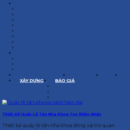
KIẾN TRÚC
BIỆT THỰ
NHÀ PHỐ
NỘI THẤT CĂN HỘ
NHA KHOA
CẢI TẠO, SỬA CHỮA
SPA, THẨM MỸ VIỆN
QUÁN ĂN, CAFE
NHÀ XƯỞNG CÔNG NGHIỆP
BÁO GIÁ
BÁO GIÁ XÂY DỰNG PHẦN THÔ
BÁO GIÁ XÂY DỰNG PHẦN HOÀN THIỆN
BÁO GIÁ THIẾT KẾ KIẾN TRÚC
CHIA SẺ KINH NGHIỆM
TUYỂN DỤNG
LIÊN HỆ
XÂY DỰNG
BÁO GIÁ
XÂY DỰNG PHẦN THÔ
XÂY DỰNG PHẦN HOÀN THIỆN
THIẾT KẾ KIẾN TRÚC
Thiết Kế Quầy Lễ Tân Nha Khoa Tạo Điểm Nhấn
Thiết kế quầy lễ tân nha khoa đóng vai trò quan