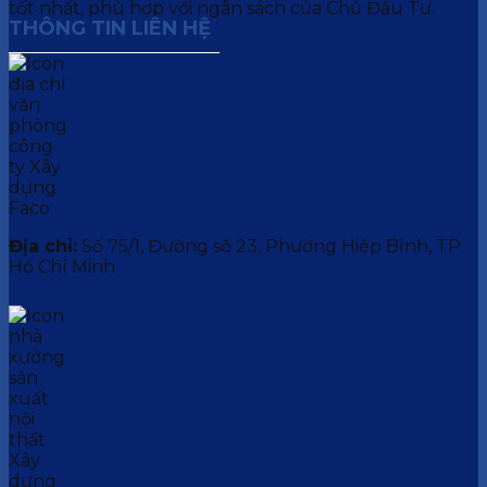
tốt nhất, phù hợp với ngân sách của Chủ Đầu Tư.
THÔNG TIN LIÊN HỆ
Địa chỉ:
Số 75/1, Đường số 23, Phường Hiệp Bình, TP.
Hồ Chí Minh