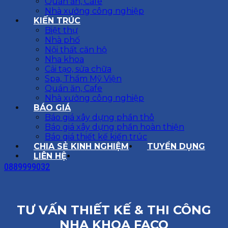
Quán ăn, Cafe
Nhà xưởng công nghiệp
KIẾN TRÚC
Biệt thự
Nhà phố
Nội thất căn hộ
Nha khoa
Cải tạo, sửa chữa
Spa, Thẩm Mỹ Viện
Quán ăn, Cafe
Nhà xưởng công nghiệp
BÁO GIÁ
Báo giá xây dựng phần thô
Báo giá xây dựng phần hoàn thiện
Báo giá thiết kế kiến trúc
CHIA SẺ KINH NGHIỆM
TUYỂN DỤNG
LIÊN HỆ
0889999032
TƯ VẤN THIẾT KẾ & THI CÔNG
NHA KHOA FACO