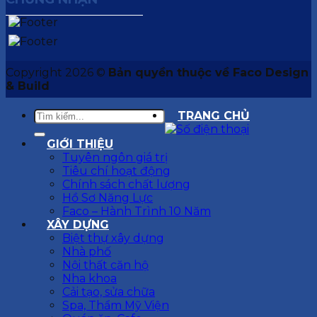
Copyright 2026 ©
Bản quyền thuộc về Faco Design
& Build
TRANG CHỦ
GIỚI THIỆU
Tuyên ngôn giá trị
Tiêu chí hoạt động
Chính sách chất lượng
Hồ Sơ Năng Lực
Faco – Hành Trình 10 Năm
XÂY DỰNG
Biệt thự xây dựng
Nhà phố
Nội thất căn hộ
Nha khoa
Cải tạo, sửa chữa
Spa, Thẩm Mỹ Viện