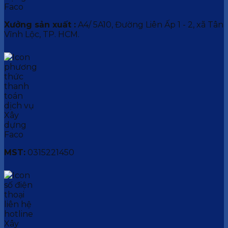
Xưởng sản xuất :
A4/ 5A10, Đường Liên Ấp 1 - 2, xã Tân
Vĩnh Lộc, TP. HCM.
MST:
0315221450