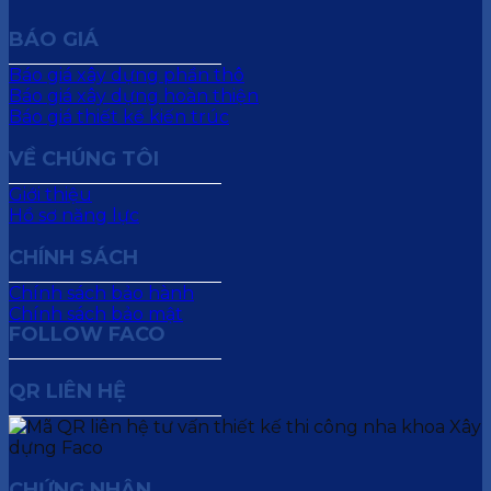
BÁO GIÁ
Báo giá xây dựng phần thô
Báo giá xây dựng hoàn thiện
Báo giá thiết kế kiến trúc
VỀ CHÚNG TÔI
Giới thiệu
Hồ sơ năng lực
CHÍNH SÁCH
Chính sách bảo hành
Chính sách bảo mật
FOLLOW FACO
QR LIÊN HỆ
CHỨNG NHẬN