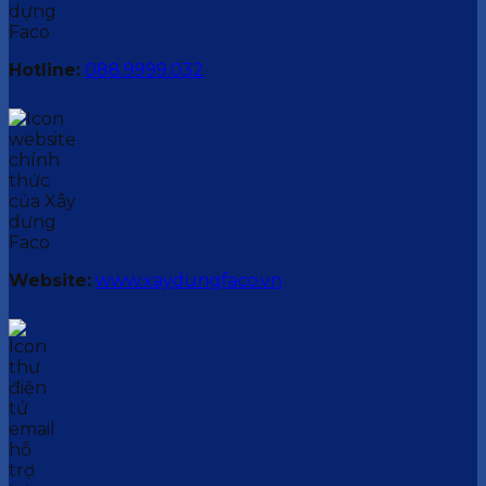
Hotline:
088.9999.032
Website:
www.xaydungfaco.vn