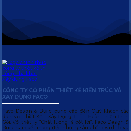
CÔNG TY CỔ PHẦN THIẾT KẾ KIẾN TRÚC VÀ
XÂY DỰNG FACO
Faco Design & Build cung cấp đến Quý khách các
dịch vụ: Thiết Kế – Xây Dựng Thô – Hoàn Thiện Trọn
Gói. Với triết lý “Chất lượng là cốt lõi”, Faco Design &
Build cam kết mang đến những sản phẩm và dịch vụ