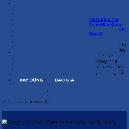
KIẾN TRÚC
BIỆT THỰ
NHÀ PHỐ
NỘI THẤT CĂN HỘ
Thiết Kế & Thi
Công Nha Khoa
NHA KHOA
Sài
CẢI TẠO, SỬA CHỮA
Gòn 12
SPA, THẨM MỸ VIỆN
QUÁN ĂN, CAFE
Dự
NHÀ XƯỞNG CÔNG NGHIỆP
án
BÁO GIÁ
thiết kế thi
BÁO GIÁ XÂY DỰNG PHẦN THÔ
công nha
BÁO GIÁ XÂY DỰNG PHẦN HOÀN THIỆN
khoa Sài Gòn
BÁO GIÁ THIẾT KẾ KIẾN TRÚC
12
CHIA SẺ KINH NGHIỆM
TUYỂN DỤNG
LIÊN HỆ
XÂY DỰNG
BÁO GIÁ
XÂY DỰNG PHẦN THÔ
XÂY DỰNG PHẦN HOÀN THIỆN
THIẾT KẾ KIẾN TRÚC
được Faco Design &...