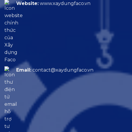
Website:
www.xaydungfaco.vn
Email:
contact@xaydungfaco.vn