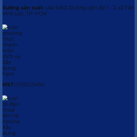
Xưởng sản xuất :
A4/ 5A10, Đường Liên Ấp 1 - 2, xã Tân
Vĩnh Lộc, TP. HCM.
MST:
0315221450