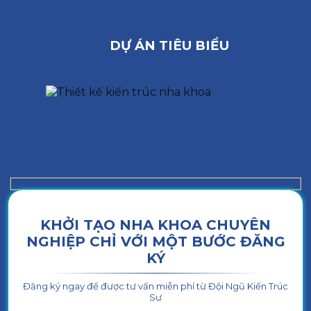
DỰ ÁN TIÊU BIỂU
KHỞI TẠO NHA KHOA CHUYÊN
NGHIỆP CHỈ VỚI MỘT BƯỚC ĐĂNG
KÝ
Đăng ký ngay để được tư vấn miễn phí từ Đội Ngũ Kiến Trúc
Sư