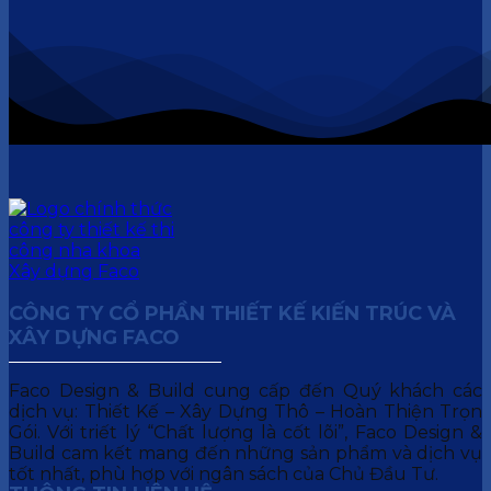
CÔNG TY CỔ PHẦN THIẾT KẾ KIẾN TRÚC VÀ
XÂY DỰNG FACO
Faco Design & Build cung cấp đến Quý khách các
dịch vụ: Thiết Kế – Xây Dựng Thô – Hoàn Thiện Trọn
Gói. Với triết lý “Chất lượng là cốt lõi”, Faco Design &
Build cam kết mang đến những sản phẩm và dịch vụ
tốt nhất, phù hợp với ngân sách của Chủ Đầu Tư.