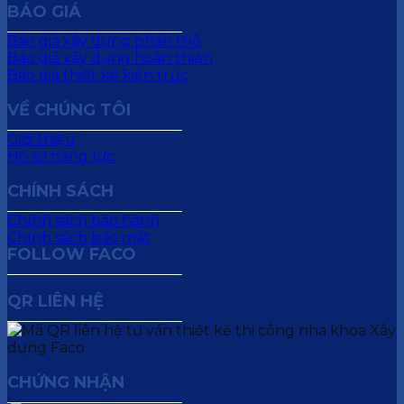
BÁO GIÁ
Báo giá xây dựng phần thô
Báo giá xây dựng hoàn thiện
Báo giá thiết kế kiến trúc
VỀ CHÚNG TÔI
Giới thiệu
Hồ sơ năng lực
CHÍNH SÁCH
Chính sách bảo hành
Chính sách bảo mật
FOLLOW FACO
QR LIÊN HỆ
CHỨNG NHẬN