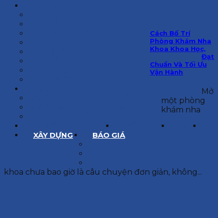
KIẾN TRÚC
BIỆT THỰ
NHÀ PHỐ
NỘI THẤT CĂN HỘ
Cách Bố Trí
Phòng Khám Nha
NHA KHOA
Khoa Khoa Học,
CẢI TẠO, SỬA CHỮA
Đạt
SPA, THẨM MỸ VIỆN
Chuẩn Và Tối Ưu
QUÁN ĂN, CAFE
Vận Hành
NHÀ XƯỞNG CÔNG NGHIỆP
BÁO GIÁ
Mở
BÁO GIÁ XÂY DỰNG PHẦN THÔ
một phòng
BÁO GIÁ XÂY DỰNG PHẦN HOÀN THIỆN
khám nha
BÁO GIÁ THIẾT KẾ KIẾN TRÚC
CHIA SẺ KINH NGHIỆM
TUYỂN DỤNG
LIÊN HỆ
XÂY DỰNG
BÁO GIÁ
XÂY DỰNG PHẦN THÔ
XÂY DỰNG PHẦN HOÀN THIỆN
THIẾT KẾ KIẾN TRÚC
khoa chưa bao giờ là câu chuyện đơn giản, không...