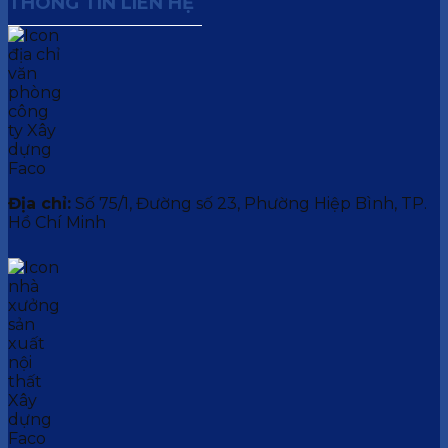
THÔNG TIN LIÊN HỆ
Địa chỉ:
Số 75/1, Đường số 23, Phường Hiệp Bình, TP.
Hồ Chí Minh