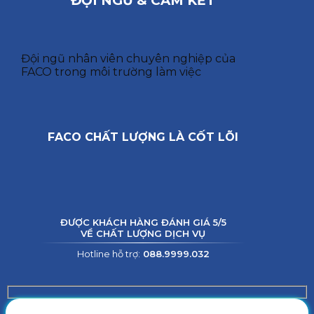
ĐỘI NGŨ & CAM KẾT
Đội ngũ nhân viên chuyên nghiệp của
FACO trong môi trường làm việc
FACO CHẤT LƯỢNG LÀ CỐT LÕI
ĐƯỢC KHÁCH HÀNG ĐÁNH GIÁ 5/5
VỀ CHẤT LƯỢNG DỊCH VỤ
Hotline hỗ trợ:
088.9999.032