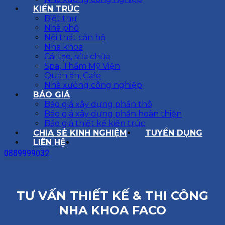
KIẾN TRÚC
Biệt thự
Nhà phố
Nội thất căn hộ
Nha khoa
Cải tạo, sửa chữa
Spa, Thẩm Mỹ Viện
Quán ăn, Cafe
Nhà xưởng công nghiệp
BÁO GIÁ
Báo giá xây dựng phần thô
Báo giá xây dựng phần hoàn thiện
Báo giá thiết kế kiến trúc
CHIA SẺ KINH NGHIỆM
TUYỂN DỤNG
LIÊN HỆ
0889999032
TƯ VẤN THIẾT KẾ & THI CÔNG
NHA KHOA FACO