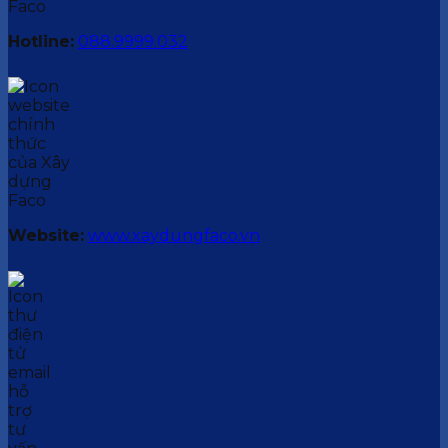
Hotline:
088.9999.032
Website:
www.xaydungfaco.vn