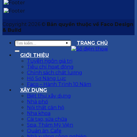
Copyright 2026 ©
Bản quyền thuộc về Faco Design
& Build
TRANG CHỦ
GIỚI THIỆU
Tuyên ngôn giá trị
Tiêu chí hoạt động
Chính sách chất lượng
Hồ Sơ Năng Lực
Faco – Hành Trình 10 Năm
XÂY DỰNG
Biệt thự xây dựng
Nhà phố
Nội thất căn hộ
Nha khoa
Cải tạo, sửa chữa
Spa, Thẩm Mỹ Viện
Quán ăn, Cafe
Nhà xưởng công nghiệp