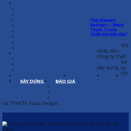
KIẾN TRÚC
BIỆT THỰ
NHÀ PHỐ
NỘI THẤT CĂN HỘ
The Elegant
Retreat – “Nghệ
NHA KHOA
Thuật Trong
CẢI TẠO, SỬA CHỮA
Thiết Kế Hiện Đại”
SPA, THẨM MỸ VIỆN
QUÁN ĂN, CAFE
Khi
NHÀ XƯỞNG CÔNG NGHIỆP
nhắc đến
BÁO GIÁ
công ty thiết
BÁO GIÁ XÂY DỰNG PHẦN THÔ
kế
BÁO GIÁ XÂY DỰNG PHẦN HOÀN THIỆN
xây dựng uy
BÁO GIÁ THIẾT KẾ KIẾN TRÚC
tín
CHIA SẺ KINH NGHIỆM
TUYỂN DỤNG
LIÊN HỆ
XÂY DỰNG
BÁO GIÁ
XÂY DỰNG PHẦN THÔ
XÂY DỰNG PHẦN HOÀN THIỆN
THIẾT KẾ KIẾN TRÚC
tại TPHCM, Faco Design...