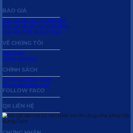
BÁO GIÁ
Báo giá xây dựng phần thô
Báo giá xây dựng hoàn thiện
Báo giá thiết kế kiến trúc
VỀ CHÚNG TÔI
Giới thiệu
Hồ sơ năng lực
CHÍNH SÁCH
Chính sách bảo hành
Chính sách bảo mật
FOLLOW FACO
QR LIÊN HỆ
CHỨNG NHẬN