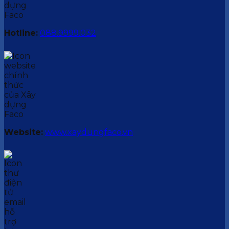
Hotline:
088.9999.032
Website:
www.xaydungfaco.vn