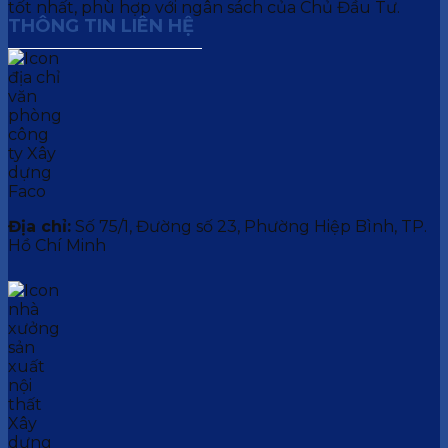
tốt nhất, phù hợp với ngân sách của Chủ Đầu Tư.
THÔNG TIN LIÊN HỆ
Địa chỉ:
Số 75/1, Đường số 23, Phường Hiệp Bình, TP.
Hồ Chí Minh