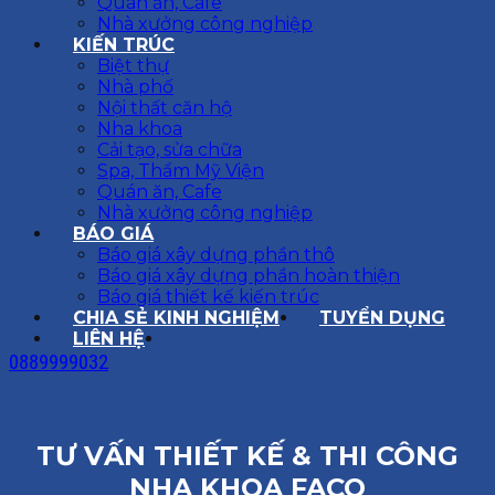
Quán ăn, Cafe
Nhà xưởng công nghiệp
KIẾN TRÚC
Biệt thự
Nhà phố
Nội thất căn hộ
Nha khoa
Cải tạo, sửa chữa
Spa, Thẩm Mỹ Viện
Quán ăn, Cafe
Nhà xưởng công nghiệp
BÁO GIÁ
Báo giá xây dựng phần thô
Báo giá xây dựng phần hoàn thiện
Báo giá thiết kế kiến trúc
CHIA SẺ KINH NGHIỆM
TUYỂN DỤNG
LIÊN HỆ
0889999032
TƯ VẤN THIẾT KẾ & THI CÔNG
NHA KHOA FACO