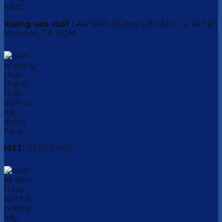
Xưởng sản xuất :
A4/ 5A10, Đường Liên Ấp 1 - 2, xã Tân
Vĩnh Lộc, TP. HCM.
MST:
0315221450