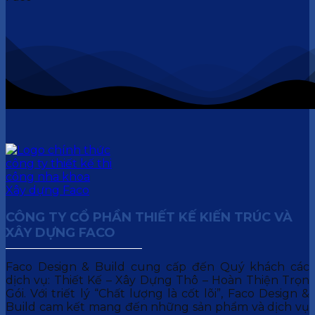
CÔNG TY CỔ PHẦN THIẾT KẾ KIẾN TRÚC VÀ
XÂY DỰNG FACO
Faco Design & Build cung cấp đến Quý khách các
dịch vụ: Thiết Kế – Xây Dựng Thô – Hoàn Thiện Trọn
Gói. Với triết lý “Chất lượng là cốt lõi”, Faco Design &
Build cam kết mang đến những sản phẩm và dịch vụ