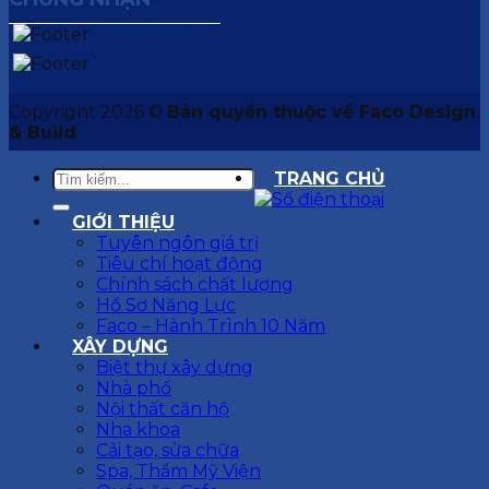
Copyright 2026 ©
Bản quyền thuộc về Faco Design
& Build
TRANG CHỦ
GIỚI THIỆU
Tuyên ngôn giá trị
Tiêu chí hoạt động
Chính sách chất lượng
Hồ Sơ Năng Lực
Faco – Hành Trình 10 Năm
XÂY DỰNG
Biệt thự xây dựng
Nhà phố
Nội thất căn hộ
Nha khoa
Cải tạo, sửa chữa
Spa, Thẩm Mỹ Viện