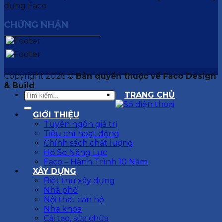
CHỨNG NHẬN
Copyright 2026 ©
Bản quyền thuộc về Faco Design
& Build
TRANG CHỦ
GIỚI THIỆU
Tuyên ngôn giá trị
Tiêu chí hoạt động
Chính sách chất lượng
Hồ Sơ Năng Lực
Faco – Hành Trình 10 Năm
XÂY DỰNG
Biệt thự xây dựng
Nhà phố
Nội thất căn hộ
Nha khoa
Cải tạo, sửa chữa