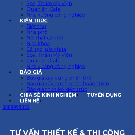
Spa, Thẩm Mỹ Viện
Quán ăn, Cafe
Nhà xưởng công nghiệp
KIẾN TRÚC
Biệt thự
Nhà phố
Nội thất căn hộ
Nha khoa
Cải tạo, sửa chữa
Spa, Thẩm Mỹ Viện
Quán ăn, Cafe
Nhà xưởng công nghiệp
BÁO GIÁ
Báo giá xây dựng phần thô
Báo giá xây dựng phần hoàn thiện
Báo giá thiết kế kiến trúc
CHIA SẺ KINH NGHIỆM
TUYỂN DỤNG
LIÊN HỆ
0889999032
TƯ VẤN THIẾT KẾ & THI CÔNG