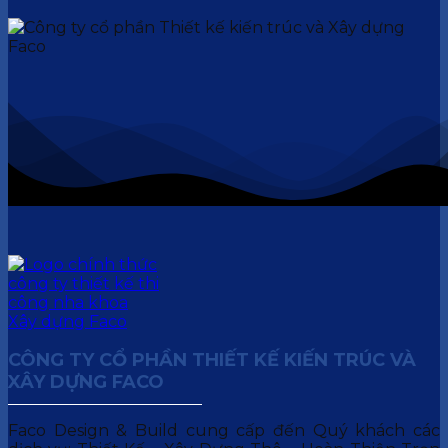
CÔNG TY CỔ PHẦN THIẾT KẾ KIẾN TRÚC VÀ
XÂY DỰNG FACO
Faco Design & Build cung cấp đến Quý khách các