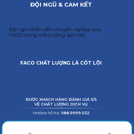
ĐỘI NGŨ & CAM KẾT
Đội ngũ nhân viên chuyên nghiệp của
FACO trong môi trường làm việc
FACO CHẤT LƯỢNG LÀ CỐT LÕI
ĐƯỢC KHÁCH HÀNG ĐÁNH GIÁ 5/5
VỀ CHẤT LƯỢNG DỊCH VỤ
Hotline hỗ trợ:
088.9999.032