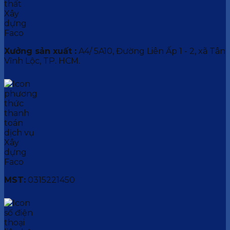
Xưởng sản xuất :
A4/ 5A10, Đường Liên Ấp 1 - 2, xã Tân
Vĩnh Lộc, TP. HCM.
MST:
0315221450