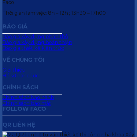
Thời gian làm việc: 8h – 12h ; 13h30 – 17h00
BÁO GIÁ
Báo giá xây dựng phần thô
Báo giá xây dựng hoàn thiện
Báo giá thiết kế kiến trúc
VỀ CHÚNG TÔI
Giới thiệu
Hồ sơ năng lực
CHÍNH SÁCH
Chính sách bảo hành
Chính sách bảo mật
FOLLOW FACO
QR LIÊN HỆ