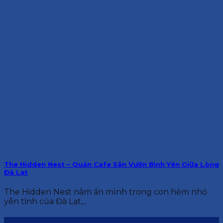
The Hidden Nest – Quán Cafe Sân Vườn Bình Yên Giữa Lòng
Đà Lạt
The Hidden Nest nằm ẩn mình trong con hẻm nhỏ
yên tĩnh của Đà Lạt,...