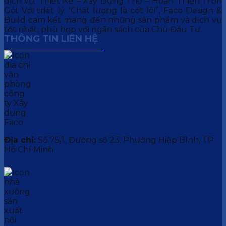
dịch vụ: Thiết Kế – Xây Dựng Thô – Hoàn Thiện Trọn
Gói. Với triết lý “Chất lượng là cốt lõi”, Faco Design &
Build cam kết mang đến những sản phẩm và dịch vụ
tốt nhất, phù hợp với ngân sách của Chủ Đầu Tư.
THÔNG TIN LIÊN HỆ
Địa chỉ:
Số 75/1, Đường số 23, Phường Hiệp Bình, TP.
Hồ Chí Minh