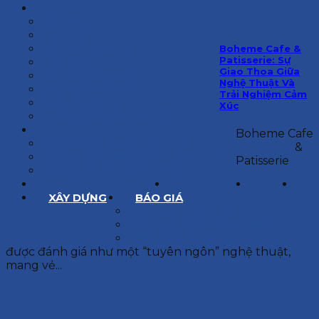
KIẾN TRÚC
BIỆT THỰ
NHÀ PHỐ
NỘI THẤT CĂN HỘ
Boheme Cafe &
Patisserie: Sự
NHA KHOA
Giao Thoa Giữa
CẢI TẠO, SỬA CHỮA
Nghệ Thuật Và
SPA, THẨM MỸ VIỆN
Trải Nghiệm Cảm
QUÁN ĂN, CAFE
Xúc
NHÀ XƯỞNG CÔNG NGHIỆP
BÁO GIÁ
Boheme Cafe
BÁO GIÁ XÂY DỰNG PHẦN THÔ
&
BÁO GIÁ XÂY DỰNG PHẦN HOÀN THIỆN
Patisserie
BÁO GIÁ THIẾT KẾ KIẾN TRÚC
CHIA SẺ KINH NGHIỆM
TUYỂN DỤNG
LIÊN HỆ
XÂY DỰNG
BÁO GIÁ
XÂY DỰNG PHẦN THÔ
XÂY DỰNG PHẦN HOÀN THIỆN
THIẾT KẾ KIẾN TRÚC
được đánh giá như một “tuyên ngôn” nghệ thuật,
mang vẻ...