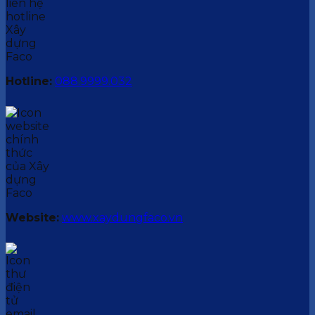
Hotline:
088.9999.032
Website:
www.xaydungfaco.vn