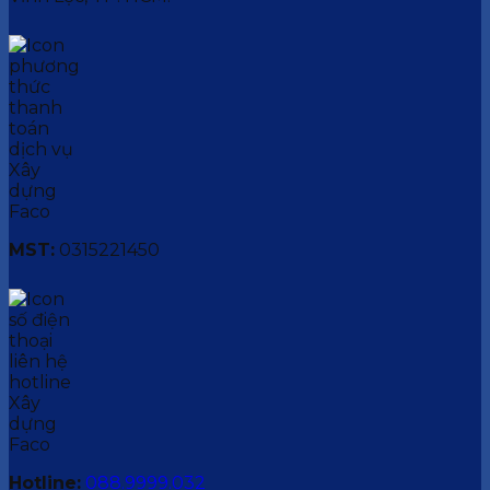
MST:
0315221450
Hotline:
088.9999.032