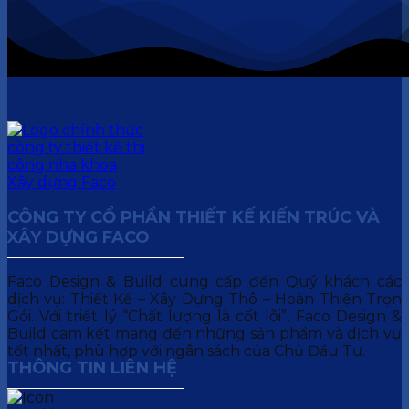
CÔNG TY CỔ PHẦN THIẾT KẾ KIẾN TRÚC VÀ
XÂY DỰNG FACO
Faco Design & Build cung cấp đến Quý khách các
dịch vụ: Thiết Kế – Xây Dựng Thô – Hoàn Thiện Trọn
Gói. Với triết lý “Chất lượng là cốt lõi”, Faco Design &
Build cam kết mang đến những sản phẩm và dịch vụ
tốt nhất, phù hợp với ngân sách của Chủ Đầu Tư.
THÔNG TIN LIÊN HỆ