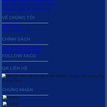
Báo giá xây dựng hoàn thiện
Báo giá thiết kế kiến trúc
VỀ CHÚNG TÔI
Giới thiệu
Hồ sơ năng lực
CHÍNH SÁCH
Chính sách bảo hành
Chính sách bảo mật
FOLLOW FACO
QR LIÊN HỆ
CHỨNG NHẬN