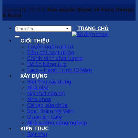
Copyright 2026 ©
Bản quyền thuộc về Faco Design
& Build
TRANG CHỦ
GIỚI THIỆU
Tuyên ngôn giá trị
Tiêu chí hoạt động
Chính sách chất lượng
Hồ Sơ Năng Lực
Faco – Hành Trình 10 Năm
XÂY DỰNG
Biệt thự xây dựng
Nhà phố
Nội thất căn hộ
Nha khoa
Cải tạo, sửa chữa
Spa, Thẩm Mỹ Viện
Quán ăn, Cafe
Nhà xưởng công nghiệp
KIẾN TRÚC
Biệt thự