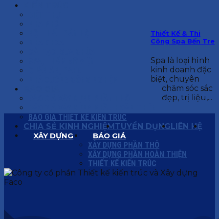
KIẾN TRÚC
BIỆT THỰ
NHÀ PHỐ
NỘI THẤT CĂN HỘ
Thiết Kế & Thi
Công Spa Bến Tre
NHA KHOA
CẢI TẠO, SỬA CHỮA
Spa là loại hình
SPA, THẨM MỸ VIỆN
kinh doanh đặc
QUÁN ĂN, CAFE
biệt, chuyên
NHÀ XƯỞNG CÔNG NGHIỆP
chăm sóc sắc
BÁO GIÁ
đẹp, trị liệu,...
BÁO GIÁ XÂY DỰNG PHẦN THÔ
BÁO GIÁ XÂY DỰNG PHẦN HOÀN THIỆN
BÁO GIÁ THIẾT KẾ KIẾN TRÚC
CHIA SẺ KINH NGHIỆM
TUYỂN DỤNG
LIÊN HỆ
XÂY DỰNG
BÁO GIÁ
XÂY DỰNG PHẦN THÔ
XÂY DỰNG PHẦN HOÀN THIỆN
THIẾT KẾ KIẾN TRÚC