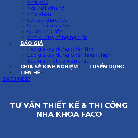
Nhà phố
Nội thất căn hộ
Nha khoa
Cải tạo, sửa chữa
Spa, Thẩm Mỹ Viện
Quán ăn, Cafe
Nhà xưởng công nghiệp
BÁO GIÁ
Báo giá xây dựng phần thô
Báo giá xây dựng phần hoàn thiện
Báo giá thiết kế kiến trúc
CHIA SẺ KINH NGHIỆM
TUYỂN DỤNG
LIÊN HỆ
0889999032
TƯ VẤN THIẾT KẾ & THI CÔNG
NHA KHOA FACO