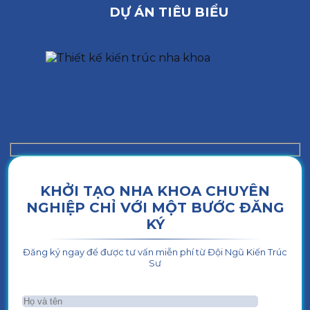
DỰ ÁN TIÊU BIỂU
KHỞI TẠO NHA KHOA CHUYÊN
NGHIỆP CHỈ VỚI MỘT BƯỚC ĐĂNG
KÝ
Đăng ký ngay để được tư vấn miễn phí từ Đội Ngũ Kiến Trúc
Sư