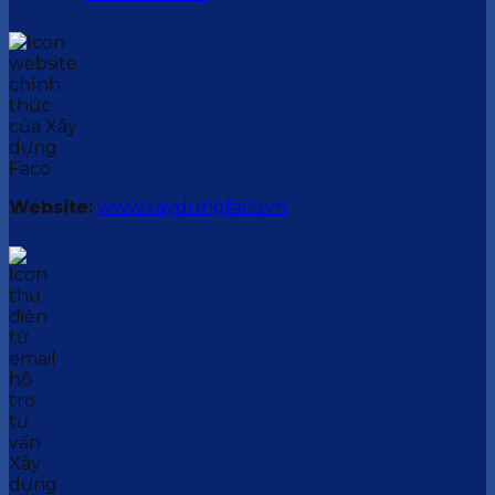
Website:
www.xaydungfaco.vn