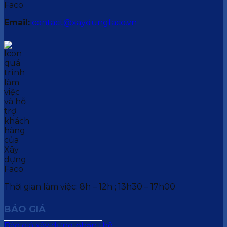
Email:
contact@xaydungfaco.vn
Thời gian làm việc: 8h – 12h ; 13h30 – 17h00
BÁO GIÁ
Báo giá xây dựng phần thô