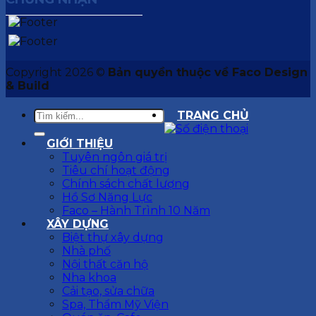
Copyright 2026 ©
Bản quyền thuộc về Faco Design
& Build
TRANG CHỦ
GIỚI THIỆU
Tuyên ngôn giá trị
Tiêu chí hoạt động
Chính sách chất lượng
Hồ Sơ Năng Lực
Faco – Hành Trình 10 Năm
XÂY DỰNG
Biệt thự xây dựng
Nhà phố
Nội thất căn hộ
Nha khoa
Cải tạo, sửa chữa
Spa, Thẩm Mỹ Viện