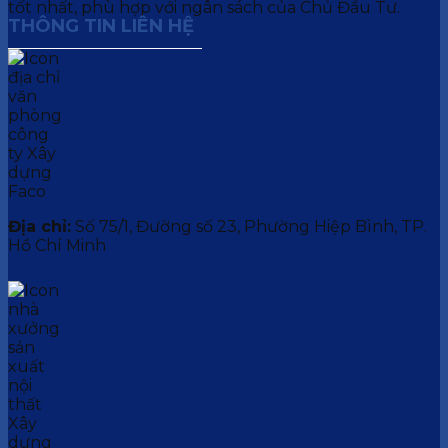
tốt nhất, phù hợp với ngân sách của Chủ Đầu Tư.
THÔNG TIN LIÊN HỆ
Địa chỉ:
Số 75/1, Đường số 23, Phường Hiệp Bình, TP.
Hồ Chí Minh