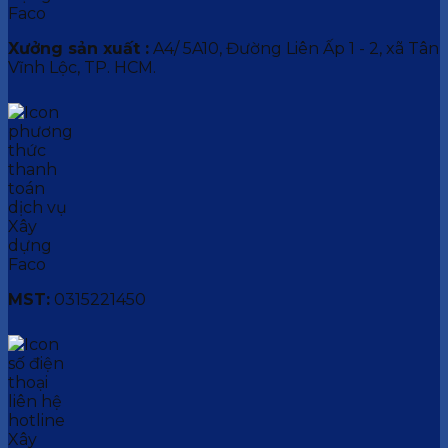
Xưởng sản xuất :
A4/ 5A10, Đường Liên Ấp 1 - 2, xã Tân
Vĩnh Lộc, TP. HCM.
MST:
0315221450