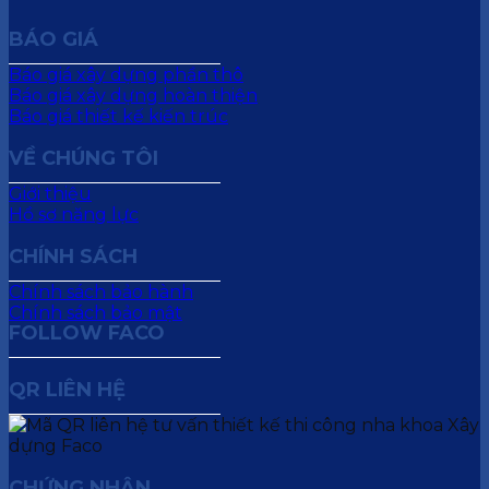
BÁO GIÁ
Báo giá xây dựng phần thô
Báo giá xây dựng hoàn thiện
Báo giá thiết kế kiến trúc
VỀ CHÚNG TÔI
Giới thiệu
Hồ sơ năng lực
CHÍNH SÁCH
Chính sách bảo hành
Chính sách bảo mật
FOLLOW FACO
QR LIÊN HỆ
CHỨNG NHẬN