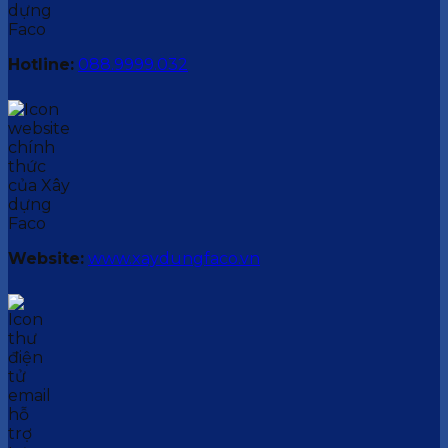
Hotline:
088.9999.032
Website:
www.xaydungfaco.vn