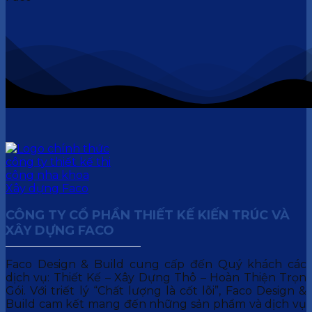
CÔNG TY CỔ PHẦN THIẾT KẾ KIẾN TRÚC VÀ
XÂY DỰNG FACO
Faco Design & Build cung cấp đến Quý khách các
dịch vụ: Thiết Kế – Xây Dựng Thô – Hoàn Thiện Trọn
Gói. Với triết lý “Chất lượng là cốt lõi”, Faco Design &
Build cam kết mang đến những sản phẩm và dịch vụ