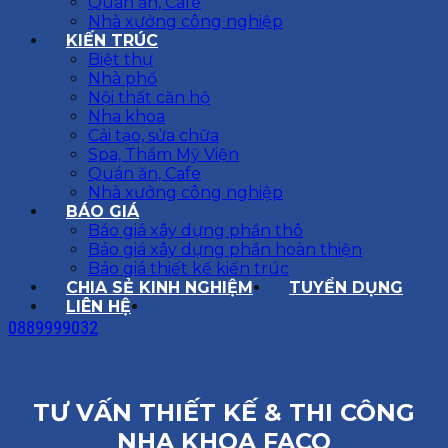
Quán ăn, Cafe
Nhà xưởng công nghiệp
KIẾN TRÚC
Biệt thự
Nhà phố
Nội thất căn hộ
Nha khoa
Cải tạo, sửa chữa
Spa, Thẩm Mỹ Viện
Quán ăn, Cafe
Nhà xưởng công nghiệp
BÁO GIÁ
Báo giá xây dựng phần thô
Báo giá xây dựng phần hoàn thiện
Báo giá thiết kế kiến trúc
CHIA SẺ KINH NGHIỆM
TUYỂN DỤNG
LIÊN HỆ
0889999032
TƯ VẤN THIẾT KẾ & THI CÔNG
NHA KHOA FACO