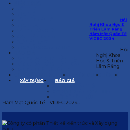
KIẾN TRÚC
BIỆT THỰ
NHÀ PHỐ
NỘI THẤT CĂN HỘ
Hội
Nghị Khoa Học &
NHA KHOA
Triển Lãm Răng
CẢI TẠO, SỬA CHỮA
Hàm Mặt Quốc Tế
SPA, THẨM MỸ VIỆN
VIDEC 2024
QUÁN ĂN, CAFE
NHÀ XƯỞNG CÔNG NGHIỆP
Hội
BÁO GIÁ
Nghị Khoa
BÁO GIÁ XÂY DỰNG PHẦN THÔ
Học & Triển
BÁO GIÁ XÂY DỰNG PHẦN HOÀN THIỆN
Lãm Răng
BÁO GIÁ THIẾT KẾ KIẾN TRÚC
CHIA SẺ KINH NGHIỆM
TUYỂN DỤNG
LIÊN HỆ
XÂY DỰNG
BÁO GIÁ
XÂY DỰNG PHẦN THÔ
XÂY DỰNG PHẦN HOÀN THIỆN
THIẾT KẾ KIẾN TRÚC
Hàm Mặt Quốc Tế – VIDEC 2024...