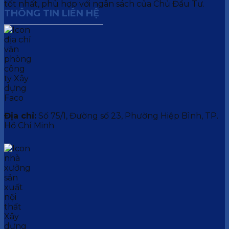
tốt nhất, phù hợp với ngân sách của Chủ Đầu Tư.
THÔNG TIN LIÊN HỆ
Địa chỉ:
Số 75/1, Đường số 23, Phường Hiệp Bình, TP.
Hồ Chí Minh