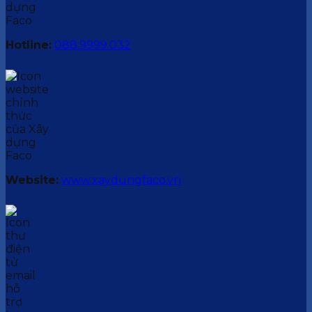
Hotline:
088.9999.032
Website:
www.xaydungfaco.vn