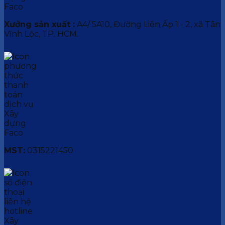
Xưởng sản xuất :
A4/ 5A10, Đường Liên Ấp 1 - 2, xã Tân
Vĩnh Lộc, TP. HCM.
MST:
0315221450