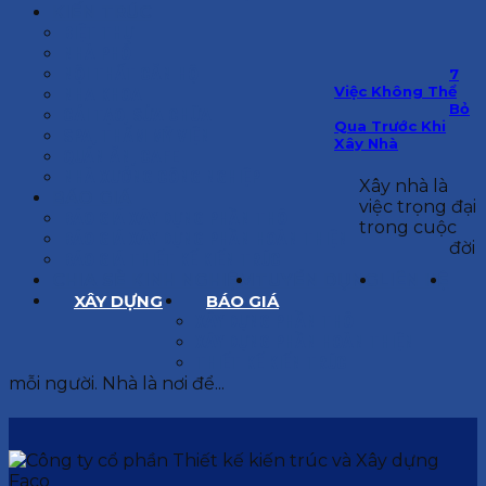
KIẾN TRÚC
BIỆT THỰ
NHÀ PHỐ
NỘI THẤT CĂN HỘ
7
Việc Không Thể
NHA KHOA
Bỏ
CẢI TẠO, SỬA CHỮA
Qua Trước Khi
SPA, THẨM MỸ VIỆN
Xây Nhà
QUÁN ĂN, CAFE
NHÀ XƯỞNG CÔNG NGHIỆP
Xây nhà là
BÁO GIÁ
việc trọng đại
BÁO GIÁ XÂY DỰNG PHẦN THÔ
trong cuộc
BÁO GIÁ XÂY DỰNG PHẦN HOÀN THIỆN
đời
BÁO GIÁ THIẾT KẾ KIẾN TRÚC
CHIA SẺ KINH NGHIỆM
TUYỂN DỤNG
LIÊN HỆ
XÂY DỰNG
BÁO GIÁ
XÂY DỰNG PHẦN THÔ
XÂY DỰNG PHẦN HOÀN THIỆN
THIẾT KẾ KIẾN TRÚC
mỗi người. Nhà là nơi để...