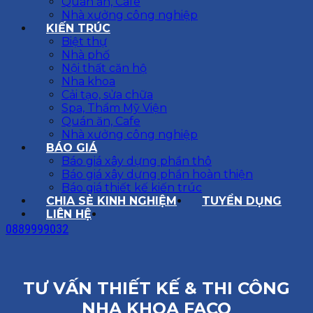
Quán ăn, Cafe
Nhà xưởng công nghiệp
KIẾN TRÚC
Biệt thự
Nhà phố
Nội thất căn hộ
Nha khoa
Cải tạo, sửa chữa
Spa, Thẩm Mỹ Viện
Quán ăn, Cafe
Nhà xưởng công nghiệp
BÁO GIÁ
Báo giá xây dựng phần thô
Báo giá xây dựng phần hoàn thiện
Báo giá thiết kế kiến trúc
CHIA SẺ KINH NGHIỆM
TUYỂN DỤNG
LIÊN HỆ
0889999032
TƯ VẤN THIẾT KẾ & THI CÔNG
NHA KHOA FACO