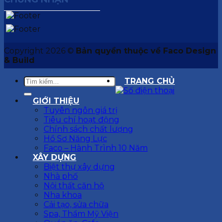
Copyright 2026 ©
Bản quyền thuộc về Faco Design
& Build
TRANG CHỦ
GIỚI THIỆU
Tuyên ngôn giá trị
Tiêu chí hoạt động
Chính sách chất lượng
Hồ Sơ Năng Lực
Faco – Hành Trình 10 Năm
XÂY DỰNG
Biệt thự xây dựng
Nhà phố
Nội thất căn hộ
Nha khoa
Cải tạo, sửa chữa
Spa, Thẩm Mỹ Viện