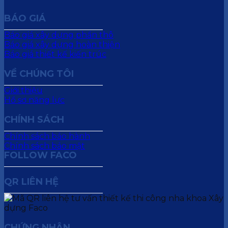
BÁO GIÁ
Báo giá xây dựng phần thô
Báo giá xây dựng hoàn thiện
Báo giá thiết kế kiến trúc
VỀ CHÚNG TÔI
Giới thiệu
Hồ sơ năng lực
CHÍNH SÁCH
Chính sách bảo hành
Chính sách bảo mật
FOLLOW FACO
QR LIÊN HỆ
CHỨNG NHẬN