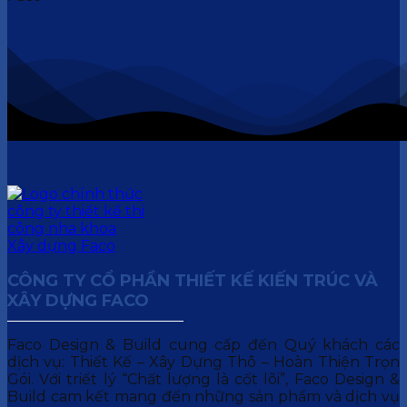
CÔNG TY CỔ PHẦN THIẾT KẾ KIẾN TRÚC VÀ
XÂY DỰNG FACO
Faco Design & Build cung cấp đến Quý khách các
dịch vụ: Thiết Kế – Xây Dựng Thô – Hoàn Thiện Trọn
Gói. Với triết lý “Chất lượng là cốt lõi”, Faco Design &
Build cam kết mang đến những sản phẩm và dịch vụ