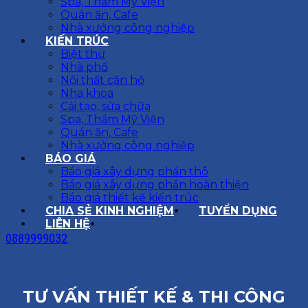
Spa, Thẩm Mỹ Viện
Quán ăn, Cafe
Nhà xưởng công nghiệp
KIẾN TRÚC
Biệt thự
Nhà phố
Nội thất căn hộ
Nha khoa
Cải tạo, sửa chữa
Spa, Thẩm Mỹ Viện
Quán ăn, Cafe
Nhà xưởng công nghiệp
BÁO GIÁ
Báo giá xây dựng phần thô
Báo giá xây dựng phần hoàn thiện
Báo giá thiết kế kiến trúc
CHIA SẺ KINH NGHIỆM
TUYỂN DỤNG
LIÊN HỆ
0889999032
TƯ VẤN THIẾT KẾ & THI CÔNG