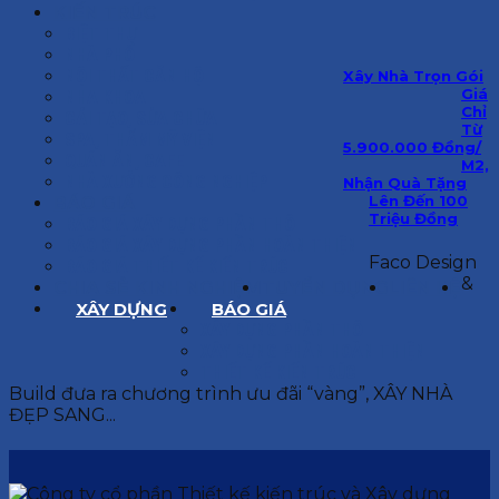
KIẾN TRÚC
BIỆT THỰ
NHÀ PHỐ
NỘI THẤT CĂN HỘ
Xây Nhà Trọn Gói
Giá
NHA KHOA
Chỉ
CẢI TẠO, SỬA CHỮA
Từ
SPA, THẨM MỸ VIỆN
5.900.000 Đồng/
QUÁN ĂN, CAFE
M2,
NHÀ XƯỞNG CÔNG NGHIỆP
Nhận Quà Tặng
Lên Đến 100
BÁO GIÁ
Triệu Đồng
BÁO GIÁ XÂY DỰNG PHẦN THÔ
BÁO GIÁ XÂY DỰNG PHẦN HOÀN THIỆN
Faco Design
BÁO GIÁ THIẾT KẾ KIẾN TRÚC
&
CHIA SẺ KINH NGHIỆM
TUYỂN DỤNG
LIÊN HỆ
XÂY DỰNG
BÁO GIÁ
XÂY DỰNG PHẦN THÔ
XÂY DỰNG PHẦN HOÀN THIỆN
THIẾT KẾ KIẾN TRÚC
Build đưa ra chương trình ưu đãi “vàng”, XÂY NHÀ
ĐẸP SANG...