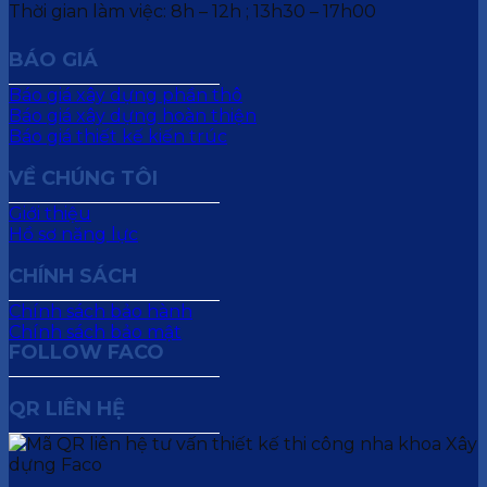
Thời gian làm việc: 8h – 12h ; 13h30 – 17h00
BÁO GIÁ
Báo giá xây dựng phần thô
Báo giá xây dựng hoàn thiện
Báo giá thiết kế kiến trúc
VỀ CHÚNG TÔI
Giới thiệu
Hồ sơ năng lực
CHÍNH SÁCH
Chính sách bảo hành
Chính sách bảo mật
FOLLOW FACO
QR LIÊN HỆ