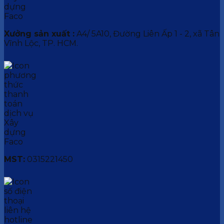
Xưởng sản xuất :
A4/ 5A10, Đường Liên Ấp 1 - 2, xã Tân
Vĩnh Lộc, TP. HCM.
MST:
0315221450