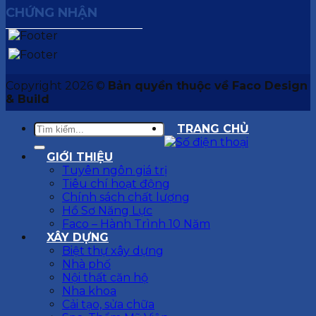
CHỨNG NHẬN
Copyright 2026 ©
Bản quyền thuộc về Faco Design
& Build
TRANG CHỦ
GIỚI THIỆU
Tuyên ngôn giá trị
Tiêu chí hoạt động
Chính sách chất lượng
Hồ Sơ Năng Lực
Faco – Hành Trình 10 Năm
XÂY DỰNG
Biệt thự xây dựng
Nhà phố
Nội thất căn hộ
Nha khoa
Cải tạo, sửa chữa