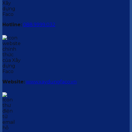
Hotline:
088.9999.032
Website:
www.xaydungfaco.vn