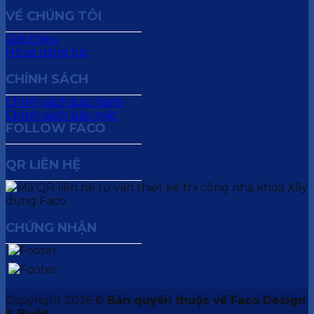
VỀ CHÚNG TÔI
Giới thiệu
Hồ sơ năng lực
CHÍNH SÁCH
Chính sách bảo hành
Chính sách bảo mật
FOLLOW FACO
QR LIÊN HỆ
CHỨNG NHẬN
Copyright 2026 ©
Bản quyền thuộc về Faco Design
& Build