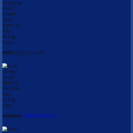
MST:
0315221450
Hotline:
088.9999.032