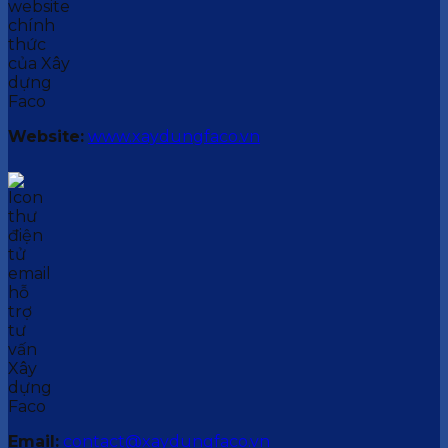
Website:
www.xaydungfaco.vn
Email:
contact@xaydungfaco.vn