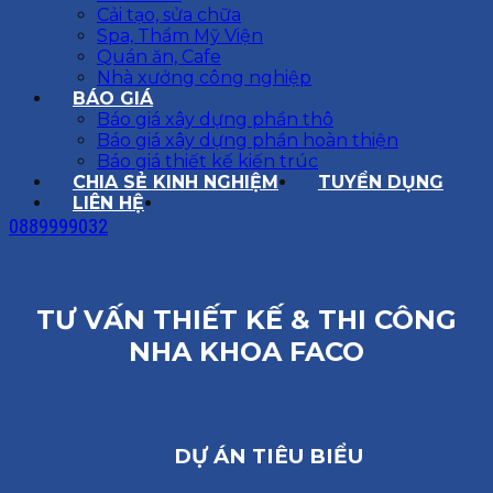
Cải tạo, sửa chữa
Spa, Thẩm Mỹ Viện
Quán ăn, Cafe
Nhà xưởng công nghiệp
BÁO GIÁ
Báo giá xây dựng phần thô
Báo giá xây dựng phần hoàn thiện
Báo giá thiết kế kiến trúc
CHIA SẺ KINH NGHIỆM
TUYỂN DỤNG
LIÊN HỆ
0889999032
TƯ VẤN THIẾT KẾ & THI CÔNG
NHA KHOA FACO
DỰ ÁN TIÊU BIỂU