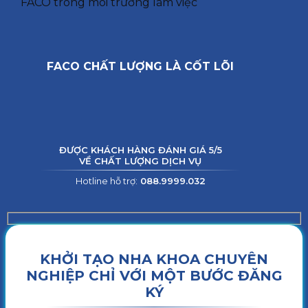
FACO trong môi trường làm việc
FACO CHẤT LƯỢNG LÀ CỐT LÕI
ĐƯỢC KHÁCH HÀNG ĐÁNH GIÁ 5/5
VỀ CHẤT LƯỢNG DỊCH VỤ
Hotline hỗ trợ:
088.9999.032
KHỞI TẠO NHA KHOA CHUYÊN
NGHIỆP CHỈ VỚI MỘT BƯỚC ĐĂNG
KÝ