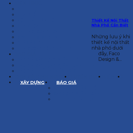
KIẾN TRÚC
BIỆT THỰ
NHÀ PHỐ
NỘI THẤT CĂN HỘ
Thiết Kế Nội Thất
Nhà Phố Cần Biết
NHA KHOA
CẢI TẠO, SỬA CHỮA
Những lưu ý khi
SPA, THẨM MỸ VIỆN
thiết kế nội thất
QUÁN ĂN, CAFE
nhà phố dưới
NHÀ XƯỞNG CÔNG NGHIỆP
đây, Faco
BÁO GIÁ
Design &...
BÁO GIÁ XÂY DỰNG PHẦN THÔ
BÁO GIÁ XÂY DỰNG PHẦN HOÀN THIỆN
BÁO GIÁ THIẾT KẾ KIẾN TRÚC
CHIA SẺ KINH NGHIỆM
TUYỂN DỤNG
LIÊN HỆ
XÂY DỰNG
BÁO GIÁ
XÂY DỰNG PHẦN THÔ
XÂY DỰNG PHẦN HOÀN THIỆN
THIẾT KẾ KIẾN TRÚC