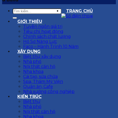
TRANG CHỦ
GIỚI THIỆU
Tuyên ngôn giá trị
Tiêu chí hoạt động
Chính sách chất lượng
Hồ Sơ Năng Lực
Faco – Hành Trình 10 Năm
XÂY DỰNG
Biệt thự xây dựng
Nhà phố
Nội thất căn hộ
Nha khoa
Cải tạo, sửa chữa
Spa, Thẩm Mỹ Viện
Quán ăn, Cafe
Nhà xưởng công nghiệp
KIẾN TRÚC
Biệt thự
Nhà phố
Nội thất căn hộ
Nha khoa