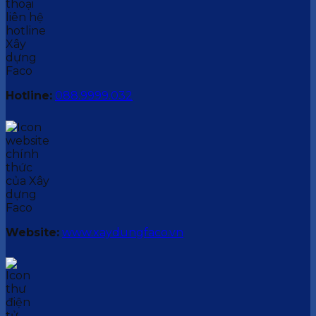
Hotline:
088.9999.032
Website:
www.xaydungfaco.vn