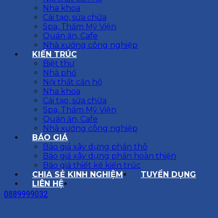
Nha khoa
Cải tạo, sửa chữa
Spa, Thẩm Mỹ Viện
Quán ăn, Cafe
Nhà xưởng công nghiệp
KIẾN TRÚC
Biệt thự
Nhà phố
Nội thất căn hộ
Nha khoa
Cải tạo, sửa chữa
Spa, Thẩm Mỹ Viện
Quán ăn, Cafe
Nhà xưởng công nghiệp
BÁO GIÁ
Báo giá xây dựng phần thô
Báo giá xây dựng phần hoàn thiện
Báo giá thiết kế kiến trúc
CHIA SẺ KINH NGHIỆM
TUYỂN DỤNG
LIÊN HỆ
0889999032