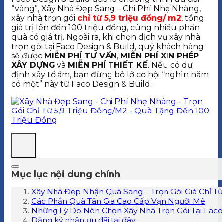
“vàng”, Xây Nhà Đẹp Sang – Chi Phí Nhẹ Nhàng,
xây nhà trọn gói
chỉ từ 5,9 triệu đồng/ m2
, tổng
giá trị lên đến 100 triệu đồng, cùng nhiều phần
quà có giá trị. Ngoài ra, khi chọn dịch vụ xây nhà
trọn gói tại Faco Design & Build, quý khách hàng
sẽ được
MIỄN PHÍ TƯ VẤN
,
MIỄN PHÍ XIN PHÉP
XÂY DỰNG
và
MIỄN PHÍ THIẾT KẾ
. Nếu có dự
định xây tổ ấm, bạn đừng bỏ lỡ cơ hội “nghìn năm
có một” này từ Faco Design & Build.
Mục lục nội dung chính
Xây Nhà Đẹp Nhận Quà Sang – Trọn Gói Giá Chỉ Từ
Các Phần Quà Tân Gia Cao Cấp Vạn Người Mê
Những Lý Do Nên Chọn Xây Nhà Trọn Gói Tại Faco
Đăng ký nhận ưu đãi tại đây