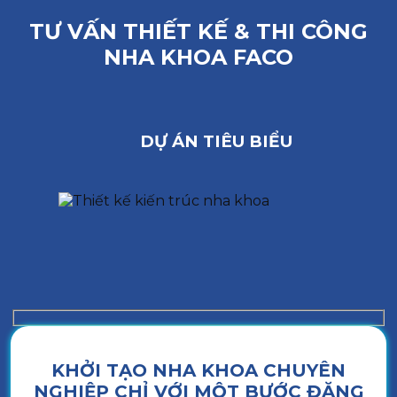
TƯ VẤN THIẾT KẾ & THI CÔNG
NHA KHOA FACO
DỰ ÁN TIÊU BIỂU
KHỞI TẠO NHA KHOA CHUYÊN
NGHIỆP CHỈ VỚI MỘT BƯỚC ĐĂNG