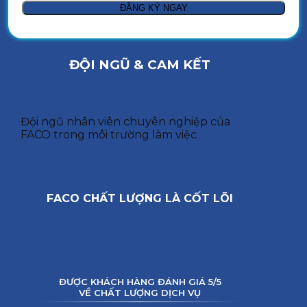
ĐỘI NGŨ & CAM KẾT
Đội ngũ nhân viên chuyên nghiệp của
FACO trong môi trường làm việc
FACO CHẤT LƯỢNG LÀ CỐT LÕI
ĐƯỢC KHÁCH HÀNG ĐÁNH GIÁ 5/5
VỀ CHẤT LƯỢNG DỊCH VỤ