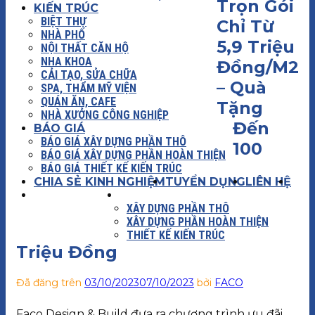
Trọn Gói
KIẾN TRÚC
BIỆT THỰ
Chỉ Từ
NHÀ PHỐ
5,9 Triệu
NỘI THẤT CĂN HỘ
NHA KHOA
Đồng/M2
CẢI TẠO, SỬA CHỮA
– Quà
SPA, THẨM MỸ VIỆN
QUÁN ĂN, CAFE
Tặng
NHÀ XƯỞNG CÔNG NGHIỆP
Đến
BÁO GIÁ
BÁO GIÁ XÂY DỰNG PHẦN THÔ
100
BÁO GIÁ XÂY DỰNG PHẦN HOÀN THIỆN
BÁO GIÁ THIẾT KẾ KIẾN TRÚC
CHIA SẺ KINH NGHIỆM
TUYỂN DỤNG
LIÊN HỆ
XÂY DỰNG
BÁO GIÁ
XÂY DỰNG PHẦN THÔ
XÂY DỰNG PHẦN HOÀN THIỆN
THIẾT KẾ KIẾN TRÚC
Triệu Đồng
Đã đăng trên
03/10/2023
07/10/2023
bởi
FACO
Faco Design & Build đưa ra chương trình ưu đãi