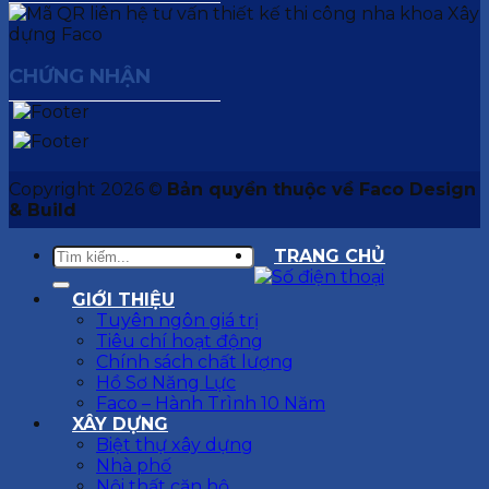
CHỨNG NHẬN
Copyright 2026 ©
Bản quyền thuộc về Faco Design
& Build
TRANG CHỦ
GIỚI THIỆU
Tuyên ngôn giá trị
Tiêu chí hoạt động
Chính sách chất lượng
Hồ Sơ Năng Lực
Faco – Hành Trình 10 Năm
XÂY DỰNG
Biệt thự xây dựng
Nhà phố
Nội thất căn hộ