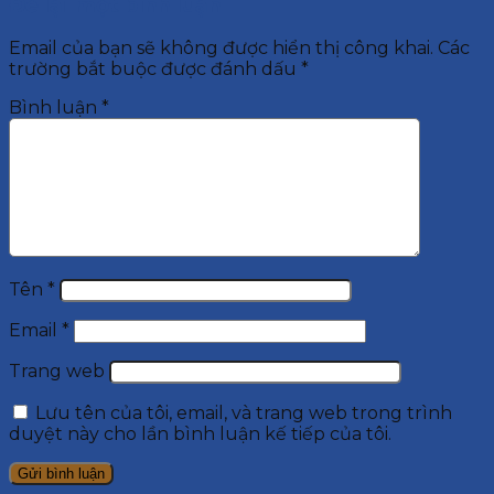
Để lại một bình luận
Email của bạn sẽ không được hiển thị công khai.
Các
trường bắt buộc được đánh dấu
*
Bình luận
*
Tên
*
Email
*
Trang web
Lưu tên của tôi, email, và trang web trong trình
duyệt này cho lần bình luận kế tiếp của tôi.