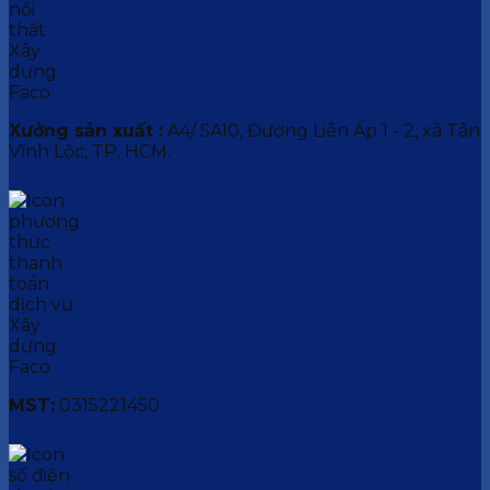
Xưởng sản xuất :
A4/ 5A10, Đường Liên Ấp 1 - 2, xã Tân
Vĩnh Lộc, TP. HCM.
MST:
0315221450