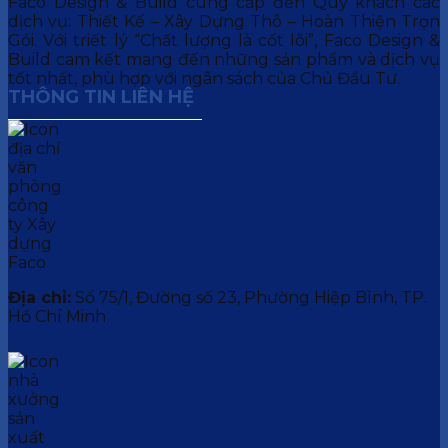
Faco Design & Build cung cấp đến Quý khách các
dịch vụ: Thiết Kế – Xây Dựng Thô – Hoàn Thiện Trọn
Gói. Với triết lý “Chất lượng là cốt lõi”, Faco Design &
Build cam kết mang đến những sản phẩm và dịch vụ
tốt nhất, phù hợp với ngân sách của Chủ Đầu Tư.
THÔNG TIN LIÊN HỆ
Địa chỉ:
Số 75/1, Đường số 23, Phường Hiệp Bình, TP.
Hồ Chí Minh