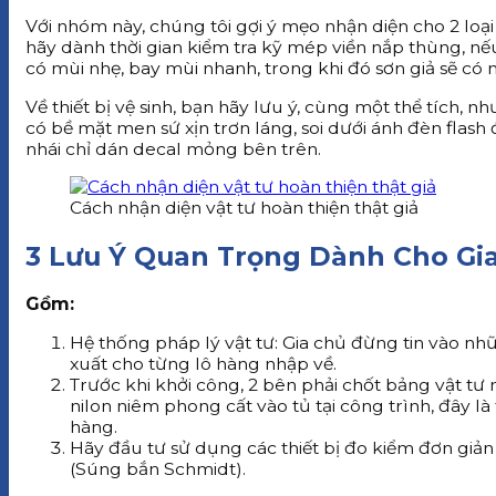
Với nhóm này, chúng tôi gợi ý mẹo nhận diện cho 2 loại 
hãy dành thời gian kiểm tra kỹ mép viền nắp thùng, nếu
có mùi nhẹ, bay mùi nhanh, trong khi đó sơn giả sẽ có 
Về thiết bị vệ sinh, bạn hãy lưu ý, cùng một thể tích
có bề mặt men sứ xịn trơn láng, soi dưới ánh đèn flash 
nhái chỉ dán decal mỏng bên trên.
Cách nhận diện vật tư hoàn thiện thật giả
3 Lưu Ý Quan Trọng Dành Cho Gi
Gồm:
Hệ thống pháp lý vật tư: Gia chủ đừng tin vào nh
xuất cho từng lô hàng nhập về.
Trước khi khởi công, 2 bên phải chốt bảng vật tư
nilon niêm phong cất vào tủ tại công trình, đây l
hàng.
Hãy đầu tư s
ử dụng các thiết bị đo kiểm đơn giả
(Súng bắn Schmidt).