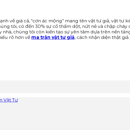
h về giá cả, “cơn ác mộng” mang tên vật tư giả, vật tư k
g tôi, có đến 30% sự cố thấm dột, nứt nẻ và chập cháy đi
y nhà, chúng tôi còn kiến tạo sự yên tâm dựa trên nền tảng
hiểu rõ hơn về
ma trận vật tư giả
, cách nhận diện thật gi
n Vật Tư