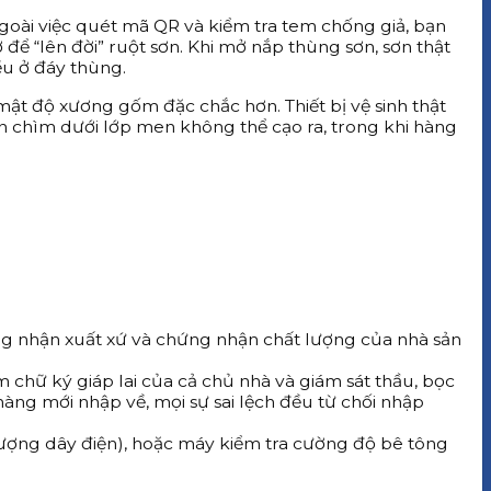
, ngoài việc quét mã QR và kiểm tra tem chống giả, bạn
để “lên đời” ruột sơn. Khi mở nắp thùng sơn, sơn thật
ều ở đáy thùng.
mật độ xương gốm đặc chắc hơn. Thiết bị vệ sinh thật
c in chìm dưới lớp men không thể cạo ra, trong khi hàng
hứng nhận xuất xứ và chứng nhận chất lượng của nhà sản
 chữ ký giáp lai của cả chủ nhà và giám sát thầu, bọc
hàng mới nhập về, mọi sự sai lệch đều từ chối nhập
 lượng dây điện), hoặc máy kiểm tra cường độ bê tông