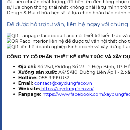
đạt tiêu chuẩn chất lượng, độ bền lên đến hàng chục n
sự lựa chọn thông thái nhất không phải là tự mình trở 
Design & Build hứa hẹn sẽ là lựa chọn hoàn hảo dành c
Để được hỗ trợ tư vấn, liên hệ ngay với chúng t
CÔNG TY CỔ PHẦN THIẾT KẾ KIẾN TRÚC VÀ XÂY D
Địa chỉ:
Số 75/1, Đường Số 23, P. Hiệp Bình, TP. H
Xưởng sản xuất:
A4/ 5A10, Đường Liên Ấp 1 - 2, x
Hotline:
088.9999.032
Email:
contact@xaydungfaco.vn
Website:
https://xaydungfaco.vn/
Fanpage:
https://www.facebook.com/xaydungfac