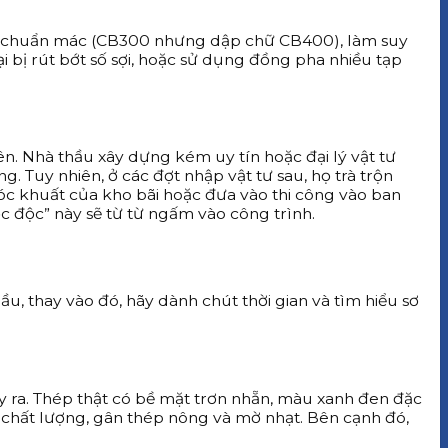
 chuẩn mác (CB300 nhưng dập chữ CB400), làm suy
i bị rút bớt số sợi, hoặc sử dụng đồng pha nhiều tạp
n. Nhà thầu xây dựng kém uy tín hoặc đại lý vật tư
. Tuy nhiên, ở các đợt nhập vật tư sau, họ trà trộn
 góc khuất của kho bãi hoặc đưa vào thi công vào ban
c độc” này sẽ từ từ ngấm vào công trình.
, thay vào đó, hãy dành chút thời gian và tìm hiểu sơ
ảy ra. Thép thật có bề mặt trơn nhẵn, màu xanh đen đặc
 chất lượng, gân thép nông và mờ nhạt. Bên cạnh đó,