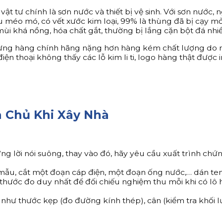
vật tư chính là sơn nước và thiết bị vệ sinh. Với sơn nước
 méo mó, có vết xước kim loại, 99% là thùng đã bị cạy mở 
mùi khá nồng, hóa chất gắt, thường bị lắng cặn bột đá nhi
, nhưng hàng chính hãng nặng hơn hàng kém chất lượng do 
điện thoại không thấy các lỗ kim li ti, logo hàng thật đượ
a Chủ Khi Xây Nhà
ững lời nói suông, thay vào đó, hãy yêu cầu xuất trình c
 mẫu, cắt một đoạn cáp điện, một đoạn ống nước,… dán tem
à thước đo duy nhất để đối chiếu nghiệm thu mỗi khi có lô 
n như thước kẹp (đo đường kính thép), cân (kiểm tra khối