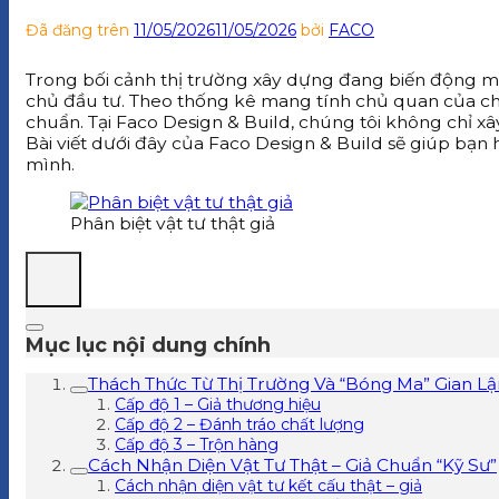
Đã đăng trên
11/05/2026
11/05/2026
bởi
FACO
Trong bối cảnh thị trường xây dựng đang biến động mạn
chủ đầu tư. Theo thống kê mang tính chủ quan của chún
chuẩn. Tại Faco Design & Build, chúng tôi không chỉ xâ
Bài viết dưới đây của Faco Design & Build sẽ giúp bạn 
mình.
Phân biệt vật tư thật giả
Mục lục nội dung chính
Thách Thức Từ Thị Trường Và “Bóng Ma” Gian Lậ
Cấp độ 1 – Giả thương hiệu
Cấp độ 2 – Đánh tráo chất lượng
Cấp độ 3 – Trộn hàng
Cách Nhận Diện Vật Tư Thật – Giả Chuẩn “Kỹ Sư”
Cách nhận diện vật tư kết cấu thật – giả