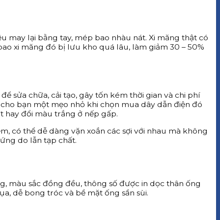
 may lại bằng tay, mép bao nhàu nát. Xi măng thật có
i bao xi măng đó bị lưu kho quá lâu, làm giảm 30 – 50%
ể sửa chữa, cải tạo, gây tốn kém thời gian và chi phí
ợi ý cho bạn một mẹo nhỏ khi chọn mua dây dẫn điện đó
nứt hay đổi màu trắng ở nếp gấp.
ềm, có thể dễ dàng vặn xoắn các sợi với nhau mà không
ứng do lẫn tạp chất.
g, màu sắc đồng đều, thông số được in dọc thân ống
ụa, dễ bong tróc và bề mặt ống sần sùi.