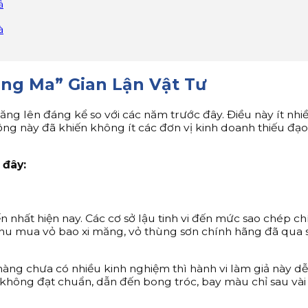
ả
à
ng Ma” Gian Lận Vật Tư
ăng lên đáng kể so với các năm trước đây. Điều này ít nhi
ng này đã khiến không ít các đơn vị kinh doanh thiếu đạo 
 đây:
n nhất hiện nay. Các cơ sở lậu tinh vi đến mức sao chép c
 thu mua vỏ bao xi măng, vỏ thùng sơn chính hãng đã qua s
àng chưa có nhiều kinh nghiệm thì hành vi làm giả này dễ 
không đạt chuẩn, dẫn đến bong tróc, bay màu chỉ sau vài