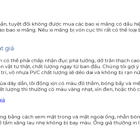
n, tuyệt đối không được mua các bao xi măng có dấu hiệu
vào bao xi măng. Nếu xi măng bị vón cục thì rất có thể loạ
t giả
 có thể phải chấp nhận đục phá tường, dỡ trần thạch cao đ
 chọn vật tư thật, chất lượng ngay từ ban đầu. Chúng tôi g
 vị trí, vỏ nhựa PVC chất lượng sẽ dẻo dai và không bị rạn 
của dây dẫn, lõi đồng xịn có màu đỏ thẫm, bóng bẩy và m
ất lượng thì thường có màu vàng nhạt, xỉn đen, hoặc thô c
ng bằng cách xem mặt trong và mặt ngoài ống, nhẵn bón
ẻ tẩm xăng lau nhẹ không bị bay màu. Ống giả thường in l