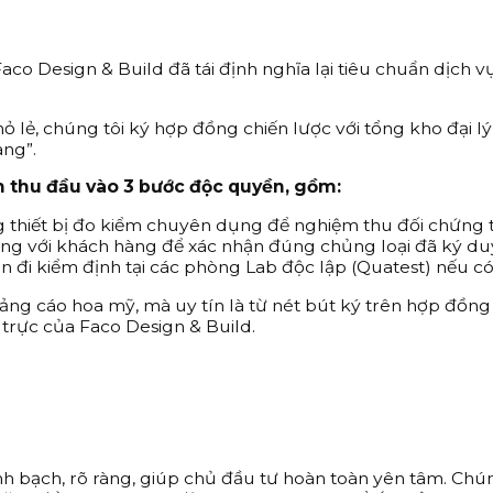
aco Design & Build đã tái định nghĩa lại tiêu chuẩn dịch 
ỏ lẻ, chúng tôi ký hợp đồng chiến lược với tổng kho đại 
àng”.
m thu đầu vào 3 bước độc quyền, gồm:
g thiết bị đo kiểm chuyên dụng để nghiệm thu đối chứng 
ng với khách hàng để xác nhận đúng chủng loại đã ký du
đi kiểm định tại các phòng Lab độc lập (Quatest) nếu có
ảng cáo hoa mỹ, mà uy tín là từ nét bút ký trên hợp đồng
 trực của
Faco Design & Build.
h bạch, rõ ràng, giúp chủ đầu tư hoàn toàn yên tâm. Ch