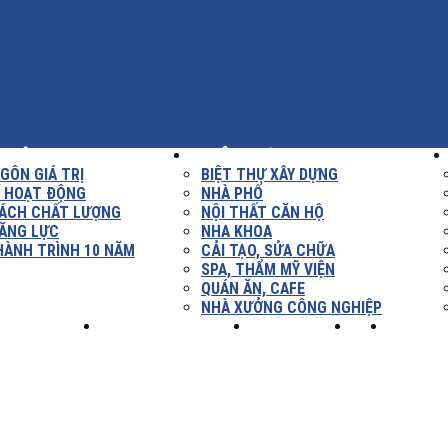
THIỆU
XÂY DỰNG
GÔN GIÁ TRỊ
BIỆT THỰ XÂY DỰNG
Í HOẠT ĐỘNG
NHÀ PHỐ
SÁCH CHẤT LƯỢNG
NỘI THẤT CĂN HỘ
ĂNG LỰC
NHA KHOA
HÀNH TRÌNH 10 NĂM
CẢI TẠO, SỬA CHỮA
SPA, THẨM MỸ VIỆN
QUÁN ĂN, CAFE
NHÀ XƯỞNG CÔNG NGHIỆP
NH NGHIỆM
TUYỂN DỤNG
LIÊN HỆ
XÂY