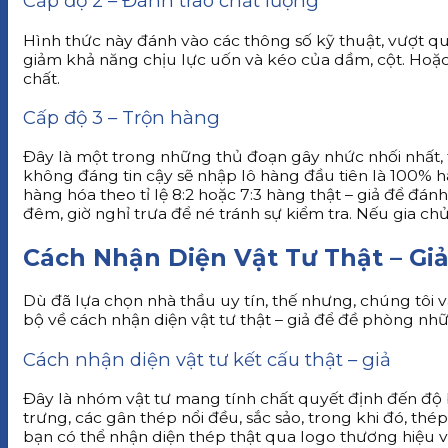
Cấp độ 2 – Đánh tráo chất lượng
Hình thức này đánh vào các thông số kỹ thuật, vượt qu
giảm khả năng chịu lực uốn và kéo của dầm, cột. Hoặc v
chất.
Cấp độ 3 – Trộn hàng
Đây là một trong những thủ đoạn gây nhức nhối nhất, t
không đáng tin cậy sẽ nhập lô hàng đầu tiên là 100% hàn
hàng hóa theo tỉ lệ 8:2 hoặc 7:3 hàng thật – giả để đá
đêm, giờ nghỉ trưa để né tránh sự kiểm tra. Nếu gia 
Cách Nhận Diện Vật Tư Thật – Gi
Dù đã lựa chọn nhà thầu uy tín, thế nhưng, chúng tôi 
bộ về cách nhận diện vật tư thật – giả để đề phòng nh
Cách nhận diện vật tư kết cấu thật – giả
Đây là nhóm vật tư mang tính chất quyết định đến độ b
trưng, các gân thép nổi đều, sắc sảo, trong khi đó, 
bạn có thể nhận diện thép thật qua logo thương hiệu 