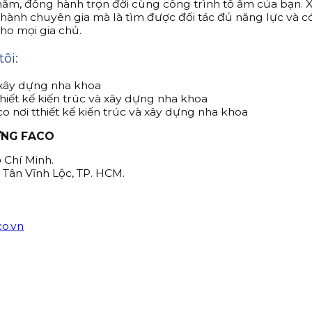
ăm, đồng hành trọn đời cùng công trình tổ ấm của bạn. Xâ
thành chuyên gia mà là tìm được đối tác đủ năng lực và có
ho mọi gia chủ.
ôi:
ỰNG FACO
ồ Chí Minh.
ã Tân Vĩnh Lộc, TP. HCM.
o.vn