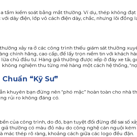
a tầm kiểm soát bằng mắt thường. Ví dụ, t
hép không đạt
ới dây điện, lớp vỏ cách điện dày, chắc, nhưng lõi đồng lạ
hường xảy ra ở các công trình thiếu giám sát thường xuyê
g chính hãng, cao cấp, để lấy trọn niềm tin với khách hàng
nh lừa chủ đầu tư. Hàng giả thường được xếp ở đáy xe tải,
chủ không nghiệm thu từng mẻ hàng một cách hệ thống, “nọ
ả Chuẩn “Kỹ Sư”
vẫn khuyên bạn đừng nên “phó mặc” hoàn toàn cho nhà thầu
ững rủi ro không đáng có.
ền của công trình, do đó, bạn tuyệt đối đừng để sai số x
thép giả thường có màu đỏ nâu do công nghệ cán nguội kém
và mác thép rõ ràng, khoảng cách giữa các logo đều đặn.