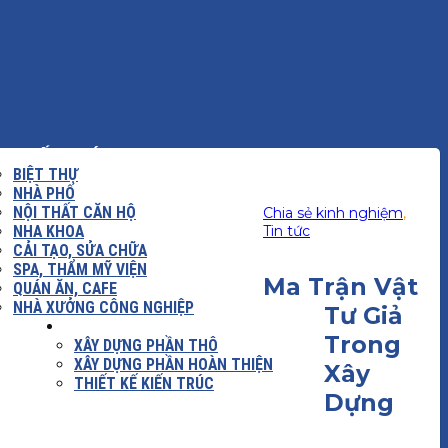
KIẾN TRÚC
BIỆT THỰ
NHÀ PHỐ
NỘI THẤT CĂN HỘ
Chia sẻ kinh nghiệm
,
NHA KHOA
Tin tức
CẢI TẠO, SỬA CHỮA
SPA, THẨM MỸ VIỆN
Ma Trận Vật
QUÁN ĂN, CAFE
NHÀ XƯỞNG CÔNG NGHIỆP
Tư Giả
 DỰNG
BÁO GIÁ
Trong
XÂY DỰNG PHẦN THÔ
XÂY DỰNG PHẦN HOÀN THIỆN
Xây
THIẾT KẾ KIẾN TRÚC
Dựng