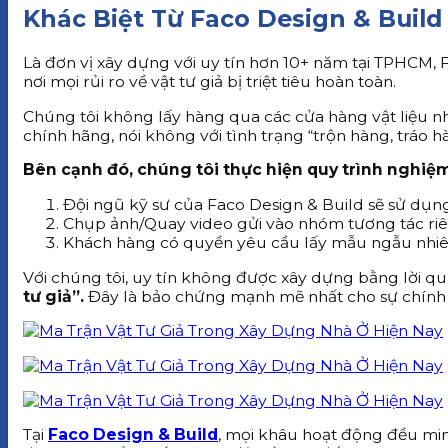
Khác Biệt Từ Faco Design & Build
Là đơn vị xây dựng với uy tín hơn 10+ năm tại TPHCM, F
nơi mọi rủi ro về vật tư giả bị triệt tiêu hoàn toàn.
Chúng tôi không lấy hàng qua các cửa hàng vật liệu nh
chính hãng, nói không với tình trạng “trộn hàng, tráo h
Bên cạnh đó, chúng tôi thực hiện quy trình nghiệ
Đội ngũ kỹ sư của Faco Design & Build sẽ sử dụn
Chụp ảnh/Quay video gửi vào nhóm tương tác riê
Khách hàng có quyền yêu cầu lấy mẫu ngẫu nhiên 
Với chúng tôi, uy tín không được xây dựng bằng lời qu
tư giả”.
Đây là bảo chứng mạnh mẽ nhất cho sự chính
Tại
Faco Design & Build
, mọi khâu hoạt động đều min