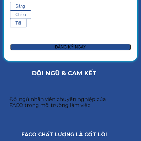
Sáng
Chiều
Tối
ĐỘI NGŨ & CAM KẾT
Đội ngũ nhân viên chuyên nghiệp của
FACO trong môi trường làm việc
FACO CHẤT LƯỢNG LÀ CỐT LÕI