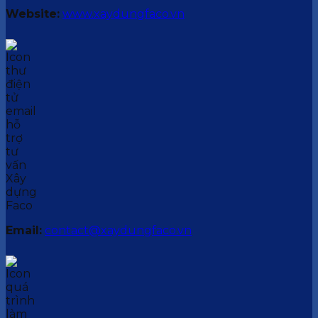
Website:
www.xaydungfaco.vn
Email:
contact@xaydungfaco.vn