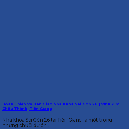
Hoàn Thiện Và Bàn Giao Nha Khoa Sài Gòn 26 | Vĩnh Kim,
Châu Thành, Tiền Giang
Nha khoa Sài Gòn 26 tại Tiền Giang là một trong
những chuỗi dự án...