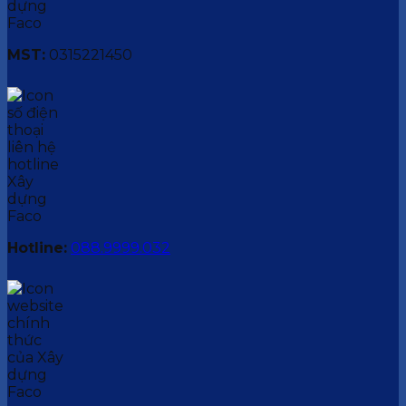
MST:
0315221450
Hotline:
088.9999.032