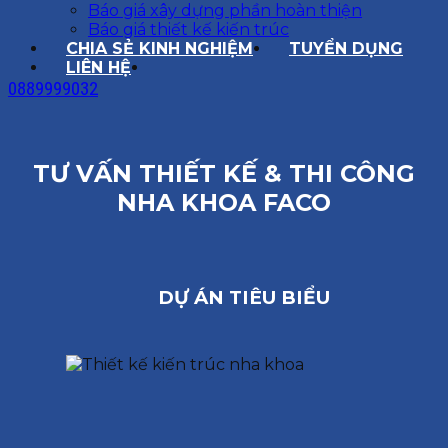
Báo giá xây dựng phần hoàn thiện
Báo giá thiết kế kiến trúc
CHIA SẺ KINH NGHIỆM
TUYỂN DỤNG
LIÊN HỆ
0889999032
TƯ VẤN THIẾT KẾ & THI CÔNG
NHA KHOA FACO
DỰ ÁN TIÊU BIỂU