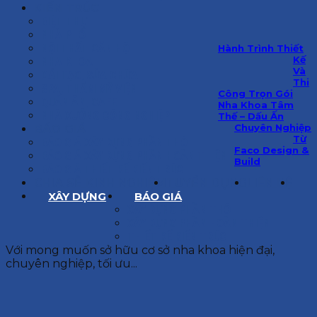
KIẾN TRÚC
BIỆT THỰ
NHÀ PHỐ
NỘI THẤT CĂN HỘ
Hành Trình Thiết
Kế
NHA KHOA
Và
CẢI TẠO, SỬA CHỮA
Thi
SPA, THẨM MỸ VIỆN
Công Trọn Gói
QUÁN ĂN, CAFE
Nha Khoa Tâm
NHÀ XƯỞNG CÔNG NGHIỆP
Thế – Dấu Ấn
Chuyên Nghiệp
BÁO GIÁ
Từ
BÁO GIÁ XÂY DỰNG PHẦN THÔ
Faco Design &
BÁO GIÁ XÂY DỰNG PHẦN HOÀN THIỆN
Build
BÁO GIÁ THIẾT KẾ KIẾN TRÚC
CHIA SẺ KINH NGHIỆM
TUYỂN DỤNG
LIÊN HỆ
XÂY DỰNG
BÁO GIÁ
XÂY DỰNG PHẦN THÔ
XÂY DỰNG PHẦN HOÀN THIỆN
THIẾT KẾ KIẾN TRÚC
Với mong muốn sở hữu cơ sở nha khoa hiện đại,
chuyên nghiệp, tối ưu...