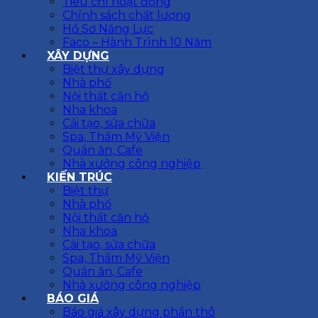
Tiêu chí hoạt động
Chính sách chất lượng
Hồ Sơ Năng Lực
Faco – Hành Trình 10 Năm
XÂY DỰNG
Biệt thự xây dựng
Nhà phố
Nội thất căn hộ
Nha khoa
Cải tạo, sửa chữa
Spa, Thẩm Mỹ Viện
Quán ăn, Cafe
Nhà xưởng công nghiệp
KIẾN TRÚC
Biệt thự
Nhà phố
Nội thất căn hộ
Nha khoa
Cải tạo, sửa chữa
Spa, Thẩm Mỹ Viện
Quán ăn, Cafe
Nhà xưởng công nghiệp
BÁO GIÁ
Báo giá xây dựng phần thô