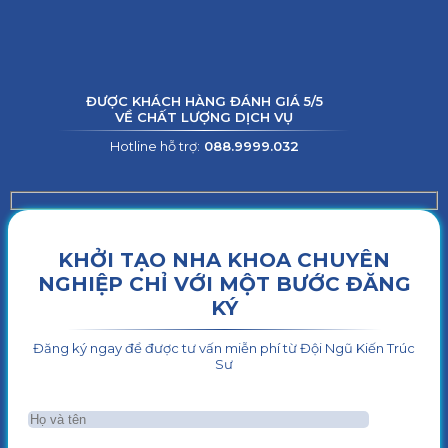
ĐƯỢC KHÁCH HÀNG ĐÁNH GIÁ 5/5
VỀ CHẤT LƯỢNG DỊCH VỤ
Hotline hỗ trợ:
088.9999.032
KHỞI TẠO NHA KHOA CHUYÊN
NGHIỆP CHỈ VỚI MỘT BƯỚC ĐĂNG
KÝ
Đăng ký ngay để được tư vấn miễn phí từ Đội Ngũ Kiến Trúc
Sư