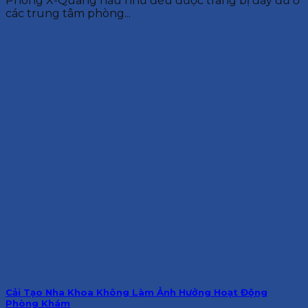
Phòng X-Quang hầu như đều được trang bị đầy đủ ở
các trung tâm phòng...
Cải Tạo Nha Khoa Không Làm Ảnh Hưởng Hoạt Động
Phòng Khám