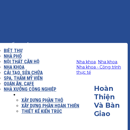
KIẾN TRÚC
BIỆT THỰ
NHÀ PHỐ
NỘI THẤT CĂN HỘ
Nha khoa
,
Nha khoa
,
NHA KHOA
Nha khoa - Công trình
thực tế
CẢI TẠO, SỬA CHỮA
SPA, THẨM MỸ VIỆN
QUÁN ĂN, CAFE
Hoàn
NHÀ XƯỞNG CÔNG NGHIỆP
 DỰNG
BÁO GIÁ
Thiện
XÂY DỰNG PHẦN THÔ
Và Bàn
XÂY DỰNG PHẦN HOÀN THIỆN
THIẾT KẾ KIẾN TRÚC
Giao