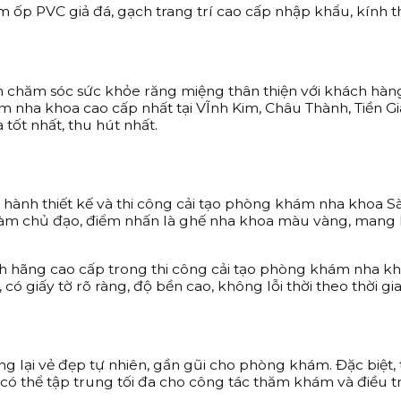
ấm ốp PVC giả đá, gạch trang trí cao cấp nhập khẩu, kính t
chăm sóc sức khỏe răng miệng thân thiện với khách hàng, 
nha khoa cao cấp nhất tại VĨnh Kim, Châu Thành, Tiền 
 tốt nhất, thu hút nhất.
hành thiết kế và thi công cải tạo phòng khám nha khoa Sài
àm chủ đạo, điểm nhấn là ghế nha khoa màu vàng, mang lại
h hãng cao cấp trong thi công cải tạo phòng khám nha khoa
 giấy tờ rõ ràng, độ bền cao, không lỗi thời theo thời gi
ng lại vẻ đẹp tự nhiên, gần gũi cho phòng khám. Đặc biệt,
 có thể tập trung tối đa cho công tác thăm khám và điều t