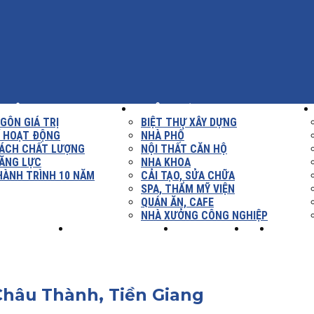
THIỆU
XÂY DỰNG
GÔN GIÁ TRỊ
BIỆT THỰ XÂY DỰNG
Í HOẠT ĐỘNG
NHÀ PHỐ
SÁCH CHẤT LƯỢNG
NỘI THẤT CĂN HỘ
ĂNG LỰC
NHA KHOA
HÀNH TRÌNH 10 NĂM
CẢI TẠO, SỬA CHỮA
SPA, THẨM MỸ VIỆN
QUÁN ĂN, CAFE
NHÀ XƯỞNG CÔNG NGHIỆP
NH NGHIỆM
TUYỂN DỤNG
LIÊN HỆ
XÂY
Châu Thành, Tiền Giang