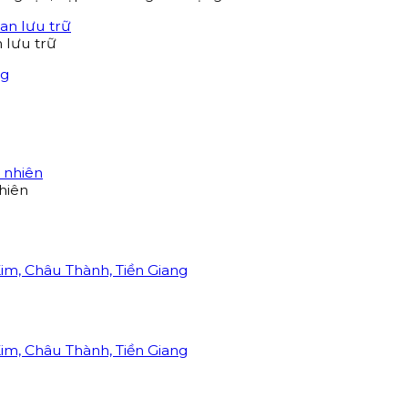
n lưu trữ
hiên