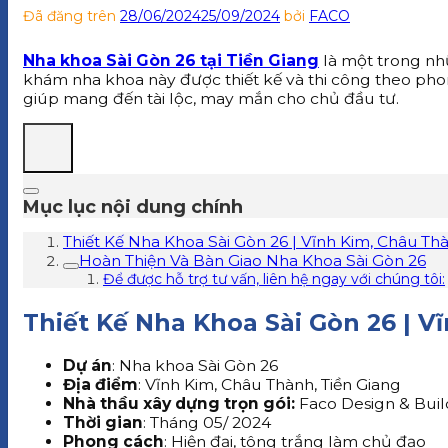
Đã đăng trên
28/06/2024
25/09/2024
bởi
FACO
Nha khoa Sài Gòn 26 tại Tiền Giang
là một trong nhữ
khám nha khoa này được thiết kế và thi công theo pho
giúp mang đến tài lộc, may mắn cho chủ đầu tư.
Mục lục nội dung chính
Thiết Kế Nha Khoa Sài Gòn 26 | Vĩnh Kim, Châu Thà
Hoàn Thiện Và Bàn Giao Nha Khoa Sài Gòn 26
Để được hỗ trợ tư vấn, liên hệ ngay với chúng tôi:
Thiết Kế Nha Khoa Sài Gòn 26 | V
Dự án
: Nha khoa Sài Gòn 26
Địa điểm
: Vĩnh Kim, Châu Thành, Tiền Giang
Nhà thầu xây dựng trọn gói:
Faco Design & Buil
Thời gian
: Tháng 05/ 2024
Phong cách
: Hiện đại, tông trắng làm chủ đạo