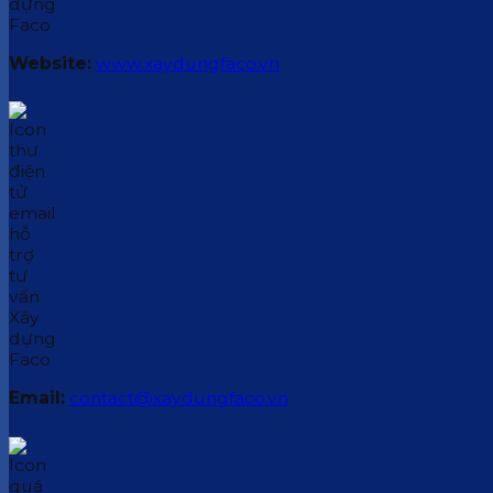
Website:
www.xaydungfaco.vn
Email:
contact@xaydungfaco.vn