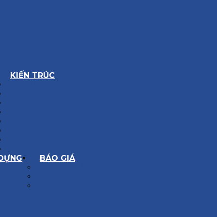
KIẾN TRÚC
BIỆT THỰ
NHÀ PHỐ
NỘI THẤT CĂN HỘ
NHA KHOA
CẢI TẠO, SỬA CHỮA
SPA, THẨM MỸ VIỆN
QUÁN ĂN, CAFE
NHÀ XƯỞNG CÔNG NGHIỆP
 DỰNG
BÁO GIÁ
XÂY DỰNG PHẦN THÔ
XÂY DỰNG PHẦN HOÀN THIỆN
THIẾT KẾ KIẾN TRÚC