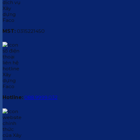
MST:
0315221450
Hotline:
088.9999.032