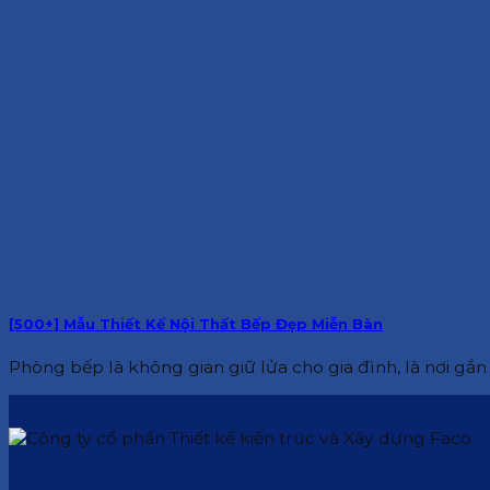
[500+] Mẫu Thiết Kế Nội Thất Bếp Đẹp Miễn Bàn
Phòng bếp là không gian giữ lửa cho gia đình, là nơi gắn k