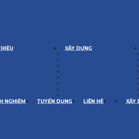
THIỆU
XÂY DỰNG
GÔN GIÁ TRỊ
BIỆT THỰ XÂY DỰNG
Í HOẠT ĐỘNG
NHÀ PHỐ
SÁCH CHẤT LƯỢNG
NỘI THẤT CĂN HỘ
ĂNG LỰC
NHA KHOA
HÀNH TRÌNH 10 NĂM
CẢI TẠO, SỬA CHỮA
SPA, THẨM MỸ VIỆN
QUÁN ĂN, CAFE
NHÀ XƯỞNG CÔNG NGHIỆP
NH NGHIỆM
TUYỂN DỤNG
LIÊN HỆ
XÂY