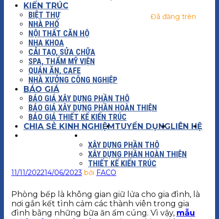
KIẾN TRÚC
BIỆT THỰ
Đã đăng trên
NHÀ PHỐ
NỘI THẤT CĂN HỘ
NHA KHOA
CẢI TẠO, SỬA CHỮA
SPA, THẨM MỸ VIỆN
QUÁN ĂN, CAFE
NHÀ XƯỞNG CÔNG NGHIỆP
BÁO GIÁ
BÁO GIÁ XÂY DỰNG PHẦN THÔ
BÁO GIÁ XÂY DỰNG PHẦN HOÀN THIỆN
BÁO GIÁ THIẾT KẾ KIẾN TRÚC
CHIA SẺ KINH NGHIỆM
TUYỂN DỤNG
LIÊN HỆ
XÂY DỰNG
BÁO GIÁ
XÂY DỰNG PHẦN THÔ
XÂY DỰNG PHẦN HOÀN THIỆN
THIẾT KẾ KIẾN TRÚC
11/11/2022
14/06/2023
bởi
FACO
Phòng bếp là không gian giữ lửa cho gia đình, là
nơi gắn kết tình cảm các thành viên trong gia
đình bằng những bữa ăn ấm cúng. Vì vậy,
mẫu