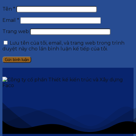
Tên
*
Email
*
Trang web
Lưu tên của tôi, email, và trang web trong trình
duyệt này cho lần bình luận kế tiếp của tôi.