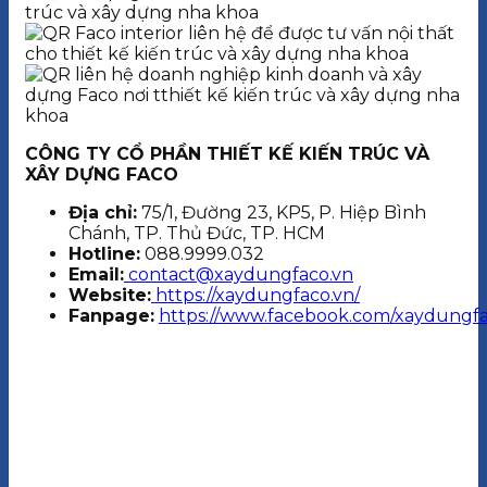
CÔNG TY CỔ PHẦN THIẾT KẾ KIẾN TRÚC VÀ
XÂY DỰNG FACO
Địa chỉ:
75/1, Đường 23, KP5, P. Hiệp Bình
Chánh, TP. Thủ Đức, TP. HCM
Hotline:
088.9999.032
Email:
contact@xaydungfaco.vn
Website:
https://xaydungfaco.vn/
Fanpage:
https://www.facebook.com/xaydungfa