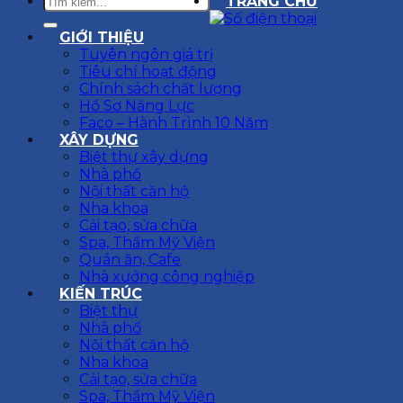
TRANG CHỦ
GIỚI THIỆU
Tuyên ngôn giá trị
Tiêu chí hoạt động
Chính sách chất lượng
Hồ Sơ Năng Lực
Faco – Hành Trình 10 Năm
XÂY DỰNG
Biệt thự xây dựng
Nhà phố
Nội thất căn hộ
Nha khoa
Cải tạo, sửa chữa
Spa, Thẩm Mỹ Viện
Quán ăn, Cafe
Nhà xưởng công nghiệp
KIẾN TRÚC
Biệt thự
Nhà phố
Nội thất căn hộ
Nha khoa
Cải tạo, sửa chữa
Spa, Thẩm Mỹ Viện