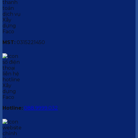
MST:
0315221450
Hotline:
088.9999.032