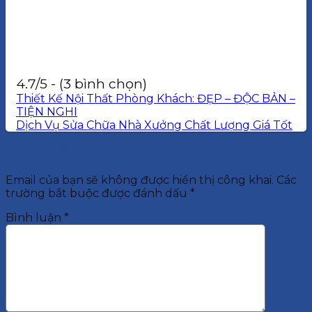
4.7/5 - (3 bình chọn)
Thiết Kế Nội Thất Phòng Khách: ĐẸP – ĐỘC BẢN –
TIỆN NGHI
Dịch Vụ Sửa Chữa Nhà Xưởng Chất Lượng Giá Tốt
Để lại một bình luận
Email của bạn sẽ không được hiển thị công khai.
Các
trường bắt buộc được đánh dấu
*
Bình luận
*