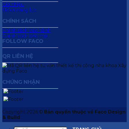
Giới thiệu
Hồ sơ năng lực
CHÍNH SÁCH
Chính sách bảo hành
Chính sách bảo mật
FOLLOW FACO
QR LIÊN HỆ
CHỨNG NHẬN
Copyright 2026 ©
Bản quyền thuộc về Faco Design
& Build