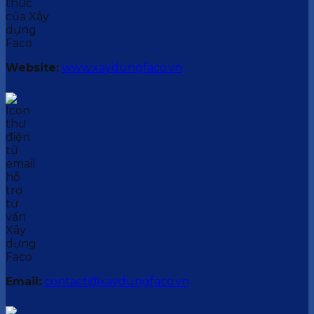
Website:
www.xaydungfaco.vn
Email:
contact@xaydungfaco.vn