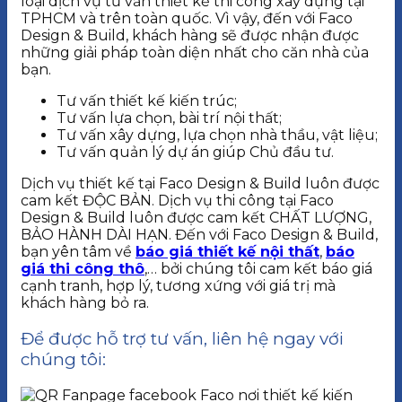
loại dịch vụ tư vấn thiết kế thi công xây dựng tại
TPHCM và trên toàn quốc. Vì vậy, đến với Faco
Design & Build, khách hàng sẽ được nhận được
những giải pháp toàn diện nhất cho căn nhà của
bạn.
Tư vấn thiết kế kiến trúc;
Tư vấn lựa chọn, bài trí nội thất;
Tư vấn xây dựng, lựa chọn nhà thầu, vật liệu;
Tư vấn quản lý dự án giúp Chủ đầu tư.
Dịch vụ thiết kế tại Faco Design & Build luôn được
cam kết ĐỘC BẢN. Dịch vụ thi công tại Faco
Design & Build luôn được cam kết CHẤT LƯỢNG,
BẢO HÀNH DÀI HẠN. Đến với Faco Design & Build,
bạn yên tâm về
báo giá thiết kế nội thất
,
báo
giá thi công thô
,… bởi chúng tôi cam kết báo giá
cạnh tranh, hợp lý, tương xứng với giá trị mà
khách hàng bỏ ra.
Để được hỗ trợ tư vấn, liên hệ ngay với
chúng tôi: