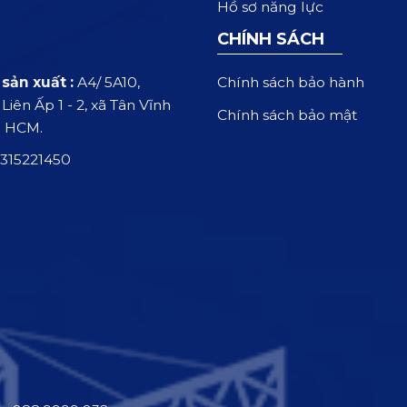
Hồ sơ năng lực
CHÍNH SÁCH
Chính sách bảo hành
sản xuất :
A4/ 5A10,
iên Ấp 1 - 2, xã Tân Vĩnh
Chính sách bảo mật
. HCM.
315221450