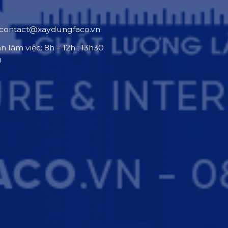
contact@xaydungfaco.vn
an làm việc: 8h – 12h ; 13h30
0