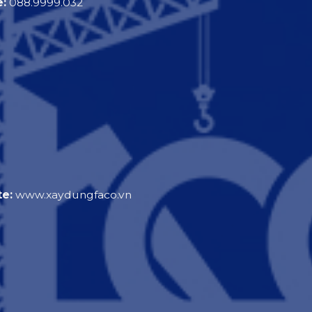
e:
088.9999.032
e:
www.xaydungfaco.vn