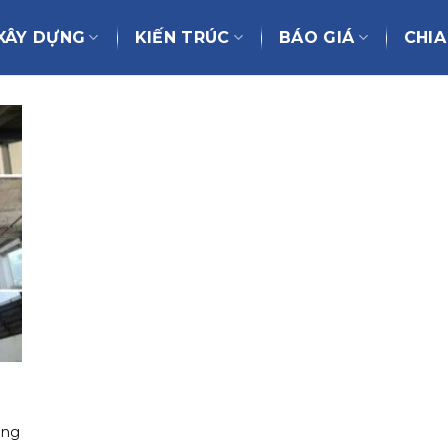
XÂY DỰNG
KIẾN TRÚC
BÁO GIÁ
CHIA
ông