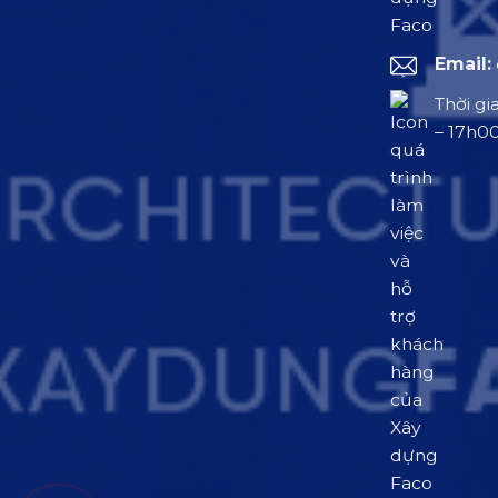
Email:
Thời gi
– 17h0