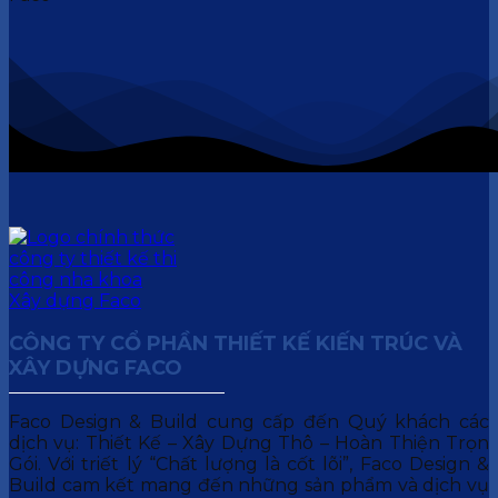
CÔNG TY CỔ PHẦN THIẾT KẾ KIẾN TRÚC VÀ
XÂY DỰNG FACO
Faco Design & Build cung cấp đến Quý khách các
dịch vụ: Thiết Kế – Xây Dựng Thô – Hoàn Thiện Trọn
Gói. Với triết lý “Chất lượng là cốt lõi”, Faco Design &
Build cam kết mang đến những sản phẩm và dịch vụ