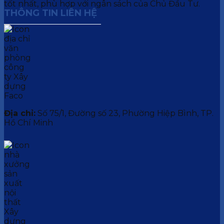
tốt nhất, phù hợp với ngân sách của Chủ Đầu Tư.
THÔNG TIN LIÊN HỆ
Địa chỉ:
Số 75/1, Đường số 23, Phường Hiệp Bình, TP.
Hồ Chí Minh