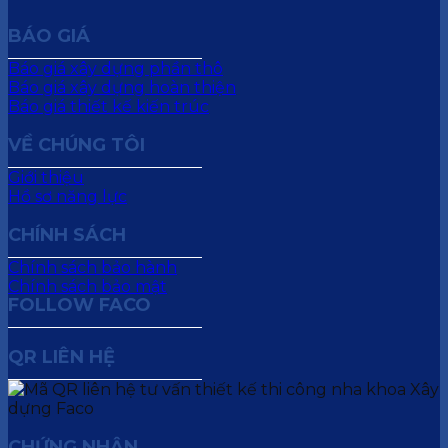
BÁO GIÁ
Báo giá xây dựng phần thô
Báo giá xây dựng hoàn thiện
Báo giá thiết kế kiến trúc
VỀ CHÚNG TÔI
Giới thiệu
Hồ sơ năng lực
CHÍNH SÁCH
Chính sách bảo hành
Chính sách bảo mật
FOLLOW FACO
QR LIÊN HỆ
CHỨNG NHẬN