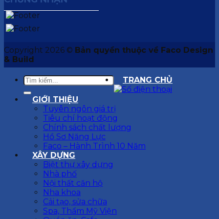
Copyright 2026 ©
Bản quyền thuộc về Faco Design
& Build
TRANG CHỦ
GIỚI THIỆU
Tuyên ngôn giá trị
Tiêu chí hoạt động
Chính sách chất lượng
Hồ Sơ Năng Lực
Faco – Hành Trình 10 Năm
XÂY DỰNG
Biệt thự xây dựng
Nhà phố
Nội thất căn hộ
Nha khoa
Cải tạo, sửa chữa
Spa, Thẩm Mỹ Viện