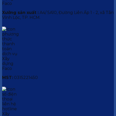
Xưởng sản xuất :
A4/ 5A10, Đường Liên Ấp 1 - 2, xã Tân
Vĩnh Lộc, TP. HCM.
MST:
0315221450