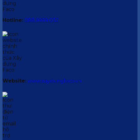
Hotline:
088.9999.032
Website:
www.xaydungfaco.vn