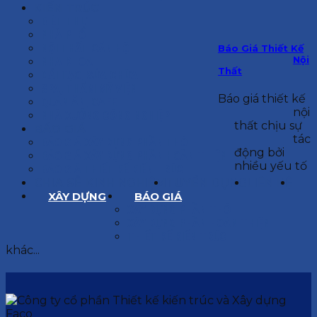
KIẾN TRÚC
BIỆT THỰ
NHÀ PHỐ
NỘI THẤT CĂN HỘ
Báo Giá Thiết Kế
Nội
NHA KHOA
Thất
CẢI TẠO, SỬA CHỮA
SPA, THẨM MỸ VIỆN
Báo giá thiết kế
QUÁN ĂN, CAFE
nội
NHÀ XƯỞNG CÔNG NGHIỆP
thất chịu sự
BÁO GIÁ
tác
BÁO GIÁ XÂY DỰNG PHẦN THÔ
động bởi
BÁO GIÁ XÂY DỰNG PHẦN HOÀN THIỆN
nhiều yếu tố
BÁO GIÁ THIẾT KẾ KIẾN TRÚC
CHIA SẺ KINH NGHIỆM
TUYỂN DỤNG
LIÊN HỆ
XÂY DỰNG
BÁO GIÁ
XÂY DỰNG PHẦN THÔ
XÂY DỰNG PHẦN HOÀN THIỆN
THIẾT KẾ KIẾN TRÚC
khác...