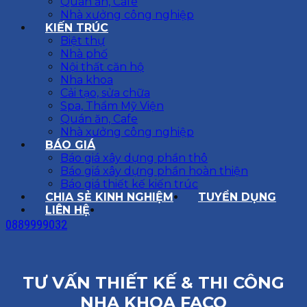
Quán ăn, Cafe
Nhà xưởng công nghiệp
KIẾN TRÚC
Biệt thự
Nhà phố
Nội thất căn hộ
Nha khoa
Cải tạo, sửa chữa
Spa, Thẩm Mỹ Viện
Quán ăn, Cafe
Nhà xưởng công nghiệp
BÁO GIÁ
Báo giá xây dựng phần thô
Báo giá xây dựng phần hoàn thiện
Báo giá thiết kế kiến trúc
CHIA SẺ KINH NGHIỆM
TUYỂN DỤNG
LIÊN HỆ
0889999032
TƯ VẤN THIẾT KẾ & THI CÔNG
NHA KHOA FACO