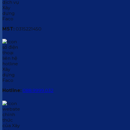
MST:
0315221450
Hotline:
088.9999.032