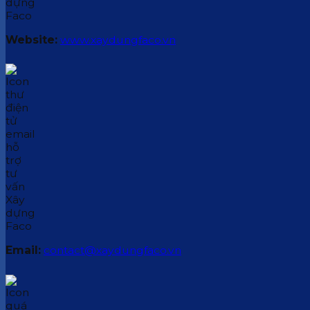
Website:
www.xaydungfaco.vn
Email:
contact@xaydungfaco.vn