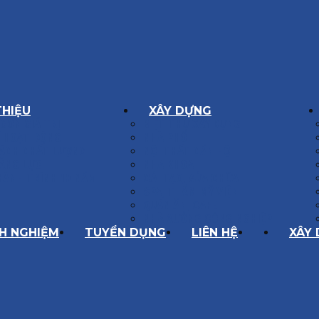
THIỆU
XÂY DỰNG
GÔN GIÁ TRỊ
BIỆT THỰ XÂY DỰNG
Í HOẠT ĐỘNG
NHÀ PHỐ
SÁCH CHẤT LƯỢNG
NỘI THẤT CĂN HỘ
ĂNG LỰC
NHA KHOA
HÀNH TRÌNH 10 NĂM
CẢI TẠO, SỬA CHỮA
SPA, THẨM MỸ VIỆN
QUÁN ĂN, CAFE
NHÀ XƯỞNG CÔNG NGHIỆP
NH NGHIỆM
TUYỂN DỤNG
LIÊN HỆ
XÂY