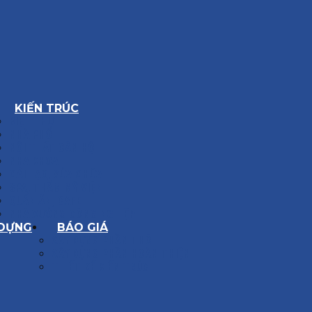
KIẾN TRÚC
BIỆT THỰ
NHÀ PHỐ
NỘI THẤT CĂN HỘ
NHA KHOA
CẢI TẠO, SỬA CHỮA
SPA, THẨM MỸ VIỆN
QUÁN ĂN, CAFE
NHÀ XƯỞNG CÔNG NGHIỆP
 DỰNG
BÁO GIÁ
XÂY DỰNG PHẦN THÔ
XÂY DỰNG PHẦN HOÀN THIỆN
THIẾT KẾ KIẾN TRÚC