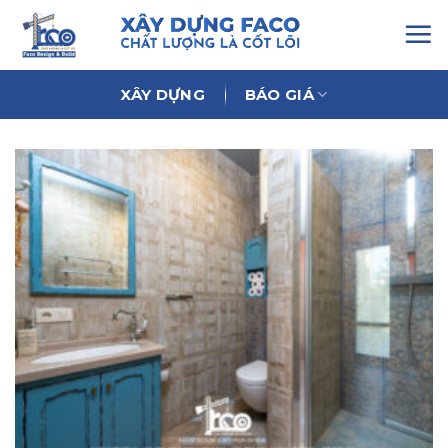
Chuyển
đến
nội
dung
XÂY DỰNG
BÁO GIÁ