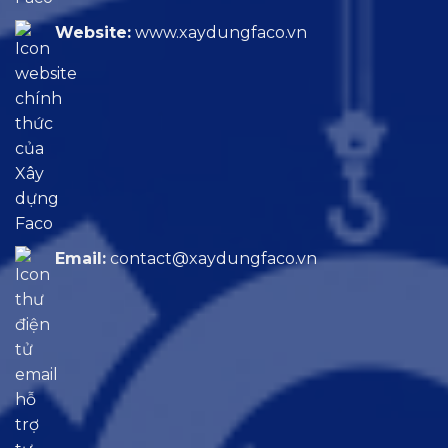
Website:
www.xaydungfaco.vn
Email:
contact@xaydungfaco.vn