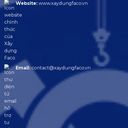
Website:
www.xaydungfaco.vn
Email:
contact@xaydungfaco.vn