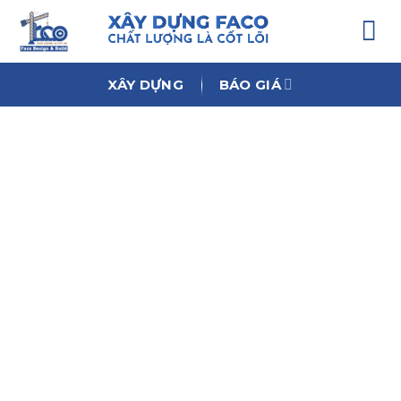
Chuyển
đến
nội
dung
XÂY DỰNG
BÁO GIÁ