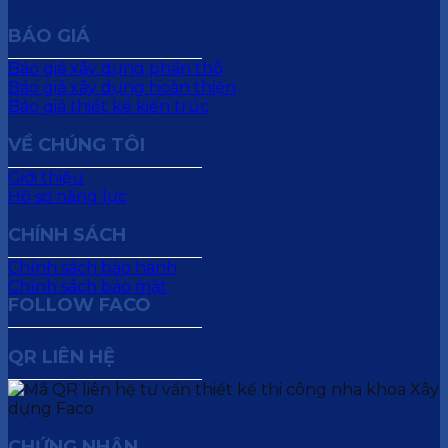
BÁO GIÁ
Báo giá xây dựng phần thô
Báo giá xây dựng hoàn thiện
Báo giá thiết kế kiến trúc
VỀ CHÚNG TÔI
Giới thiệu
Hồ sơ năng lực
CHÍNH SÁCH
Chính sách bảo hành
Chính sách bảo mật
FOLLOW FACO
QR LIÊN HỆ
CHỨNG NHẬN