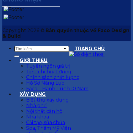
Copyright 2026 ©
Bản quyền thuộc về Faco Design
& Build
TRANG CHỦ
GIỚI THIỆU
Tuyên ngôn giá trị
Tiêu chí hoạt động
Chính sách chất lượng
Hồ Sơ Năng Lực
Faco – Hành Trình 10 Năm
XÂY DỰNG
Biệt thự xây dựng
Nhà phố
Nội thất căn hộ
Nha khoa
Cải tạo, sửa chữa
Spa, Thẩm Mỹ Viện