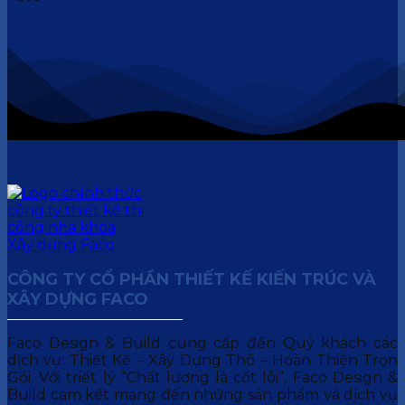
CÔNG TY CỔ PHẦN THIẾT KẾ KIẾN TRÚC VÀ
XÂY DỰNG FACO
Faco Design & Build cung cấp đến Quý khách các
dịch vụ: Thiết Kế – Xây Dựng Thô – Hoàn Thiện Trọn
Gói. Với triết lý “Chất lượng là cốt lõi”, Faco Design &
Build cam kết mang đến những sản phẩm và dịch vụ