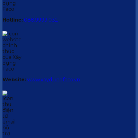
Hotline:
088.9999.032
Website:
www.xaydungfaco.vn