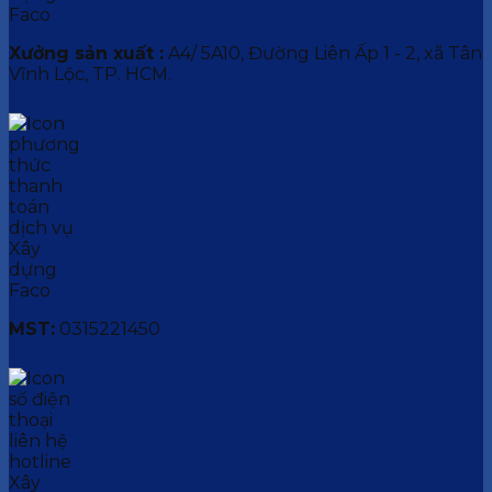
Xưởng sản xuất :
A4/ 5A10, Đường Liên Ấp 1 - 2, xã Tân
Vĩnh Lộc, TP. HCM.
MST:
0315221450