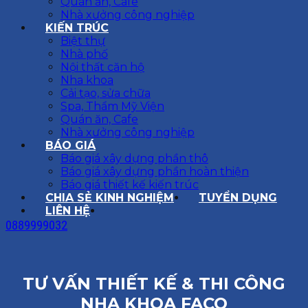
Quán ăn, Cafe
Nhà xưởng công nghiệp
KIẾN TRÚC
Biệt thự
Nhà phố
Nội thất căn hộ
Nha khoa
Cải tạo, sửa chữa
Spa, Thẩm Mỹ Viện
Quán ăn, Cafe
Nhà xưởng công nghiệp
BÁO GIÁ
Báo giá xây dựng phần thô
Báo giá xây dựng phần hoàn thiện
Báo giá thiết kế kiến trúc
CHIA SẺ KINH NGHIỆM
TUYỂN DỤNG
LIÊN HỆ
0889999032
TƯ VẤN THIẾT KẾ & THI CÔNG
NHA KHOA FACO