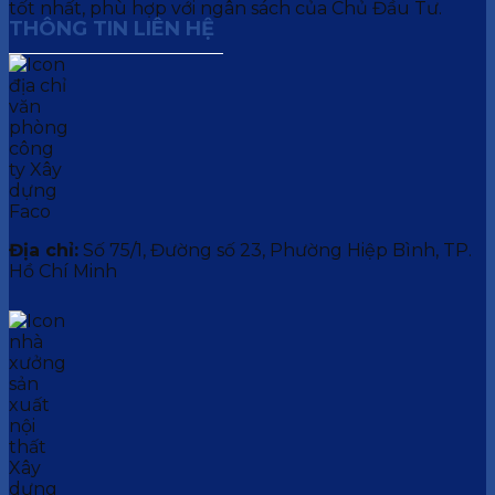
tốt nhất, phù hợp với ngân sách của Chủ Đầu Tư.
THÔNG TIN LIÊN HỆ
Địa chỉ:
Số 75/1, Đường số 23, Phường Hiệp Bình, TP.
Hồ Chí Minh