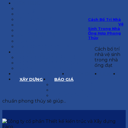
KIẾN TRÚC
BIỆT THỰ
NHÀ PHỐ
NỘI THẤT CĂN HỘ
Cách Bố Trí Nhà
Vệ
NHA KHOA
Sinh Trong Nhà
CẢI TẠO, SỬA CHỮA
Ống Hợp Phong
SPA, THẨM MỸ VIỆN
Thủy
QUÁN ĂN, CAFE
NHÀ XƯỞNG CÔNG NGHIỆP
Cách bố trí
BÁO GIÁ
nhà vệ sinh
BÁO GIÁ XÂY DỰNG PHẦN THÔ
trong nhà
BÁO GIÁ XÂY DỰNG PHẦN HOÀN THIỆN
ống đạt
BÁO GIÁ THIẾT KẾ KIẾN TRÚC
CHIA SẺ KINH NGHIỆM
TUYỂN DỤNG
LIÊN HỆ
XÂY DỰNG
BÁO GIÁ
XÂY DỰNG PHẦN THÔ
XÂY DỰNG PHẦN HOÀN THIỆN
THIẾT KẾ KIẾN TRÚC
chuẩn phong thủy sẽ giúp...